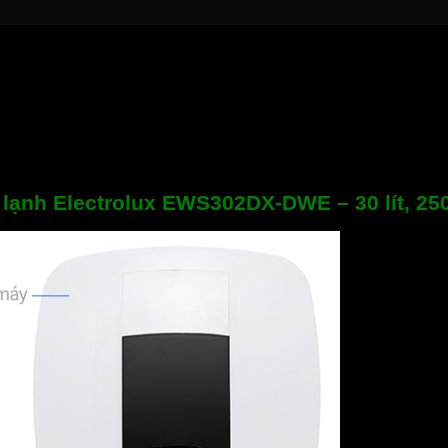
lạnh Electrolux EWS302DX-DWE – 30 lít, 2