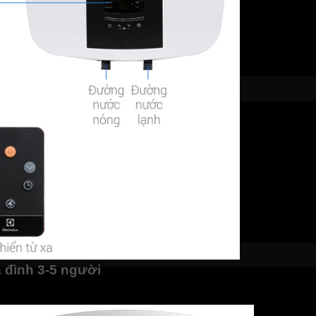
 đình 3-5 người
, đi cùng sắc trắng trung tính sẽ dễ dàng kết hợp với mọi kiể
hính là một tùy chọn vô cùng hoàn hảo.