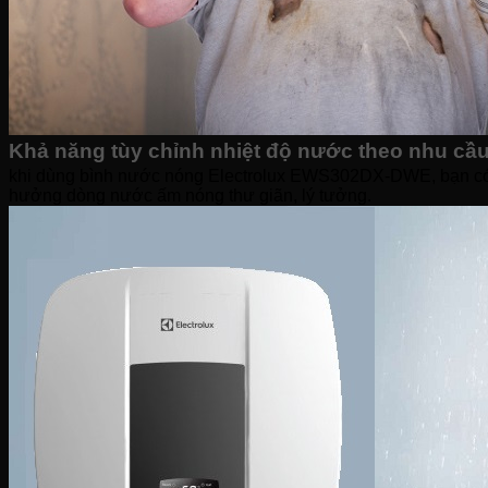
Khả năng tùy chỉnh nhiệt độ nước theo nhu cầ
khi dùng b
ình nước nóng Electrolux EWS302DX-DWE, bạn có th
hưởng dòng nước ấm nóng thư giãn, lý tưởng.