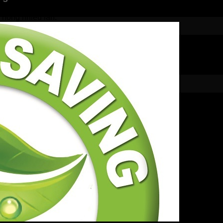
trolux 2500 W này không chỉ mang lại an toàn về điện mà nó c
nóng nhiều lần.