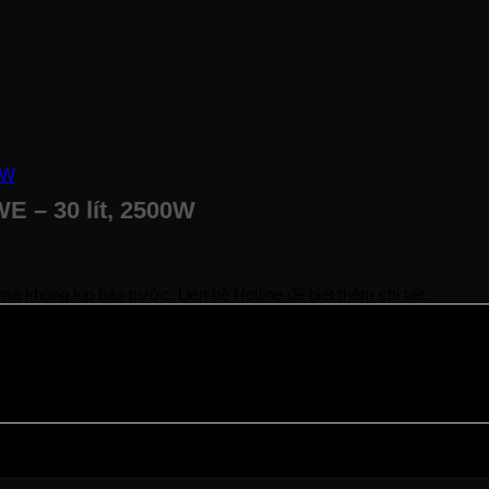
E – 30 lít, 2500W
à không kịp báo trước. Liên hệ Hotline để biết thêm chi tiết.
ạng hàng.
rợ bạn sớm nhất.