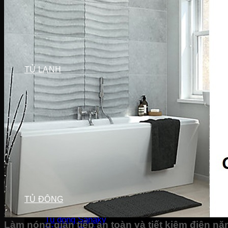
Máy sấy Bosch
Máy sấy Casper
Máy sấy Galanz
Máy sấy Samsung
Máy sấy Whirlpool
Máy sấy Electrolux
TỦ LẠNH
Tủ lạnh LG
Tủ lạnh Aqua
Tủ lạnh Funiki
Tủ lạnh Sharp
Tủ lạnh Casper
Tủ lạnh Hitachi
Tủ lạnh Toshiba
Tủ lạnh SamSung
Tủ lạnh Panasonic
Tủ lạnh Mitsubishi
Tủ lạnh Electrolux
TỦ ĐÔNG
Tủ đông Alaska
Tủ đông Sanaky
Làm nóng gián tiếp an toàn và tiết kiệm điện nă