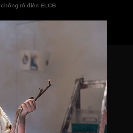
ộ chống rò điện ELCB
i bỏ với
cầu dao chống rò điện ELCB có thiết kế bên trong bìn
 hại do điện gây ra.