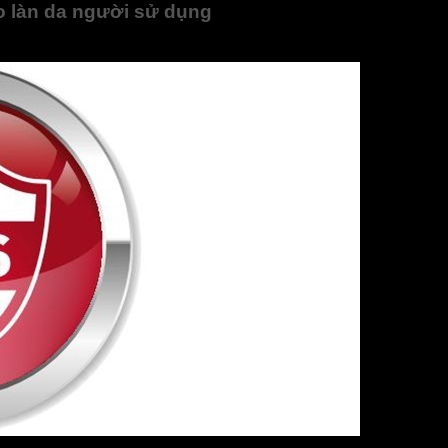
 làn da người sử dụng
nóng Electrolux EWS302DX-DWE sẽ tự động ngừng làm nóng kh
 da người sử dụng.