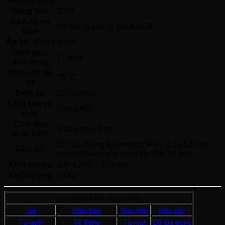
Dung tích
20 lít
Chế độ an
Hệ thống chống giật ELCB 
toàn
Áp lực tối đa
8 Bar 
Thời gian
21 phút
đun nóng
Nhiệt độ tối
75 °C
đa
Điện áp
220V/50Hz 
Chất liệu vỏ
Nhựa ABS 
máy
Chất liệu
Tráng men Titan 
lòng bình
Chỉ số chống thâm nhập IPX1. Lớp bảo ôn 
Tiện ích
polyurethane giữ nhiệt lên đến 48 giờ 
Kích thước
600 x 290 x 295 mm
Khổi lượng
13 kg
Được tìm kiếm nhiều nhất
Tivi
Điều hòa
Máy giặt
Máy sấy
Tủ lạnh
Tủ đông
Tủ mát
Đồ gia dụng