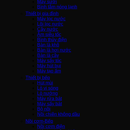
Máy sưởi
Bình tắm nóng lạnh
Thiết bị gia đình
Máy lọc nước
Lõi lọc nước
Cây nước
Ấm siêu tốc
Bình thủy điện
Bàn là khô
Bàn là hơi nước
Bàn là cây
Máy sấy tóc
Máy hút bụi
Máy tạo ẩm
Thiết bị bếp
Hút mùi
Lò vi sóng
Lò nướng
Máy rửa bát
Máy sấy bát
Bộ nồi
Nồi chiên không dầu
Nồi cơm-Bếp
Nồi cơm điện