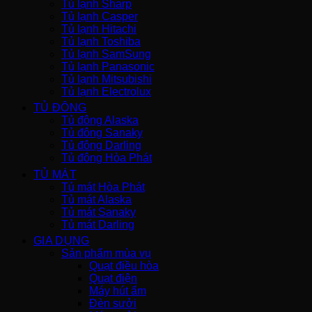
Tủ lạnh Sharp
Tủ lạnh Casper
Tủ lạnh Hitachi
Tủ lạnh Toshiba
Tủ lạnh SamSung
Tủ lạnh Panasonic
Tủ lạnh Mitsubishi
Tủ lạnh Electrolux
TỦ ĐÔNG
Tủ đông Alaska
Tủ đông Sanaky
Tủ đông Darling
Tủ đông Hòa Phát
TỦ MÁT
Tủ mát Hòa Phát
Tủ mát Alaska
Tủ mát Sanaky
Tủ mát Darling
GIA DỤNG
Sản phẩm mùa vụ
Quạt điều hòa
Quạt điện
Máy hút ẩm
Đèn sưởi