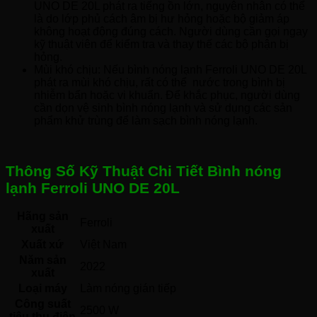
UNO DE 20L phát ra tiếng ồn lớn, nguyên nhân có thể
là do lớp phủ cách âm bị hư hỏng hoặc bộ giảm áp
không hoạt động đúng cách. Người dùng cần gọi ngay
kỹ thuật viên để kiểm tra và thay thế các bộ phận bị
hỏng.
Mùi khó chịu: Nếu bình nóng lạnh Ferroli UNO DE 20L
phát ra mùi khó chịu, rất có thể nước trong bình bị
nhiễm bẩn hoặc vi khuẩn. Để khắc phục, người dùng
cần dọn vệ sinh bình nóng lạnh và sử dụng các sản
phẩm khử trùng để làm sạch bình nóng lạnh.
Thông Số Kỹ Thuật Chi Tiết Bình nóng
lạnh Ferroli UNO DE 20L
Hãng sản
Ferroli 
xuất
Xuất xứ
Việt Nam 
Năm sản
2022 
xuất
Loại máy
Làm nóng gián tiếp 
Công suất
2500 W
tiêu thụ điện