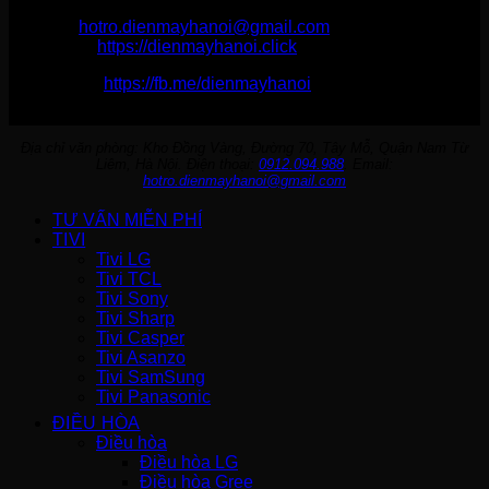
Email:
hotro.dienmayhanoi@gmail.com
Website:
https://dienmayhanoi.click
Fanpage:
https://fb.me/dienmayhanoi
Địa chỉ văn phòng: Kho Đồng Vàng, Đường 70, Tây Mỗ, Quận Nam Từ
Liêm, Hà Nội. Điện thoại:
0912.094.988
. Email:
hotro.dienmayhanoi@gmail.com
TƯ VẤN MIỄN PHÍ
TIVI
Tivi LG
Tivi TCL
Tivi Sony
Tivi Sharp
Tivi Casper
Tivi Asanzo
Tivi SamSung
Tivi Panasonic
ĐIỀU HÒA
Điều hòa
Điều hòa LG
Điều hòa Gree