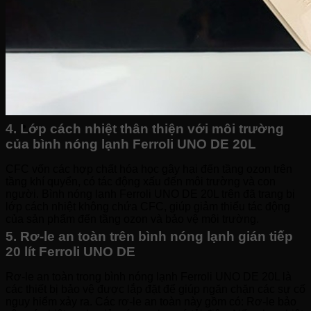
Bếp hỗn hợp quang – từ
Sinh tố-Ép-Trộn
Máy xay sinh tố
Máy ép hoa quả
Máy làm sữa đậu nành
Máy làm sữa chua
Máy pha cafe
Máy vắt cam
4. Lớp cách nhiệt thân thiện với môi trường
của bình nóng lạnh Ferroli UNO DE 20L
CFC vốn các hợp chất hóa học gây hại đến tầng ozon trên
tầng khí quyển, có tác động xấu đến môi trường và con
người. Bình nóng lạnh Ferroli UNO DE 20L trên đã trang bị
lớp cách nhiệt không chứa CFC, giúp giảm thiểu tác động
của sản phẩm đến tầng ozon và bảo vệ môi trường.
5. Rơ-le an toàn trên bình nóng lạnh gián tiếp
20 lít Ferroli UNO DE
Rơ-le an toàn trong bình nóng lạnh Ferroli UNO DE 20L là
các thiết bị bảo vệ được lắp đặt để giúp ngăn chặn các sự cố
nguy hiểm xảy ra. Các rơ-le an toàn này gồm có: Rơ-le bảo