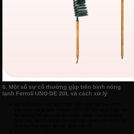
6. Một số sự cố thường gặp trên bình nóng
lạnh Ferroli UNO DE 20L và cách xử lý
Áp suất nước vào quá thấp: Nếu như áp suất nước
vào bình nóng lạnh Ferroli UNO DE 20L quá thấp, bình
sẽ không thể sản xuất đủ nước nóng. Trong trường
hợp này, người dùng cần kiểm tra lại tra van nước và
đường ống nước để xác định vấn đề.
Tiếng ồn lớn: Nếu bình nóng lạnh gián tiếp Ferroli