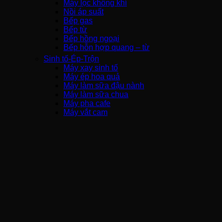
Máy lọc không khí
Nồi áp suất
Bếp gas
Bếp từ
Bếp hồng ngoại
Bếp hỗn hợp quang – từ
Sinh tố-Ép-Trộn
Máy xay sinh tố
Máy ép hoa quả
Máy làm sữa đậu nành
Máy làm sữa chua
Máy pha cafe
Máy vắt cam