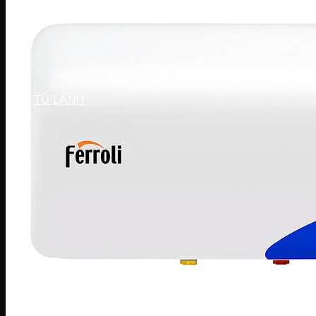
Máy sấy Bosch
Máy sấy Casper
Máy sấy Galanz
Máy sấy Samsung
Máy sấy Whirlpool
Máy sấy Electrolux
TỦ LẠNH
Tủ lạnh LG
Tủ lạnh Aqua
Tủ lạnh Funiki
Tủ lạnh Sharp
Tủ lạnh Casper
Tủ lạnh Hitachi
Tủ lạnh Toshiba
Tủ lạnh SamSung
Tủ lạnh Panasonic
Tủ lạnh Mitsubishi
Tủ lạnh Electrolux
TỦ ĐÔNG
Tủ đông Alaska
Tủ đông Sanaky