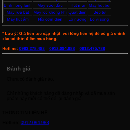
Bình nóng lạnh
Máy sưởi dầu
Hút mùi
Máy hút bụi
Máy rửa bát
Máy lọc không khí
Quạt điện
Bếp từ
Máy hút ẩm
Nồi cơm điện
Lò nướng
Lò vi sóng
* Lưu ý: Giá liên tục cập nhật, vui lòng liên hệ để có giá chính
xác tại thời điểm mua hàng.
Hotline:
0983.278.488
–
0912.094.988
–
0912.475.788
Đánh giá
Chưa có đánh giá nào.
Chỉ những khách hàng đã đăng nhập và đã mua sản
phẩm này mới có thể để lại đánh giá.
THÔNG TIN LIÊN HỆ:
Hotline:
0912.094.988