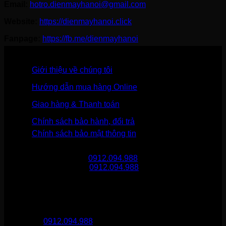
Email:
hotro.dienmayhanoi@gmail.com
Website:
https://dienmayhanoi.click
Fanpage:
https://fb.me/dienmayhanoi
Giới thiệu về chúng tôi
Hướng dẫn mua hàng Online
Giao hàng & Thanh toán
Chính sách bảo hành, đổi trả
Chính sách bảo mật thông tin
Gọi mua hàng
0912.094.988
Gọi khiếu nại
0912.094.988
THÔNG TIN LIÊN HỆ
Điện Máy Hà Nội
Hotline :
0912.094.988