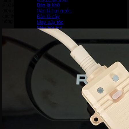
bình nóng lạnh. Ngay khi phát hiện thấy có sự cố rò điện,
Bàn là khô
ELCB sẽ nhanh chóng ngắt mạch điện và ngăn chặn luồng
Bàn là hơi nước
điện qua thiết bị. Điều này sẽ giúp bảo vệ người sử dụng và
các thiết bị khác trong hệ thống khỏi nguy cơ điện giật và
Bàn là cây
hỏng hóc do sự cố rò điện.
Máy sấy tóc
Máy hút bụi
Máy tạo ẩm
Thiết bị bếp
Hút mùi
Lò vi sóng
Lò nướng
Máy rửa bát
Máy sấy bát
Bộ nồi
Nồi chiên không dầu
Nồi cơm-Bếp
Nồi cơm điện
Máy lọc không khí
Nồi áp suất
Bếp gas
Bếp từ
Bếp hồng ngoại