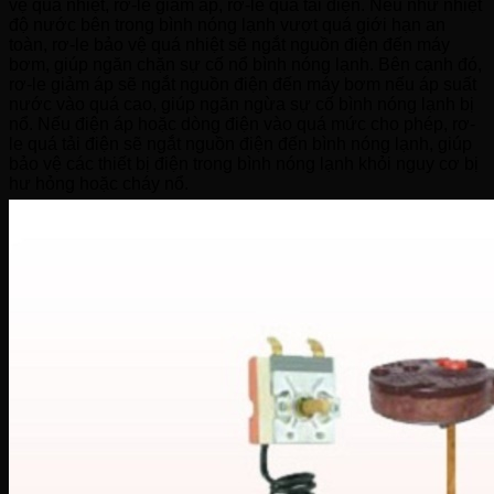
vệ quá nhiệt, rơ-le giảm áp, rơ-le quá tải điện. Nếu như nhiệt
độ nước bên trong bình nóng lạnh vượt quá giới hạn an
toàn, rơ-le bảo vệ quá nhiệt sẽ ngắt nguồn điện đến máy
bơm, giúp ngăn chặn sự cố nổ bình nóng lạnh. Bên cạnh đó,
rơ-le giảm áp sẽ ngắt nguồn điện đến máy bơm nếu áp suất
nước vào quá cao, giúp ngăn ngừa sự cố bình nóng lạnh bị
nổ. Nếu điện áp hoặc dòng điện vào quá mức cho phép, rơ-
le quá tải điện sẽ ngắt nguồn điện đến bình nóng lạnh, giúp
bảo vệ các thiết bị điện trong bình nóng lạnh khỏi nguy cơ bị
hư hỏng hoặc cháy nổ.