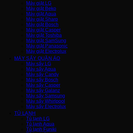
Máy giặt LG
Máy giặt Beko
Máy giặt Aqua
Máy giặt Sharp
Máy giặt Bosch
Máy giặt Casper
Máy giặt Toshiba
Máy giặt SamSung
Máy giặt Panasonic
Máy giặt Electrolux
MÁY SẤY QUẦN ÁO
Máy sấy LG
Máy sấy Aqua
Máy sấy Candy
Máy sấy Bosch
Máy sấy Casper
Máy sấy Galanz
Máy sấy Samsung
Máy sấy Whirlpool
Máy sấy Electrolux
TỦ LẠNH
Tủ lạnh LG
Tủ lạnh Aqua
Tủ lạnh Funiki