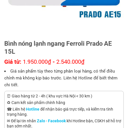
Bình nóng lạnh ngang Ferroli Prado AE
15L
Giá từ:
1.950.000
₫
-
2.540.000
₫
Giá sản phẩm tùy theo từng phân loại hàng, có thể điều
chỉnh mà không kịp báo trước. Liên hệ Hotline để biết thêm
chi tiết.
⏰ Giao hàng từ 2 - 4h ( khu vực Hà Nội < 30 km )
♻️ Cam kết sản phẩm chính hãng
☎ Liên hệ
Hotline
để nhận báo giá trực tiếp, và kiểm tra tình
trạng hàng.
✉ Để lại tin nhắn
Zalo
-
Facebook
khi Hotline bận, CSKH sẽ hỗ trợ
bạn sớm nhất.