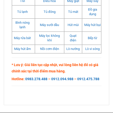
Tivi
Điều hòa
Máy giặt
Máy sấy
Đồ gia
Tủ lạnh
Tủ đông
Tủ mát
dụng
Bình nóng
Máy sưởi dầu
Hút mùi
Máy hút bụi
lạnh
Máy lọc không
Quạt
Máy rửa bát
Bếp từ
khí
điện
Máy hút ẩm
Nồi cơm điện
Lò nướng
Lò vi sóng
* Lưu ý: Giá liên tục cập nhật, vui lòng liên hệ để có giá
chính xác tại thời điểm mua hàng.
Hotline:
0983.278.488
–
0912.094.988
–
0912.475.788