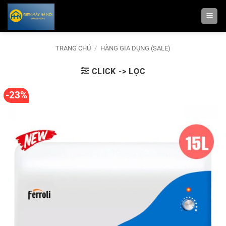
Bỏ
qua
nội
dung
TRANG CHỦ
/
HÀNG GIA DỤNG (SALE)
CLICK -> LỌC
-23%