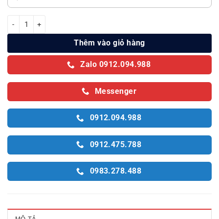
Bình nóng lạnh ngang Ferroli Prado AE 15L số lượng
Thêm vào giỏ hàng
Zalo 0912.094.988
Messenger
0912.094.988
0912.475.788
0983.278.488