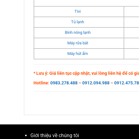
Tivi
Tủ lạnh
Bình nóng lạnh
Máy rửa bát
Máy hút ẩm
* Lưu ý: Giá liên tục cập nhật, vui lòng liên hệ để có 
Hotline:
0983.278.488
–
0912.094.988
–
0912.475.7
Giới thiệu về chúng tôi