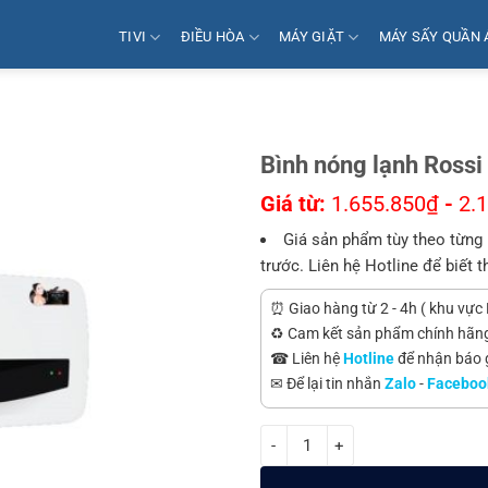
TIVI
ĐIỀU HÒA
MÁY GIẶT
MÁY SẤY QUẦN 
Bình nóng lạnh Ros
Giá từ:
1.655.850
₫
-
2.
Giá sản phẩm tùy theo từng 
trước. Liên hệ Hotline để biết t
⏰ Giao hàng từ 2 - 4h ( khu vực 
♻️ Cam kết sản phẩm chính hãn
☎ Liên hệ
Hotline
để nhận báo gi
✉ Để lại tin nhắn
Zalo
-
Faceboo
Bình nóng lạnh Rossi Amore RAM