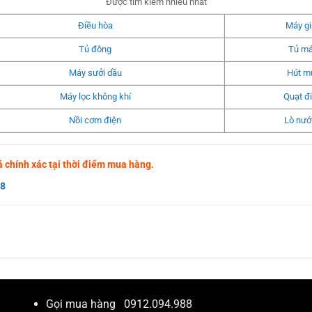
Được tìm kiếm nhiều nhất
Điều hòa
Máy gi
Tủ đông
Tủ má
Máy sưởi dầu
Hút m
Máy lọc không khí
Quạt đ
Nồi cơm điện
Lò nướ
giá chính xác tại thời điểm mua hàng.
88
Gọi mua hàng
0912.094.988