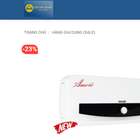
Bỏ
qua
nội
dung
TRANG CHỦ
/
HÀNG GIA DỤNG (SALE)
-23%