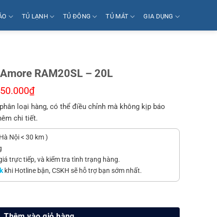
ÁO
TỦ LẠNH
TỦ ĐÔNG
TỦ MÁT
GIA DỤNG
si Amore RAM20SL – 20L
150.000
₫
phân loại hàng, có thể điều chỉnh mà không kịp báo
hêm chi tiết.
Hà Nội < 30 km )
g
á trực tiếp, và kiểm tra tình trạng hàng.
k
khi Hotline bận, CSKH sẽ hỗ trợ bạn sớm nhất.
20SL - 20L số lượng
Thêm vào giỏ hàng