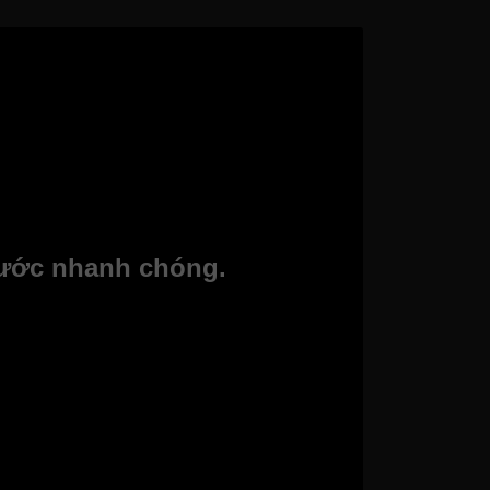
nước nhanh chóng.
Fujie WD1850E các bạn sẽ chỉ mất một thời
bất cứ lúc nào.