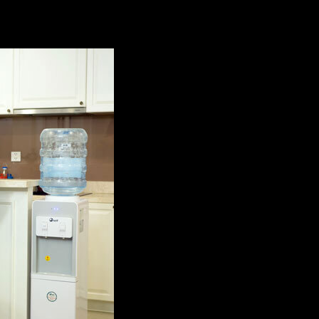
dáng thiết kế Hàn Quốc cực kì đẹp đẽ, thanh lịch… Vì thế, bạn
h viện hay những quán ăn… đặc biệt được sử dụng rộng rãi tr