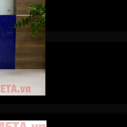
ong môi trường lý tưởng) dễ dàng cung cấp cho bạn nước lạnh 