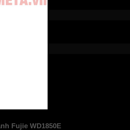
ạnh Fujie WD1850E