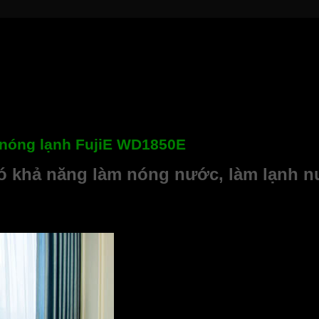
 nóng lạnh FujiE WD1850E
ó khả năng làm nóng nước, làm lạnh 
hiếu trong mỗi gia đình, trường học… Với cây nước nóng lạnh 
uyệt vời để bạn có thể trực tiếp hoặc pha trà, cà phê, pha mì… 