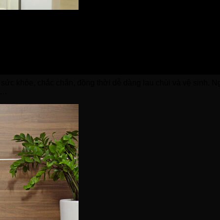
trên là màu kem Fujie WD1850E luôn tạo cảm giác thoáng đãng, 
cảm giác tiện nghi, hiện đại và dễ sử dụng.
 chống đóng cặn, sẽ đảm bảo được chất lượng nước an toàn đố
ức khỏe, chắc chắn, đồng thời dễ dàng lau chùi và vệ sinh. N
ẩm…