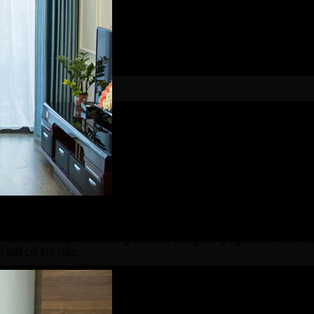
tới 90 độ C. Cây nước nóng lạnh sử dụng công nghệ làm lạnh bằn
 bất cứ khi nào.