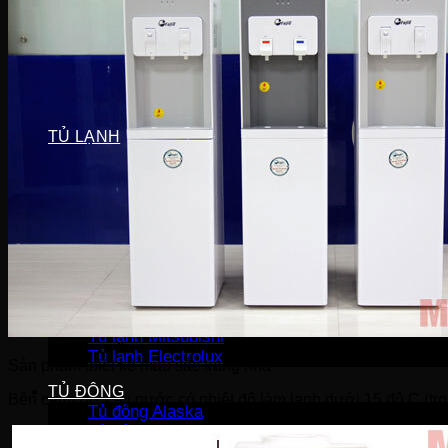
Máy sấy Bosch
Máy sấy Casper
Máy sấy Galanz
Máy sấy Samsung
Máy sấy Whirlpool
Máy sấy Electrolux
TỦ LẠNH
Tủ lạnh LG
Tủ lạnh Aqua
Tủ lạnh Funiki
Tủ lạnh Sharp
Tủ lạnh Casper
Tủ lạnh Hitachi
Tủ lạnh Toshiba
Tủ lạnh SamSung
Tủ lạnh Panasonic
Tủ lạnh Mitsubishi
Tủ lạnh Electrolux
Sản phẩm thiết kế màu sắc trang nhã
TỦ ĐÔNG
Bên cạnh đó, cây nước có nhiệt độ làm lạnh dưới 15 độ C (tr
Tủ đông Alaska
Tủ đông Sanaky