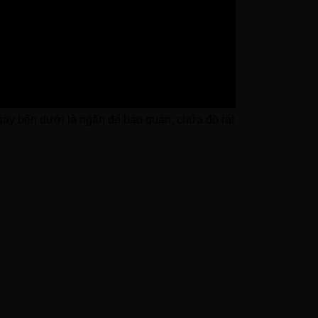
thoải mái cho không gian. Cây nước được thiết
i với sức khỏe người dùng.
gay bên dưới là ngăn để bảo quản, chứa đồ rất