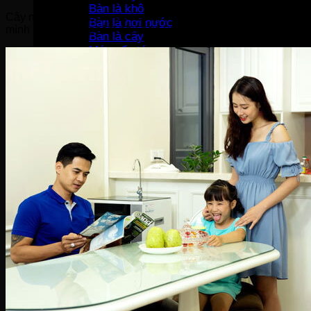
Bàn là khô
Cây nước nóng lạnh này là sản phẩm mới ra mắt 2019 với kiểu 
Bàn là hơi nước
mình muốn. Sản phẩm phù hợp với văn phòng, trường học, bện
Bàn là cây
Máy sấy tóc
Máy hút bụi
Máy tạo ẩm
Thiết bị bếp
Hút mùi
Lò vi sóng
Lò nướng
Máy rửa bát
Máy sấy bát
Bộ nồi
Nồi chiên không dầu
Nồi cơm-Bếp
Nồi cơm điện
Máy lọc không khí
Nồi áp suất
Bếp gas
Bếp từ
Bếp hồng ngoại
Bếp hỗn hợp quang – từ