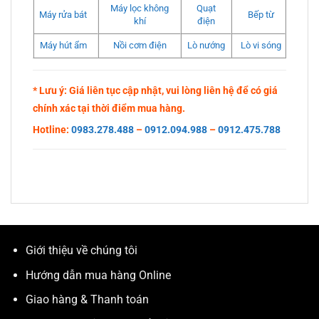
Máy lọc không
Quạt
Máy rửa bát
Bếp từ
khí
điện
Máy hút ẩm
Nồi cơm điện
Lò nướng
Lò vi sóng
* Lưu ý: Giá liên tục cập nhật, vui lòng liên hệ để có giá
chính xác tại thời điểm mua hàng.
Hotline:
0983.278.488
–
0912.094.988
–
0912.475.788
Giới thiệu về chúng tôi
Hướng dẫn mua hàng Online
Giao hàng & Thanh toán