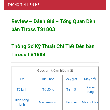
THÔNG TIN LIÊN HỆ
Review – Đánh Giá – Tổng Quan Đèn
bàn Tiross TS1803
Thông Số Kỹ Thuật Chi Tiết Đèn bàn
Tiross TS1803
Được tìm kiếm nhiều nhất
Tivi
Điều hòa
Máy giặt
Máy sấy
Đồ gia
Tủ lạnh
Tủ đông
Tủ mát
dụng
Bình nóng
Máy sưởi dầu
Hút mùi
Máy hút bụi
lạnh