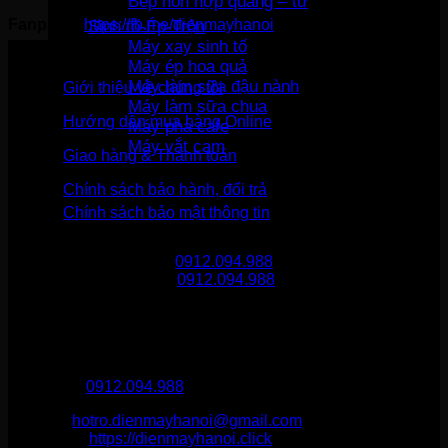
Bếp hỗn hợp quang – từ
Fanpage:
https://fb.me/dienmayhanoi
Sinh tố-Ép-Trộn
Máy xay sinh tố
Máy ép hoa quả
Máy làm sữa đậu nành
Giới thiệu về chúng tôi
Máy làm sữa chua
Hướng dẫn mua hàng Online
Máy pha cafe
Máy vắt cam
Giao hàng & Thanh toán
Chính sách bảo hành, đổi trả
Chính sách bảo mật thông tin
Gọi mua hàng
0912.094.988
Gọi khiếu nại
0912.094.988
THÔNG TIN LIÊN HỆ
Điện Máy Hà Nội
Hotline :
0912.094.988
Email:
hotro.dienmayhanoi@gmail.com
Website:
https://dienmayhanoi.click