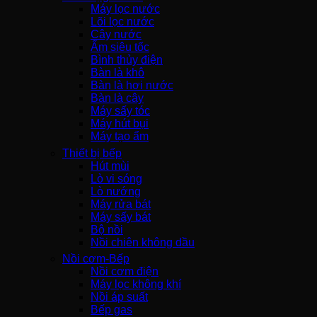
Máy lọc nước
Lõi lọc nước
Cây nước
Ấm siêu tốc
Bình thủy điện
Bàn là khô
Bàn là hơi nước
Bàn là cây
Máy sấy tóc
Máy hút bụi
Máy tạo ẩm
Thiết bị bếp
Hút mùi
Lò vi sóng
Lò nướng
Máy rửa bát
Máy sấy bát
Bộ nồi
Nồi chiên không dầu
Nồi cơm-Bếp
Nồi cơm điện
Máy lọc không khí
Nồi áp suất
Bếp gas