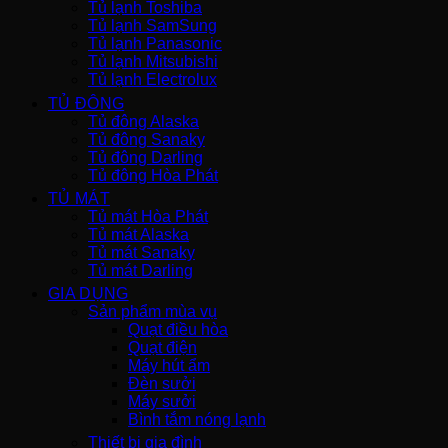
Tủ lạnh Toshiba
Tủ lạnh SamSung
Tủ lạnh Panasonic
Tủ lạnh Mitsubishi
Tủ lạnh Electrolux
TỦ ĐÔNG
Tủ đông Alaska
Tủ đông Sanaky
Tủ đông Darling
Tủ đông Hòa Phát
TỦ MÁT
Tủ mát Hòa Phát
Tủ mát Alaska
Tủ mát Sanaky
Tủ mát Darling
GIA DỤNG
Sản phẩm mùa vụ
Quạt điều hòa
Quạt điện
Máy hút ẩm
Đèn sưởi
Máy sưởi
Bình tắm nóng lạnh
Thiết bị gia đình