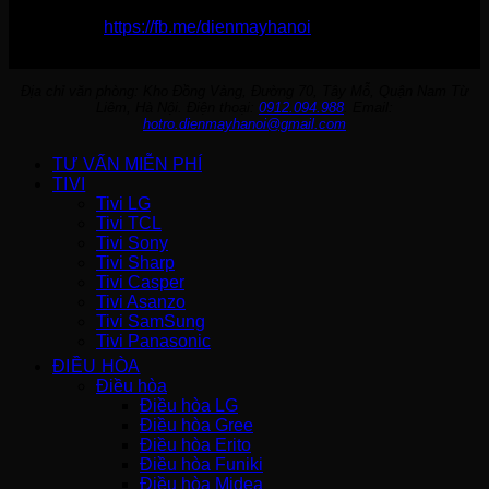
Fanpage:
https://fb.me/dienmayhanoi
Địa chỉ văn phòng: Kho Đồng Vàng, Đường 70, Tây Mỗ, Quận Nam Từ
Liêm, Hà Nội. Điện thoại:
0912.094.988
. Email:
hotro.dienmayhanoi@gmail.com
TƯ VẤN MIỄN PHÍ
TIVI
Tivi LG
Tivi TCL
Tivi Sony
Tivi Sharp
Tivi Casper
Tivi Asanzo
Tivi SamSung
Tivi Panasonic
ĐIỀU HÒA
Điều hòa
Điều hòa LG
Điều hòa Gree
Điều hòa Erito
Điều hòa Funiki
Điều hòa Midea