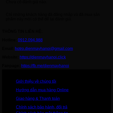
Chưa có đánh giá nào.
Chỉ những khách hàng đã đăng nhập và đã mua sản
phẩm này mới có thể để lại đánh giá.
THÔNG TIN LIÊN HỆ:
Hotline:
0912.094.988
Email:
hotro.dienmayhanoi@gmail.com
Website:
https://dienmayhanoi.click
Fanpage:
https://fb.me/dienmayhanoi
Giới thiệu về chúng tôi
Hướng dẫn mua hàng Online
Giao hàng & Thanh toán
Chính sách bảo hành, đổi trả