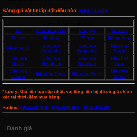
Bảng giá vật tư lắp đặt điều hòa:
Xem Tại đây
Được tìm kiếm nhiều nhất
Tivi
Điều hòa giá rẻ
Máy giặt
Máy sấy
Tủ lạnh
Tủ đông
Tủ mát
Đồ gia dụng
Điều hòa
Điều hòa
Điều hòa
Điều hòa LG
Panasonic
Nagakawa
Sharp
Điều hòa
Điều hòa
Điều hòa
Điều hòa
Daikin
Mitsubishi
Sumikura
Gree
Điều hòa
Điều hòa
Điều hòa Funiki
Điều hòa Dairry
Casper
Midea
* Lưu ý: Giá liên tục cập nhật, vui lòng liên hệ để có giá chính
xác tại thời điểm mua hàng.
Hotline:
0983.278.488
–
0912.094.988
–
0912.475.788
Đánh giá