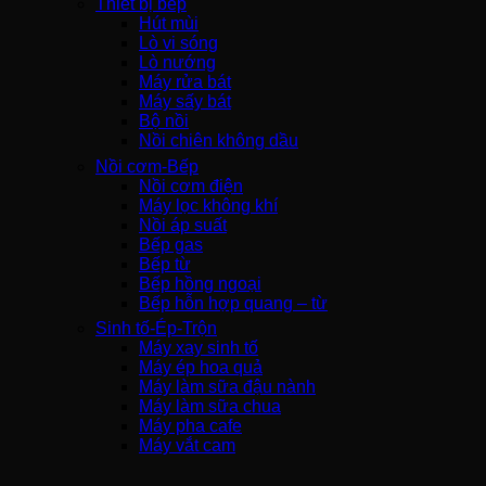
Thiết bị bếp
Hút mùi
Lò vi sóng
Lò nướng
Máy rửa bát
Máy sấy bát
Bộ nồi
Nồi chiên không dầu
Nồi cơm-Bếp
Nồi cơm điện
Máy lọc không khí
Nồi áp suất
Bếp gas
Bếp từ
Bếp hồng ngoại
Bếp hỗn hợp quang – từ
Sinh tố-Ép-Trộn
Máy xay sinh tố
Máy ép hoa quả
Máy làm sữa đậu nành
Máy làm sữa chua
Máy pha cafe
Máy vắt cam