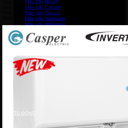
Máy sấy Bosch
Nhờ sự điều chỉnh tốc độ làm việc của máy theo nhu cầu,
Máy sấy Casper
máy điều hòa hoạt động êm dịu và giảm tiếng ồn lên đến
50%, tạo ra không gian yên tĩnh và thoải mái cho người
Máy sấy Galanz
dùng.
Máy sấy Samsung
Máy sấy Whirlpool
Máy sấy Electrolux
TỦ LẠNH
Tủ lạnh LG
Tủ lạnh Aqua
Tủ lạnh Funiki
Tủ lạnh Sharp
Tủ lạnh Casper
Tủ lạnh Hitachi
Tủ lạnh Toshiba
Tủ lạnh SamSung
Tủ lạnh Panasonic
Tủ lạnh Mitsubishi
Tủ lạnh Electrolux
TỦ ĐÔNG
Tủ đông Alaska
Tủ đông Sanaky