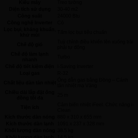
Kiểu máy
Treo tường 
Diện tích sử dụng
30-40 m2
Công suất
24000 Btu
Công nghệ Inverter
Có 
Lọc bụi, kháng khuẩn,
Tấm lọc bụi tiêu chuẩn 
khử mùi
Tuỳ chỉnh điều khiển lên xuống trái 
Chế độ gió
phải tự động 
Chế độ làm lạnh
Turbo 
nhanh
Chế độ tiết kiệm điện
I-Saving Inverter 
Loại gas
R-32 
Ống dẫn gas bằng Đồng – Cánh 
Chất liệu dàn tản nhiệt
tản nhiệt mạ Vàng 
Chiều dài lắp đặt ống
25 m
đồng tối đa
Cảm biến nhiệt iFeel. Chức năng i-
Tiện ích
Clean 
Kích thước dàn nóng
880 x 310 x 655 mm
Kích thước dàn lạnh
1091 x 237 x 328 mm
Khối lượng dàn nóng
38.5 kg
Khối lượng dàn lạnh
14.5 kg