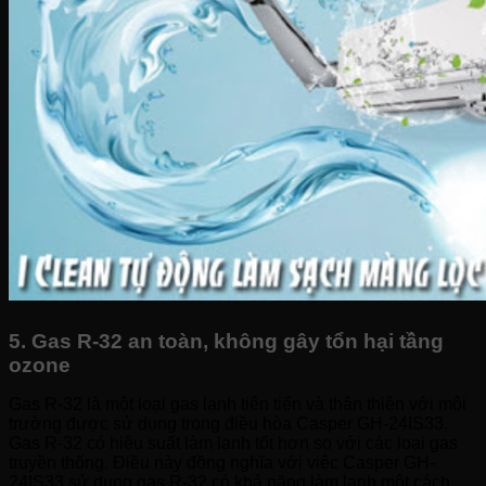
5. Gas R-32 an toàn, không gây tổn hại tầng
ozone
Gas R-32 là một loại gas lạnh tiên tiến và thân thiện với môi
trường được sử dụng trong điều hòa Casper GH-24IS33.
Gas R-32 có hiệu suất làm lạnh tốt hơn so với các loại gas
truyền thống. Điều này đồng nghĩa với việc Casper GH-
24IS33 sử dụng gas R-32 có khả năng làm lạnh một cách