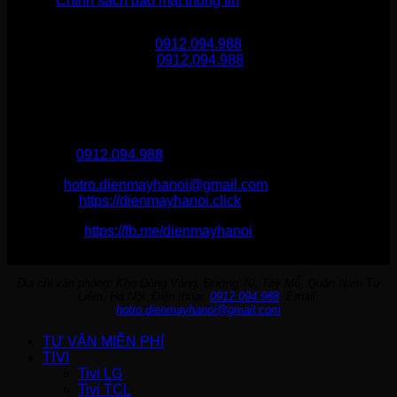
Chính sách bảo mật thông tin
Gọi mua hàng
0912.094.988
Gọi khiếu nại
0912.094.988
THÔNG TIN LIÊN HỆ
Điện Máy Hà Nội
Hotline :
0912.094.988
Email:
hotro.dienmayhanoi@gmail.com
Website:
https://dienmayhanoi.click
Fanpage:
https://fb.me/dienmayhanoi
Địa chỉ văn phòng: Kho Đồng Vàng, Đường 70, Tây Mỗ, Quận Nam Từ
Liêm, Hà Nội. Điện thoại:
0912.094.988
. Email:
hotro.dienmayhanoi@gmail.com
TƯ VẤN MIỄN PHÍ
TIVI
Tivi LG
Tivi TCL