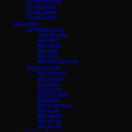
Tủ mát Hòa Phát
Tủ mát Alaska
Tủ mát Sanaky
Tủ mát Darling
GIA DỤNG
Sản phẩm mùa vụ
Quạt điều hòa
Quạt điện
Máy hút ẩm
Đèn sưởi
Máy sưởi
Bình tắm nóng lạnh
Thiết bị gia đình
Máy lọc nước
Lõi lọc nước
Cây nước
Ấm siêu tốc
Bình thủy điện
Bàn là khô
Bàn là hơi nước
Bàn là cây
Máy sấy tóc
Máy hút bụi
Máy tạo ẩm