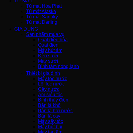
TỦ MÁT
Tủ mát Hòa Phát
Tủ mát Alaska
Tủ mát Sanaky
Tủ mát Darling
GIA DỤNG
Sản phẩm mùa vụ
Quạt điều hòa
Quạt điện
Máy hút ẩm
Đèn sưởi
Máy sưởi
Bình tắm nóng lạnh
Thiết bị gia đình
Máy lọc nước
Lõi lọc nước
Cây nước
Ấm siêu tốc
Bình thủy điện
Bàn là khô
Bàn là hơi nước
Bàn là cây
Máy sấy tóc
Máy hút bụi
Máy tạo ẩm