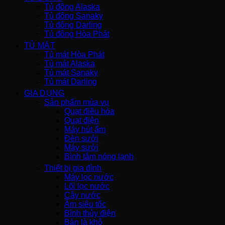
Tủ đông Alaska
Tủ đông Sanaky
Tủ đông Darling
Tủ đông Hòa Phát
TỦ MÁT
Tủ mát Hòa Phát
Tủ mát Alaska
Tủ mát Sanaky
Tủ mát Darling
GIA DỤNG
Sản phẩm mùa vụ
Quạt điều hòa
Quạt điện
Máy hút ẩm
Đèn sưởi
Máy sưởi
Bình tắm nóng lạnh
Thiết bị gia đình
Máy lọc nước
Lõi lọc nước
Cây nước
Ấm siêu tốc
Bình thủy điện
Bàn là khô