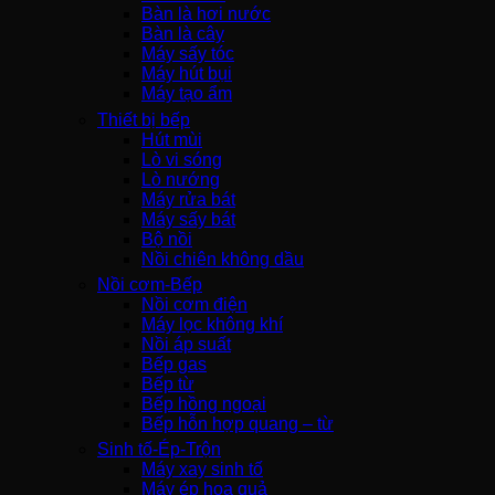
Bàn là hơi nước
Bàn là cây
Máy sấy tóc
Máy hút bụi
Máy tạo ẩm
Thiết bị bếp
Hút mùi
Lò vi sóng
Lò nướng
Máy rửa bát
Máy sấy bát
Bộ nồi
Nồi chiên không dầu
Nồi cơm-Bếp
Nồi cơm điện
Máy lọc không khí
Nồi áp suất
Bếp gas
Bếp từ
Bếp hồng ngoại
Bếp hỗn hợp quang – từ
Sinh tố-Ép-Trộn
Máy xay sinh tố
Máy ép hoa quả