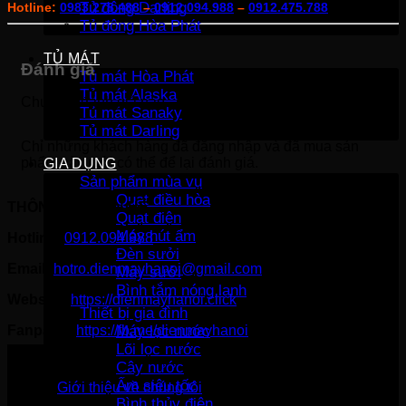
Tủ đông Darling
Hotline:
0983.278.488
–
0912.094.988
–
0912.475.788
Tủ đông Hòa Phát
TỦ MÁT
Đánh giá
Tủ mát Hòa Phát
Tủ mát Alaska
Chưa có đánh giá nào.
Tủ mát Sanaky
Tủ mát Darling
Chỉ những khách hàng đã đăng nhập và đã mua sản
phẩm này mới có thể để lại đánh giá.
GIA DỤNG
Sản phẩm mùa vụ
Quạt điều hòa
THÔNG TIN LIÊN HỆ:
Quạt điện
Máy hút ẩm
Hotline:
0912.094.988
Đèn sưởi
Email:
hotro.dienmayhanoi@gmail.com
Máy sưởi
Bình tắm nóng lạnh
Website:
https://dienmayhanoi.click
Thiết bị gia đình
Fanpage:
https://fb.me/dienmayhanoi
Máy lọc nước
Lõi lọc nước
Cây nước
Ấm siêu tốc
Giới thiệu về chúng tôi
Bình thủy điện