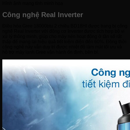
Hình ảnh mang tính minh họa
Công nghệ Real Inverter
Điều hòa Gree 18000btu 2 chiều BD18HI được trang bị công
nghệ Real Inverter với động cơ Inverter được tích hợp bộ vi
xử lý thông minh, giúp cho máy nén hoạt động ở tần số rất
thấp để mang lại hiệu quả tiết kiệm điện đến 60%. Đồng thời
công nghệ này vẫn duy trì được nhiệt độ làm mát tối ưu và
hỗ trợ máy lạnh Gree vận hành ổn định, bền bỉ.