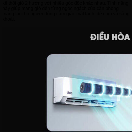
kế thổi gió 2 hướng với nhiều góc độc khác nhau. Tính năng
này giúp mang gió đến từng ngóc ngách của căn phòng
mang lại cho người dùng cảm giác mát lạnh, dễ chịu và sảng
khoái.