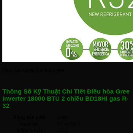
Hình ảnh mang tính minh họa
Thông Số Kỹ Thuật Chi Tiết Điều hòa Gree
Inverter 18000 BTU 2 chiều BD18HI gas R-
32
Hãng sản xuất
Gree 
Xuất xứ
Trung Quốc 
Năm ra mắt
2025 