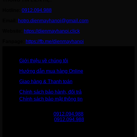
Hotline:
0912.094.988
Email:
hotro.dienmayhanoi@gmail.com
Website:
https://dienmayhanoi.click
Fanpage:
https://fb.me/dienmayhanoi
Giới thiệu về chúng tôi
Hướng dẫn mua hàng Online
Giao hàng & Thanh toán
Chính sách bảo hành, đổi trả
Chính sách bảo mật thông tin
Gọi mua hàng
0912.094.988
Gọi khiếu nại
0912.094.988
THÔNG TIN LIÊN HỆ