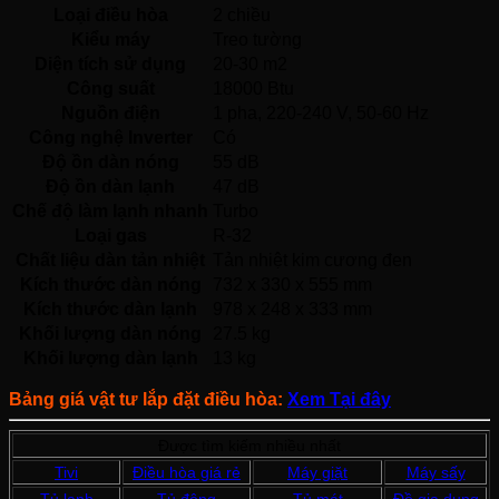
Loại điều hòa
2 chiều 
Kiểu máy
Treo tường 
Diện tích sử dụng
20-30 m2
Công suất
18000 Btu
Nguồn điện
1 pha, 220-240 V, 50-60 Hz 
Công nghệ Inverter
Có 
Độ ồn dàn nóng
55 dB
Độ ồn dàn lạnh
47 dB
Chế độ làm lạnh nhanh
Turbo 
Loại gas
R-32 
Chất liệu dàn tản nhiệt
Tản nhiệt kim cương đen 
Kích thước dàn nóng
732 x 330 x 555 mm
Kích thước dàn lạnh
978 x 248 x 333 mm
Khối lượng dàn nóng
27.5 kg
Khối lượng dàn lạnh
13 kg
Bảng giá vật tư lắp đặt điều hòa:
Xem Tại đây
Được tìm kiếm nhiều nhất
Tivi
Điều hòa giá rẻ
Máy giặt
Máy sấy
Tủ lạnh
Tủ đông
Tủ mát
Đồ gia dụng