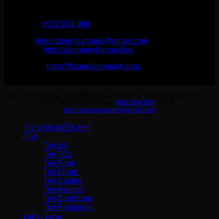
Điện Máy Hà Nội
Hotline :
0912.094.988
Email:
hotro.dienmayhanoi@gmail.com
Website:
https://dienmayhanoi.click
Fanpage:
https://fb.me/dienmayhanoi
Địa chỉ văn phòng: Kho Đồng Vàng, Đường 70, Tây Mỗ, Quận Nam Từ
Liêm, Hà Nội. Điện thoại:
0912.094.988
. Email:
hotro.dienmayhanoi@gmail.com
TƯ VẤN MIỄN PHÍ
TIVI
Tivi LG
Tivi TCL
Tivi Sony
Tivi Sharp
Tivi Casper
Tivi Asanzo
Tivi SamSung
Tivi Panasonic
ĐIỀU HÒA