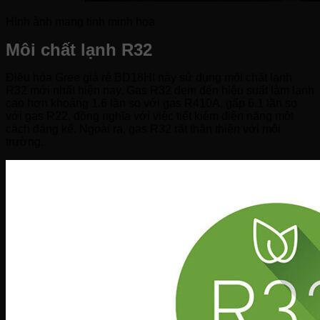
Hình ảnh mang tính minh họa
Môi chất lạnh R32
Điều hòa Gree giá rẻ BD18HI này sử dụng môi chất lạnh
R32 mới nhất hiện nay. Gas R32 đem đến hiệu suất làm lạnh
cao hơn khoảng 1.6 lần so với gas R410A, gấp 6.1 lần so
với gas R22, đồng nghĩa với việc tiết kiệm điện năng một
cách đáng kể. Ngoài ra, gas R32 rất thân thiện với môi
trường.