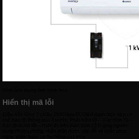
Hình ảnh mang tính minh họa
Hiển thị mã lỗi
Điều hòa Gree 2 chiều 18000btu BD18HI được tích hợp cơ
chế báo lỗi thông qua 4 bước: Phát hiện lỗi – Xác định lỗi –
Xác định mã lỗi – Hiển thị trên màn hình LED giúp người
dùng nhanh chóng nhận diện được vấn đề và khắc phục
ngay, giảm nguy cơ hư hỏng của máy.