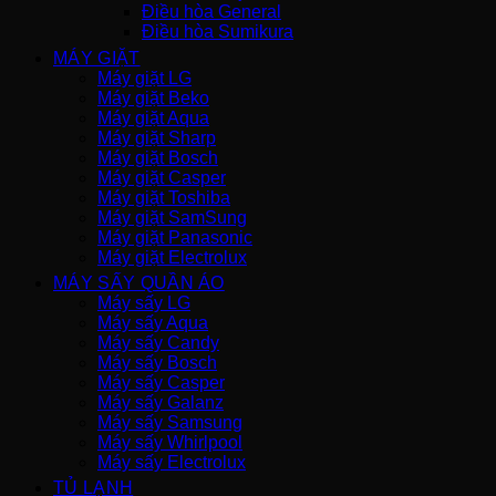
Điều hòa General
Điều hòa Sumikura
MÁY GIẶT
Máy giặt LG
Máy giặt Beko
Máy giặt Aqua
Máy giặt Sharp
Máy giặt Bosch
Máy giặt Casper
Máy giặt Toshiba
Máy giặt SamSung
Máy giặt Panasonic
Máy giặt Electrolux
MÁY SẤY QUẦN ÁO
Máy sấy LG
Máy sấy Aqua
Máy sấy Candy
Máy sấy Bosch
Máy sấy Casper
Máy sấy Galanz
Máy sấy Samsung
Máy sấy Whirlpool
Máy sấy Electrolux
TỦ LẠNH