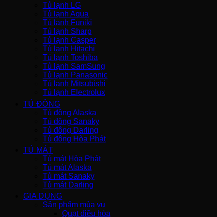
Tủ lạnh LG
Tủ lạnh Aqua
Tủ lạnh Funiki
Tủ lạnh Sharp
Tủ lạnh Casper
Tủ lạnh Hitachi
Tủ lạnh Toshiba
Tủ lạnh SamSung
Tủ lạnh Panasonic
Tủ lạnh Mitsubishi
Tủ lạnh Electrolux
TỦ ĐÔNG
Tủ đông Alaska
Tủ đông Sanaky
Tủ đông Darling
Tủ đông Hòa Phát
TỦ MÁT
Tủ mát Hòa Phát
Tủ mát Alaska
Tủ mát Sanaky
Tủ mát Darling
GIA DỤNG
Sản phẩm mùa vụ
Quạt điều hòa