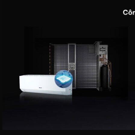
Bếp hỗn hợp quang – từ
Sinh tố-Ép-Trộn
Máy xay sinh tố
Máy ép hoa quả
Máy làm sữa đậu nành
Máy làm sữa chua
Máy pha cafe
Máy vắt cam