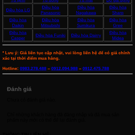
Điều hòa
Điều hòa
Điều hòa
Điều hòa LG
Panasonic
Nagakawa
Sharp
Điều hòa
Điều hòa
Điều hòa
Điều hòa
Daikin
Mitsubishi
Sumikura
Gree
Điều hòa
Điều hòa
Điều hòa Funiki
Điều hòa Dairry
Casper
Midea
* Lưu ý: Giá liên tục cập nhật, vui lòng liên hệ để có giá chính
xác tại thời điểm mua hàng.
Hotline:
0983.278.488
–
0912.094.988
–
0912.475.788
Đánh giá
Chưa có đánh giá nào.
Chỉ những khách hàng đã đăng nhập và đã mua sản
phẩm này mới có thể để lại đánh giá.
THÔNG TIN LIÊN HỆ: