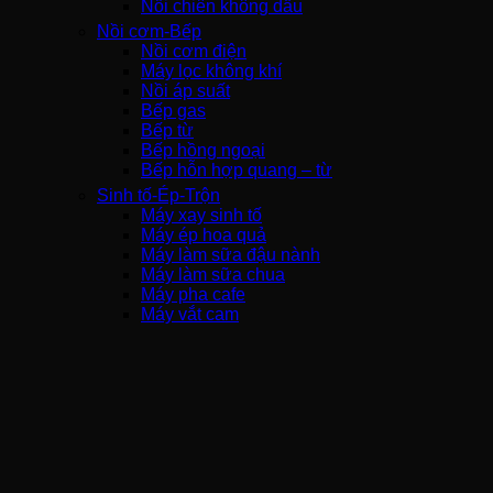
Nồi chiên không dầu
Nồi cơm-Bếp
Nồi cơm điện
Máy lọc không khí
Nồi áp suất
Bếp gas
Bếp từ
Bếp hồng ngoại
Bếp hỗn hợp quang – từ
Sinh tố-Ép-Trộn
Máy xay sinh tố
Máy ép hoa quả
Máy làm sữa đậu nành
Máy làm sữa chua
Máy pha cafe
Máy vắt cam