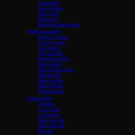
Quạt điện
Máy hút ẩm
Đèn sưởi
Máy sưởi
Bình tắm nóng lạnh
Thiết bị gia đình
Máy lọc nước
Lõi lọc nước
Cây nước
Ấm siêu tốc
Bình thủy điện
Bàn là khô
Bàn là hơi nước
Bàn là cây
Máy sấy tóc
Máy hút bụi
Máy tạo ẩm
Thiết bị bếp
Hút mùi
Lò vi sóng
Lò nướng
Máy rửa bát
Máy sấy bát
Bộ nồi