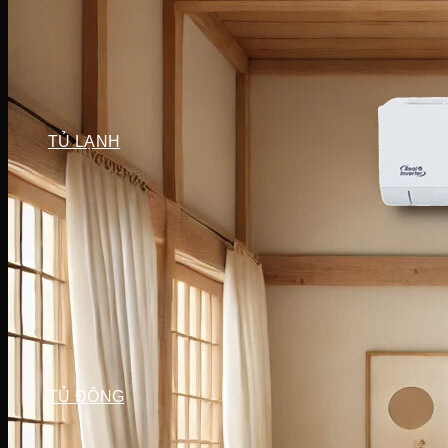
Máy sấy Bosch
Máy sấy Casper
Máy sấy Galanz
Máy sấy Samsung
Máy sấy Whirlpool
Máy sấy Electrolux
TỦ LẠNH
Tủ lạnh LG
Tủ lạnh Aqua
Tủ lạnh Funiki
Tủ lạnh Sharp
Tủ lạnh Casper
Tủ lạnh Hitachi
Tủ lạnh Toshiba
Tủ lạnh SamSung
Tủ lạnh Panasonic
Tủ lạnh Mitsubishi
Tủ lạnh Electrolux
TỦ ĐÔNG
Tủ đông Alaska
Tủ đông Sanaky