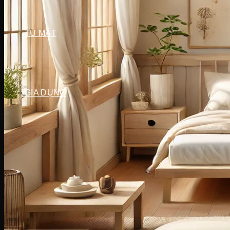
Tủ đông Darling
Tủ đông Hòa Phát
TỦ MÁT
Tủ mát Hòa Phát
Tủ mát Alaska
Tủ mát Sanaky
Tủ mát Darling
GIA DỤNG
Sản phẩm mùa vụ
Quạt điều hòa
Quạt điện
Máy hút ẩm
Đèn sưởi
Máy sưởi
Bình tắm nóng lạnh
Thiết bị gia đình
Máy lọc nước
Lõi lọc nước
Cây nước
Ấm siêu tốc
Bình thủy điện