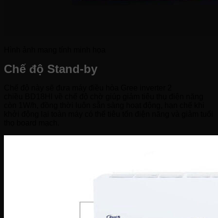
Hình ảnh mang tính minh họa
Chế độ Stand-by​
Chế độ này sẽ đưa máy điều hòa Gree inverter 2
chiều BD18HI về chế độ chờ giúp giảm tiêu thụ điện năng
còn 1W/h, đồng thời luôn sẵn sàng hoạt động, hạn chế khi
khởi động lại toàn máy có thể tiêu tốn điện năng và giảm tuổi
thọ board mạch.