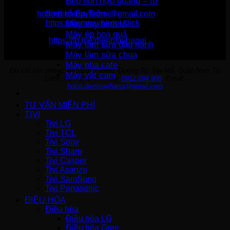
Bếp hỗn hợp quang – từ
Sinh tố-Ép-Trộn
Email:
hotro.dienmayhanoi@gmail.com
Website:
https://dienmayhanoi.click
Máy xay sinh tố
Máy ép hoa quả
Fanpage:
https://fb.me/dienmayhanoi
Máy làm sữa đậu nành
Máy làm sữa chua
Máy pha cafe
Địa chỉ văn phòng: Kho Đồng Vàng, Đường 70, Tây Mỗ, Quận Nam Từ
Máy vắt cam
Liêm, Hà Nội. Điện thoại:
0912.094.988
. Email:
hotro.dienmayhanoi@gmail.com
TƯ VẤN MIỄN PHÍ
TIVI
Tivi LG
Tivi TCL
Tivi Sony
Tivi Sharp
Tivi Casper
Tivi Asanzo
Tivi SamSung
Tivi Panasonic
ĐIỀU HÒA
Điều hòa
Điều hòa LG
Điều hòa Gree