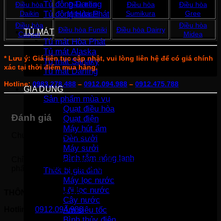
Tủ đông Darling
Điều hòa
Điều hòa
Điều hòa
Điều hòa
Daikin
Mitsubishi
Sumikura
Gree
Tủ đông Hòa Phát
Điều hòa
Điều hòa
Điều hòa Funiki
Điều hòa Dairry
TỦ MÁT
Casper
Midea
Tủ mát Hòa Phát
Tủ mát Alaska
* Lưu ý: Giá liên tục cập nhật, vui lòng liên hệ để có giá chính
Tủ mát Sanaky
xác tại thời điểm mua hàng.
Tủ mát Darling
Hotline:
0983.278.488
–
0912.094.988
–
0912.475.788
GIA DỤNG
Sản phẩm mùa vụ
Quạt điều hòa
Đánh giá
Quạt điện
Máy hút ẩm
Chưa có đánh giá nào.
Đèn sưởi
Máy sưởi
Bình tắm nóng lạnh
Chỉ những khách hàng đã đăng nhập và đã mua sản
phẩm này mới có thể để lại đánh giá.
Thiết bị gia đình
Máy lọc nước
Lõi lọc nước
THÔNG TIN LIÊN HỆ:
Cây nước
Hotline:
0912.094.988
Ấm siêu tốc
Bình thủy điện