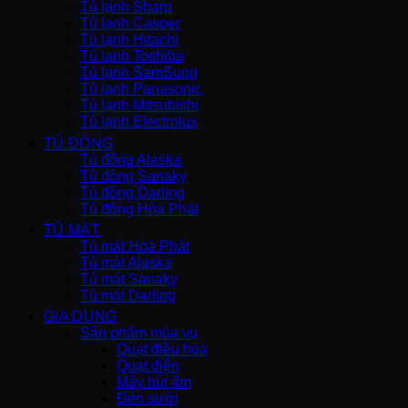
Tủ lạnh Sharp
Tủ lạnh Casper
Tủ lạnh Hitachi
Tủ lạnh Toshiba
Tủ lạnh SamSung
Tủ lạnh Panasonic
Tủ lạnh Mitsubishi
Tủ lạnh Electrolux
TỦ ĐÔNG
Tủ đông Alaska
Tủ đông Sanaky
Tủ đông Darling
Tủ đông Hòa Phát
TỦ MÁT
Tủ mát Hòa Phát
Tủ mát Alaska
Tủ mát Sanaky
Tủ mát Darling
GIA DỤNG
Sản phẩm mùa vụ
Quạt điều hòa
Quạt điện
Máy hút ẩm
Đèn sưởi