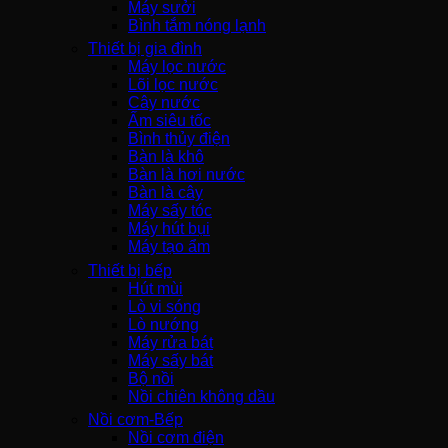
Máy sưởi
Bình tắm nóng lạnh
Thiết bị gia đình
Máy lọc nước
Lõi lọc nước
Cây nước
Ấm siêu tốc
Bình thủy điện
Bàn là khô
Bàn là hơi nước
Bàn là cây
Máy sấy tóc
Máy hút bụi
Máy tạo ẩm
Thiết bị bếp
Hút mùi
Lò vi sóng
Lò nướng
Máy rửa bát
Máy sấy bát
Bộ nồi
Nồi chiên không dầu
Nồi cơm-Bếp
Nồi cơm điện