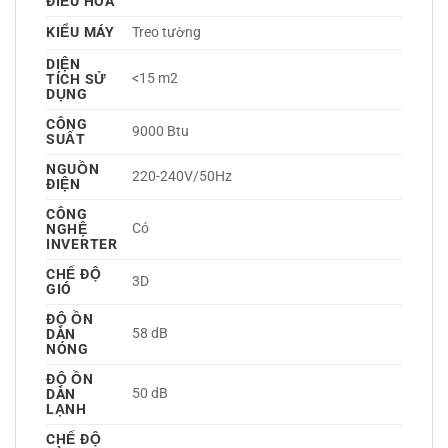
ĐIỀU HÒA
KIỂU MÁY
Treo tường 
DIỆN
<15 m2
TÍCH SỬ
DỤNG
CÔNG
9000 Btu
SUẤT
NGUỒN
220-240V/50Hz 
ĐIỆN
CÔNG
Có 
NGHỆ
INVERTER
CHẾ ĐỘ
3D 
GIÓ
ĐỘ ỒN
58 dB
DÀN
NÓNG
ĐỘ ỒN
50 dB
DÀN
LẠNH
CHẾ ĐỘ