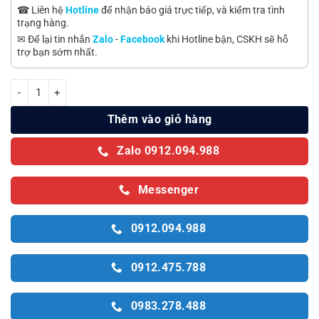
☎ Liên hệ
Hotline
để nhận báo giá trực tiếp, và kiểm tra tình
trạng hàng.
✉ Để lại tin nhắn
Zalo
-
Facebook
khi Hotline bận, CSKH sẽ hỗ
trợ bạn sớm nhất.
Điều Hòa Multi Mitsubishi SRK25ZSS-W5 2 Chiều 9000Btu số lượng
Thêm vào giỏ hàng
Zalo 0912.094.988
Messenger
0912.094.988
0912.475.788
0983.278.488