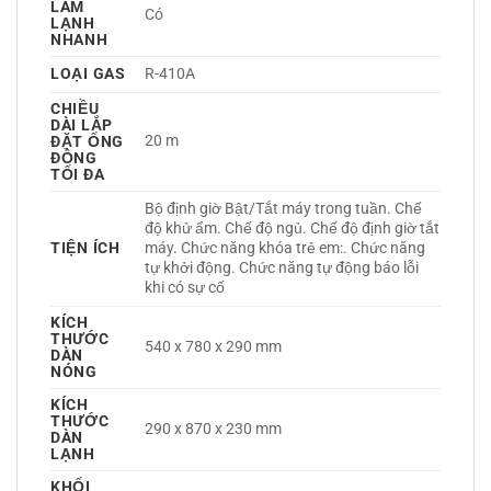
LÀM
Có 
LẠNH
NHANH
LOẠI GAS
R-410A 
CHIỀU
DÀI LẮP
20 m
ĐẶT ỐNG
ĐỒNG
TỐI ĐA
Bộ định giờ Bật/Tắt máy trong tuần. Chế 
độ khử ẩm. Chế độ ngủ. Chế độ định giờ tắt 
TIỆN ÍCH
máy. Chức năng khóa trẻ em:. Chức năng 
tự khởi động. Chức năng tự động báo lỗi 
khi có sự cố 
KÍCH
THƯỚC
540 x 780 x 290 mm
DÀN
NÓNG
KÍCH
THƯỚC
290 x 870 x 230 mm
DÀN
LẠNH
KHỐI