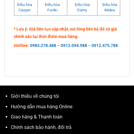
Điều hòa
Điều hòa
Điều hòa
Điều hòa
Casper
Funiki
Dairry
Midea
* Lưu ý: Giá liên tục cập nhật, vui lòng liên hệ để có giá
chính xác tại thời điểm mua hàng.
Hotline:
0983.278.488
–
0912.094.988
–
0912.475.788
Giới thiệu về chúng tôi
Hướng dẫn mua hàng Online
Giao hàng & Thanh toán
Chính sách bảo hành, đổi trả