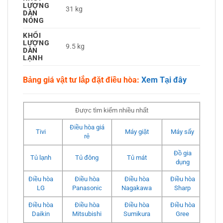
LƯỢNG
31 kg
DÀN
NÓNG
KHỐI
LƯỢNG
9.5 kg
DÀN
LẠNH
Bảng giá vật tư lắp đặt điều hòa:
Xem Tại đây
Được tìm kiếm nhiều nhất
Điều hòa giá
Tivi
Máy giặt
Máy sấy
rẻ
Đồ gia
Tủ lạnh
Tủ đông
Tủ mát
dụng
Điều hòa
Điều hòa
Điều hòa
Điều hòa
LG
Panasonic
Nagakawa
Sharp
Điều hòa
Điều hòa
Điều hòa
Điều hòa
Daikin
Mitsubishi
Sumikura
Gree