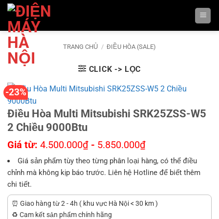
Bỏ
qua
nội
dung
TRANG CHỦ
/
ĐIỀU HÒA (SALE)
CLICK -> LỌC
-23%
Điều Hòa Multi Mitsubishi SRK25ZSS-W5
2 Chiều 9000Btu
Giá từ:
4.500.000
₫
-
5.850.000
₫
Giá sản phẩm tùy theo từng phân loại hàng, có thể điều
chỉnh mà không kịp báo trước. Liên hệ Hotline để biết thêm
chi tiết.
⏰ Giao hàng từ 2 - 4h ( khu vực Hà Nội < 30 km )
♻️ Cam kết sản phẩm chính hãng