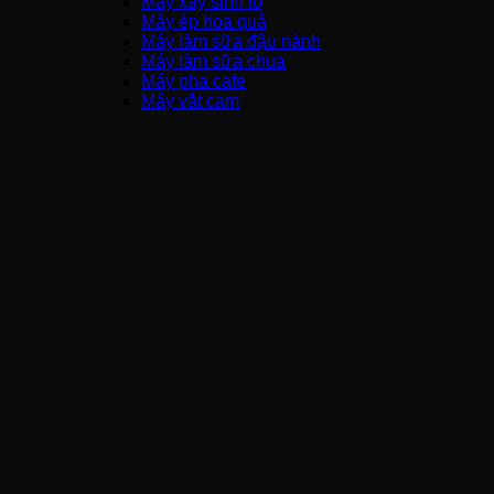
Máy xay sinh tố
Máy ép hoa quả
Máy làm sữa đậu nành
Máy làm sữa chua
Máy pha cafe
Máy vắt cam