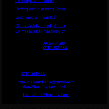
Giới thiệu về chúng tôi
Hướng dẫn mua hàng Online
Giao hàng & Thanh toán
Chính sách bảo hành, đổi trả
Chính sách bảo mật thông tin
Gọi mua hàng
0912.094.988
Gọi khiếu nại
0912.094.988
THÔNG TIN LIÊN HỆ
Điện Máy Hà Nội
Hotline :
0912.094.988
Email:
hotro.dienmayhanoi@gmail.com
Website:
https://dienmayhanoi.click
Fanpage:
https://fb.me/dienmayhanoi