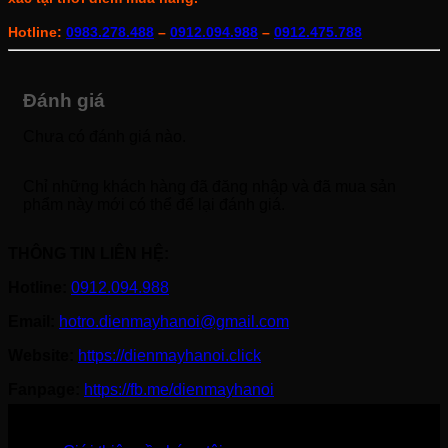
Hotline:
0983.278.488
–
0912.094.988
–
0912.475.788
Đánh giá
Chưa có đánh giá nào.
Chỉ những khách hàng đã đăng nhập và đã mua sản
phẩm này mới có thể để lại đánh giá.
THÔNG TIN LIÊN HỆ:
Hotline:
0912.094.988
Email:
hotro.dienmayhanoi@gmail.com
Website:
https://dienmayhanoi.click
Fanpage:
https://fb.me/dienmayhanoi