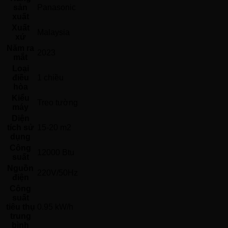
sản
Panasonic 
xuất
Xuất
Malaysia 
xứ
Năm ra
2023 
mắt
Loại
điều
1 chiều 
hòa
Kiểu
Treo tường 
máy
Diện
tích sử
15-20 m2
dụng
Công
12000 Btu
suất
Nguồn
220V/50Hz 
điện
Công
suất
tiêu thụ
0.95 kW/h
trung
bình