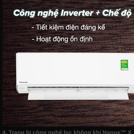
Bếp hỗn hợp quang – từ
Sinh tố-Ép-Trộn
Máy xay sinh tố
Máy ép hoa quả
Máy làm sữa đậu nành
Máy làm sữa chua
Máy pha cafe
Máy vắt cam
4. Trang bị công nghệ lọc không khí Nanoe™ X