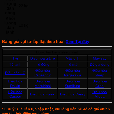
lượng
22 kg
dàn
nóng
Khối
lượng
10 kg
dàn
lạnh
Bảng giá vật tư lắp đặt điều hòa:
Xem Tại đây
Được tìm kiếm nhiều nhất
Tivi
Điều hòa giá rẻ
Máy giặt
Máy sấy
Tủ lạnh
Tủ đông
Tủ mát
Đồ gia dụng
Điều hòa
Điều hòa
Điều hòa
Điều hòa LG
Panasonic
Nagakawa
Sharp
Điều hòa
Điều hòa
Điều hòa
Điều hòa
Daikin
Mitsubishi
Sumikura
Gree
Điều hòa
Điều hòa
Điều hòa Funiki
Điều hòa Dairry
Casper
Midea
* Lưu ý: Giá liên tục cập nhật, vui lòng liên hệ để có giá chính
xác tại thời điểm mua hàng.