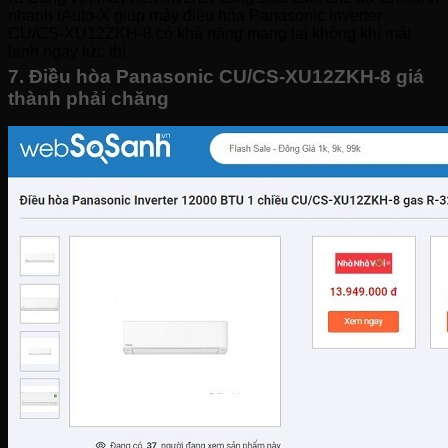
nhanh iAuto-X giúp máy điều hòa Panasonic Inverter
CU/CS-XU12ZKH-8 có khả năng mang lại không khí mát
lạnh ngay tức thì.
7. Điều hòa Panasonic CU/CS-XU12ZKH-8 giá
thành phải chăng