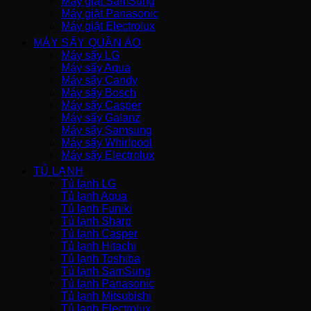
Máy giặt SamSung
Máy giặt Panasonic
Máy giặt Electrolux
MÁY SẤY QUẦN ÁO
Máy sấy LG
Máy sấy Aqua
Máy sấy Candy
Máy sấy Bosch
Máy sấy Casper
Máy sấy Galanz
Máy sấy Samsung
Máy sấy Whirlpool
Máy sấy Electrolux
TỦ LẠNH
Tủ lạnh LG
Tủ lạnh Aqua
Tủ lạnh Funiki
Tủ lạnh Sharp
Tủ lạnh Casper
Tủ lạnh Hitachi
Tủ lạnh Toshiba
Tủ lạnh SamSung
Tủ lạnh Panasonic
Tủ lạnh Mitsubishi
Tủ lạnh Electrolux