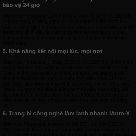
bảo vệ 24 giờ
Điều hòa Panasonic 12000 BTU 1 chiều CU/CS-XU12ZKH-
8 được trang bị công nghệ lọc khí Nanoe™X thế hệ thứ 3.
Đây là công nghệ hiện đại có khả năng giúp khử mùi, loại bỏ
được mọi vi khuẩn, bụi bẩn giúp đem lại cho người dùng
một bầu không khí trong lành, an toàn cho sức khỏe từng
thành viên.
5. Khả năng kết nối mọi lúc, mọi nơi
Điều hòa Panasonic 1 chiều CU/CS-XU12ZKH-8 có bộ điều
hợp mạng tích hợp và ứng dụng Panasonic Comfort Cloud.
Chính vì thế, người dùng có khả năng có thể giám sát và
điều khiển đồng thời một và nhiều máy điều hòa. Chỉ cần
một chiếc điện thoại thông minh có thể kết nối với điều hòa.
Người dùng có thể điều khiển các máy điều hòa không khí
đã chọn từ bất kỳ đâu, dù ở nhà hay không. Người dùng sẽ
kiểm soát được hoạt động của điều hòa một cách dễ dàng
nhất.
6. Trang bị công nghệ làm lạnh nhanh iAuto-X
Điều hòa Panasonic Inverter 12000 BTU 1 chiều CU/CS-
XU12ZKH-8 được trang bị công nghệ làm lạnh nhanh iAuto-
X. Cùng với máy nén inverter công suất cao, chế độ làm lạnh