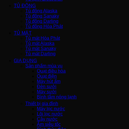
TỦ ĐÔNG
Tủ đông Alaska
Tủ đông Sanaky
Tủ đông Darling
Tủ đông Hòa Phát
TỦ MÁT
Tủ mát Hòa Phát
Tủ mát Alaska
Tủ mát Sanaky
Tủ mát Darling
GIA DỤNG
Sản phẩm mùa vụ
Quạt điều hòa
Quạt điện
Máy hút ẩm
Đèn sưởi
Máy sưởi
Bình tắm nóng lạnh
Thiết bị gia đình
Máy lọc nước
Lõi lọc nước
Cây nước
Ấm siêu tốc