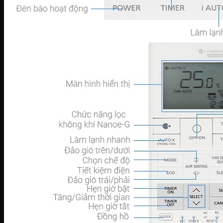
Tủ đông Darling
Tủ đông Hòa Phát
TỦ MÁT
Tủ mát Hòa Phát
Tủ mát Alaska
Tủ mát Sanaky
Tủ mát Darling
GIA DỤNG
Sản phẩm mùa vụ
Quạt điều hòa
Quạt điện
Máy hút ẩm
Đèn sưởi
Máy sưởi
Bình tắm nóng lạnh
Thiết bị gia đình
Máy lọc nước
Lõi lọc nước
Cây nước
Ấm siêu tốc
Bình thủy điện