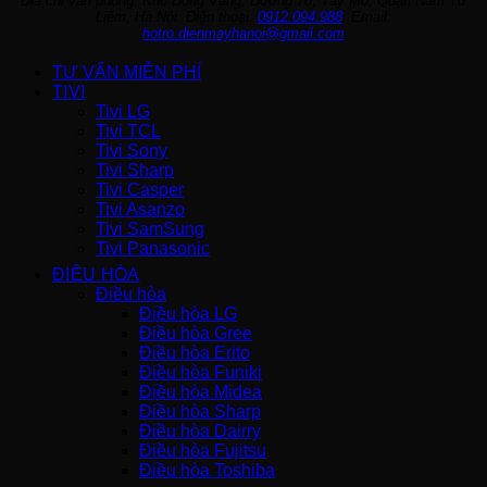
Địa chỉ văn phòng: Kho Đồng Vàng, Đường 70, Tây Mỗ, Quận Nam Từ
Liêm, Hà Nội. Điện thoại:
0912.094.988
. Email:
hotro.dienmayhanoi@gmail.com
TƯ VẤN MIỄN PHÍ
TIVI
Tivi LG
Tivi TCL
Tivi Sony
Tivi Sharp
Tivi Casper
Tivi Asanzo
Tivi SamSung
Tivi Panasonic
ĐIỀU HÒA
Điều hòa
Điều hòa LG
Điều hòa Gree
Điều hòa Erito
Điều hòa Funiki
Điều hòa Midea
Điều hòa Sharp
Điều hòa Dairry
Điều hòa Fujitsu
Điều hòa Toshiba