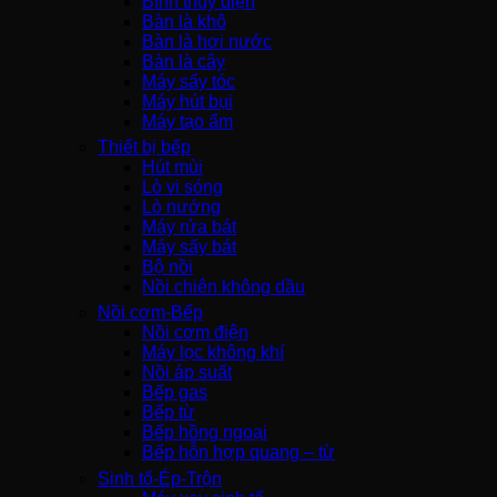
Bình thủy điện
Bàn là khô
Bàn là hơi nước
Bàn là cây
Máy sấy tóc
Máy hút bụi
Máy tạo ẩm
Thiết bị bếp
Hút mùi
Lò vi sóng
Lò nướng
Máy rửa bát
Máy sấy bát
Bộ nồi
Nồi chiên không dầu
Nồi cơm-Bếp
Nồi cơm điện
Máy lọc không khí
Nồi áp suất
Bếp gas
Bếp từ
Bếp hồng ngoại
Bếp hỗn hợp quang – từ
Sinh tố-Ép-Trộn