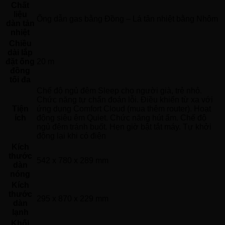
Chất
liệu
Ống dẫn gas bằng Đồng – Lá tản nhiệt bằng Nhôm 
dàn tản
nhiệt
Chiều
dài lắp
đặt ống
20 m
đồng
tối đa
Chế độ ngủ đêm Sleep cho người già, trẻ nhỏ. 
Chức năng tự chẩn đoán lỗi. Điều khiển từ xa với 
Tiện
ứng dụng Comfort Cloud (mua thêm router). Hoạt 
ích
động siêu êm Quiet. Chức năng hút ẩm. Chế độ 
ngủ đêm tránh buốt. Hẹn giờ bật tắt máy. Tự khởi 
động lại khi có điện 
Kích
thước
542 x 780 x 289 mm
dàn
nóng
Kích
thước
295 x 870 x 229 mm
dàn
lạnh
Khối