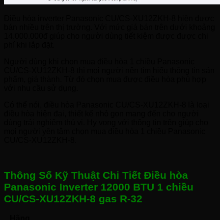
Điều hòa inverter Panasonic CU/CS-XU12ZKH-8 hiện được
bán nhiều trên thị trường. Với mức giá bán trên dưới khoảng
14.000.000đ giúp cho người dùng tiết kiệm được được chi
phí khi lắp đặt.
Người dùng khi chọn mua điều hòa 1 chiều Panasonic
CU/CS-XU12ZKH-8 thì mọi người nên tìm hiểu thông tin sản
phẩm, giá thành. Từ đó chọn mua được điều hòa phù hợp
với nhu cầu sử dụng.
Có thể nói, điều hòa Panasonic CU/CS-XU12ZKH-8 là loại
điều hòa hiện đại, thiết kế nhỏ gọn mang đến cho người
dùng trải nghiệm thú vị. Hy vọng với thông tin trên giúp cho
mọi người yên tâm chọn mua điều hòa 1 chiều Panasonic
CU/CS-XU12ZKH-8.
Thông Số Kỹ Thuật Chi Tiết Điều hòa
Panasonic Inverter 12000 BTU 1 chiều
CU/CS-XU12ZKH-8 gas R-32
Hãng