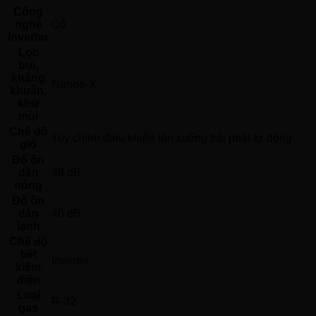
Công
nghệ
Có 
Inverter
Lọc
bụi,
kháng
Nanoe-X 
khuẩn,
khử
mùi
Chế độ
Tuỳ chỉnh điều khiển lên xuống trái phải tự động 
gió
Độ ồn
dàn
48 dB
nóng
Độ ồn
dàn
40 dB
lạnh
Chế độ
tiết
Inverter 
kiệm
điện
Loại
R-32 
gas