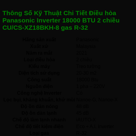
Thông Số Kỹ Thuật Chi Tiết Điều hòa
Panasonic Inverter 18000 BTU 2 chiều
CU/CS-XZ18BKH-8 gas R-32
Hãng sản xuất
Panasonic 
Xuất xứ
Malaysia 
Năm ra mắt
2021 
Loại điều hòa
2 chiều 
Kiểu máy
Treo tường 
Diện tích sử dụng
20-30 m2
Công suất
18000 Btu
Nguồn điện
1 pha – 220V 
Công nghệ Inverter
Có 
Lọc bụi, kháng khuẩn, khử mùi
Nanoe-G, Nanoe-X 
Độ ồn dàn nóng
48 dB
Độ ồn dàn lạnh
45 dB
Chế độ làm lạnh nhanh
iAUTO-X 
Chế độ tiết kiệm điện
Eco + A.I, Inverter 
Loại gas
R-32 