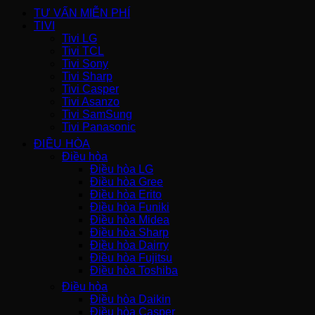
TƯ VẤN MIỄN PHÍ
TIVI
Tivi LG
Tivi TCL
Tivi Sony
Tivi Sharp
Tivi Casper
Tivi Asanzo
Tivi SamSung
Tivi Panasonic
ĐIỀU HÒA
Điều hòa
Điều hòa LG
Điều hòa Gree
Điều hòa Erito
Điều hòa Funiki
Điều hòa Midea
Điều hòa Sharp
Điều hòa Dairry
Điều hòa Fujitsu
Điều hòa Toshiba
Điều hòa
Điều hòa Daikin
Điều hòa Casper