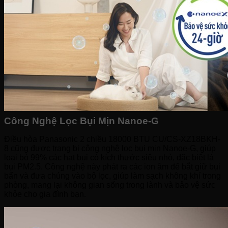
Bếp hỗn hợp quang – từ
Sinh tố-Ép-Trộn
Máy xay sinh tố
Máy ép hoa quả
Máy làm sữa đậu nành
Máy làm sữa chua
Máy pha cafe
Máy vắt cam
Công Nghệ Lọc Bụi Mịn Nanoe-G
Điều hòa Panasonic 2 chiều 18000 BTU CU/CS-XZ18BKH-
8 cũng được trang bị công nghệ lọc bụi mịn Nanoe-G, giúp
loại bỏ 99% các hạt bụi có kích thước siêu nhỏ, đặc biệt là
bụi PM2.5. Công nghệ này phát ra các ion âm để bắt giữ bụi
bẩn và đưa chúng vào bộ lọc, giúp làm sạch không khí trong
phòng, mang lại không gian sống trong lành và bảo vệ sức
khỏe cho gia đình bạn.