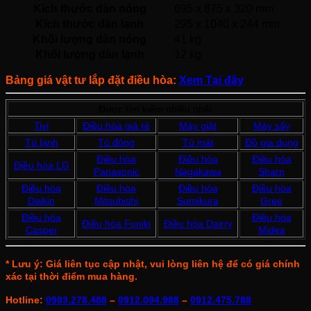
Kích thước dàn nóng
695 x 875 x 320 mm
Kích thước dàn lạnh
295 x 1040 x 244 mm
Khối lượng dàn nóng
41 kg
Khối lượng dàn lạnh
12 kg
Bảng giá vật tư lắp đặt điều hòa:
Xem Tại đây
Được tìm kiếm nhiều nhất
Tivi
Điều hòa giá rẻ
Máy giặt
Máy sấy
Tủ lạnh
Tủ đông
Tủ mát
Đồ gia dụng
Điều hòa
Điều hòa
Điều hòa
Điều hòa LG
Panasonic
Nagakawa
Sharp
Điều hòa
Điều hòa
Điều hòa
Điều hòa
Daikin
Mitsubishi
Sumikura
Gree
Điều hòa
Điều hòa
Điều hòa Funiki
Điều hòa Dairry
Casper
Midea
* Lưu ý: Giá liên tục cập nhật, vui lòng liên hệ để có giá chính
xác tại thời điểm mua hàng.
Hotline:
0983.278.488
–
0912.094.988
–
0912.475.788