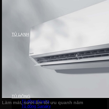
Máy sấy Bosch
Máy sấy Casper
Máy sấy Galanz
Máy sấy Samsung
Máy sấy Whirlpool
Máy sấy Electrolux
TỦ LẠNH
Tủ lạnh LG
Tủ lạnh Aqua
Tủ lạnh Funiki
Tủ lạnh Sharp
Tủ lạnh Casper
Tủ lạnh Hitachi
Tủ lạnh Toshiba
Tủ lạnh SamSung
Tủ lạnh Panasonic
Tủ lạnh Mitsubishi
Tủ lạnh Electrolux
TỦ ĐÔNG
Tủ đông Alaska
Làm mát, sưởi ấm tối ưu quanh năm
Tủ đông Sanaky