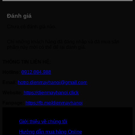
Đánh giá
Chưa có đánh giá nào.
Chỉ những khách hàng đã đăng nhập và đã mua sản
phẩm này mới có thể để lại đánh giá.
THÔNG TIN LIÊN HỆ:
Hotline:
0912.094.988
Email:
hotro.dienmayhanoi@gmail.com
Website:
https://dienmayhanoi.click
Fanpage:
https://fb.me/dienmayhanoi
Giới thiệu về chúng tôi
Hướng dẫn mua hàng Online