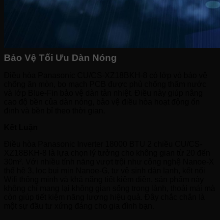
Bảo Vệ Tối Ưu Dàn Nóng
Điều hòa Panasonic CU/CS-XZ18BKH-8 có lớp vỏ bảo vệ
chống ăn mòn, bo mạch PCB được phủ chống thấm nước
và lớp Blue-Fin bảo vệ dàn tản nhiệt. Điều này giúp nâng
cao độ bền của dàn nóng, bảo vệ điều hòa hoạt động ổn
định và bền bỉ theo thời gian.
Kết Luận
Điều hòa Panasonic Inverter 18000 BTU 2 chiều CU/CS-
XZ18BKH-8 là lựa chọn lý tưởng cho không gian từ 20 đến
30m². Với nhiều tính năng vượt trội như công nghệ Nanoe-X
thế hệ 3, lọc bụi mịn Nanoe-G, tự vệ sinh dàn lạnh, kết nối
Wifi thông minh và khả năng tiết kiệm điện, sản phẩm này
không chỉ mang lại không gian sống trong lành, thoải mái mà
còn giúp tiết kiệm năng lượng hiệu quả. Đây chắc chắn là
một sự đầu tư xứng đáng cho gia đình bạn.