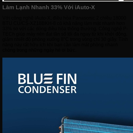
Làm Lạnh Nhanh 33% Với iAuto-X
Với công nghệ iAuto-X, điều hòa Panasonic 2 chiều 18000
BTU CU/CS-XZ18BKH-8 có khả năng làm mát nhanh hơn
33% so với các dòng điều hòa thông thường. Công nghệ P-
TECh giúp máy nén đạt tần số tối đa ngay từ khi khởi động,
giảm nhiệt độ phòng xuống 8°C trong vòng chỉ 30 giây. Tính
năng này rất hữu ích khi bạn cần làm mát phòng nhanh
chóng trong những ngày hè oi bức.