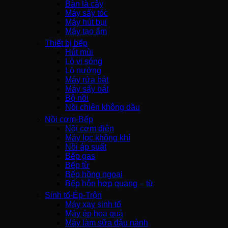
Bàn là cây
Máy sấy tóc
Máy hút bụi
Máy tạo ẩm
Thiết bị bếp
Hút mùi
Lò vi sóng
Lò nướng
Máy rửa bát
Máy sấy bát
Bộ nồi
Nồi chiên không dầu
Nồi cơm-Bếp
Nồi cơm điện
Máy lọc không khí
Nồi áp suất
Bếp gas
Bếp từ
Bếp hồng ngoại
Bếp hỗn hợp quang – từ
Sinh tố-Ép-Trộn
Máy xay sinh tố
Máy ép hoa quả
Máy làm sữa đậu nành