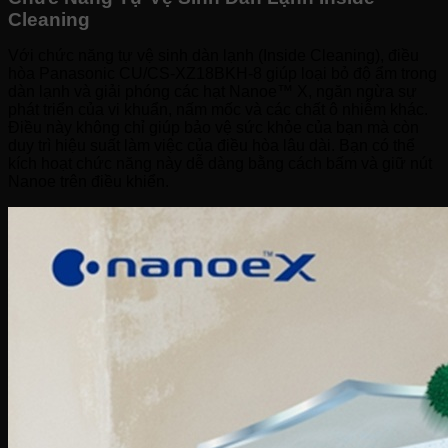
Cleaning
Với chức năng tự vệ sinh dàn lạnh (Inside Cleaning), điều
hòa Panasonic CU/CS-XZ18BKH-8 giúp loại bỏ độ ẩm trong
dàn lạnh và giải phóng các hạt Nanoe™ X, ngăn ngừa sự
phát triển của vi khuẩn, nấm mốc và các chất ô nhiễm khác.
Điều này không chỉ giúp bảo vệ sức khỏe của bạn mà còn
duy trì hiệu suất làm việc của điều hòa lâu dài. Bạn có thể
kích hoạt chức năng này dễ dàng bằng cách bấm và giữ nút
Nanoe trên điều khiển.