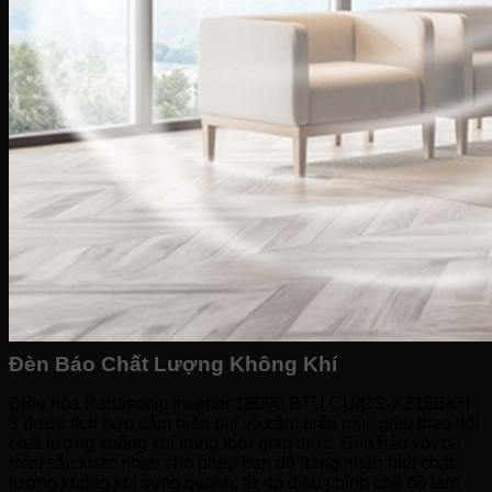
Đèn Báo Chất Lượng Không Khí
Điều hòa Panasonic inverter 18000 BTU CU/CS-XZ18BKH-
8 được tích hợp cảm biến bụi và cảm biến mùi, giúp theo dõi
chất lượng không khí trong thời gian thực. Đèn báo với ba
màu sắc khác nhau cho phép bạn dễ dàng nhận biết chất
lượng không khí xung quanh, từ đó điều chỉnh chế độ làm