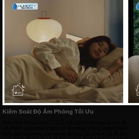
Kiểm Soát Độ Ẩm Phòng Tối Ưu
Điều hòa Panasonic CU/CS-XZ18BKH-8 trang bị chế độ
iAUTO-X, giúp điều chỉnh độ ẩm trong phòng xuống dưới
60%, tạo ra không gian trong lành và dễ chịu. Chế độ Dry