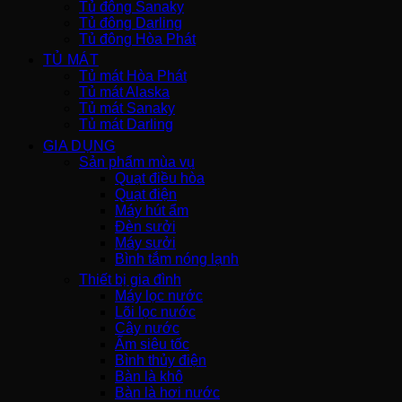
Tủ đông Sanaky
Tủ đông Darling
Tủ đông Hòa Phát
TỦ MÁT
Tủ mát Hòa Phát
Tủ mát Alaska
Tủ mát Sanaky
Tủ mát Darling
GIA DỤNG
Sản phẩm mùa vụ
Quạt điều hòa
Quạt điện
Máy hút ẩm
Đèn sưởi
Máy sưởi
Bình tắm nóng lạnh
Thiết bị gia đình
Máy lọc nước
Lõi lọc nước
Cây nước
Ấm siêu tốc
Bình thủy điện
Bàn là khô
Bàn là hơi nước