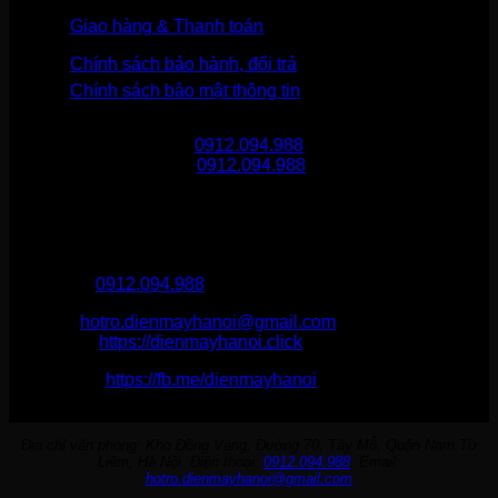
Giao hàng & Thanh toán
Chính sách bảo hành, đổi trả
Chính sách bảo mật thông tin
Gọi mua hàng
0912.094.988
Gọi khiếu nại
0912.094.988
THÔNG TIN LIÊN HỆ
Điện Máy Hà Nội
Hotline :
0912.094.988
Email:
hotro.dienmayhanoi@gmail.com
Website:
https://dienmayhanoi.click
Fanpage:
https://fb.me/dienmayhanoi
Địa chỉ văn phòng: Kho Đồng Vàng, Đường 70, Tây Mỗ, Quận Nam Từ
Liêm, Hà Nội. Điện thoại:
0912.094.988
. Email:
hotro.dienmayhanoi@gmail.com