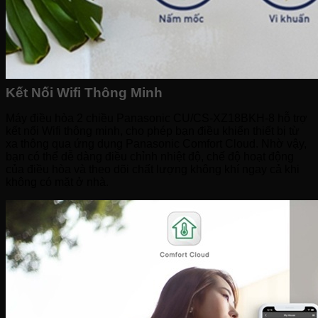
Kết Nối Wifi Thông Minh
Máy điều hòa 2 chiều Panasonic CU/CS-XZ18BKH-8 hỗ trợ
kết nối Wifi thông minh, cho phép bạn điều khiển thiết bị từ
xa thông qua ứng dụng Panasonic Comfort Cloud. Nhờ vậy,
bạn có thể dễ dàng điều chỉnh nhiệt độ, chế độ hoạt động
của điều hòa và theo dõi chất lượng không khí ngay cả khi
không có mặt ở nhà.