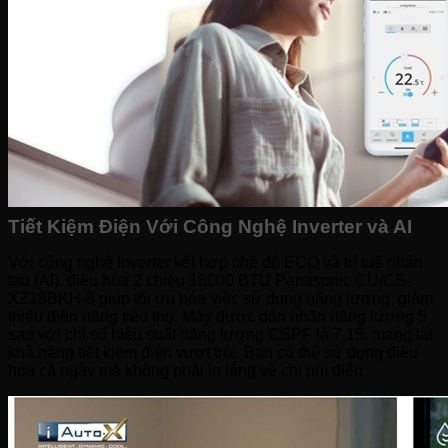
Tiết Kiệm Điện Với Công Nghệ Inverter và AI
Với công nghệ Inverter kết hợp chế độ ECO và trí tuệ nhân
tạo (AI), điều hòa 2 chiều 18000 BTU Panasonic CU/CS-
XZ18BKH-8 giúp tối ưu hóa việc sử dụng năng lượng, giảm
thiểu điện năng tiêu thụ. Máy được dán nhãn năng lượng 5
sao với chỉ số hiệu suất năng lượng CSPF là 7,15, mang lại
khả năng tiết kiệm điện vượt trội. Bạn có thể sử dụng điều
hòa cả ngày mà không phải lo lắng về chi phí điện.