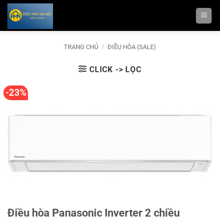
Bỏ
qua
nội
dung
TRANG CHỦ
/
ĐIỀU HÒA (SALE)
CLICK -> LỌC
-23%
Điều hòa Panasonic Inverter 2 chiều