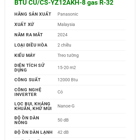
BTU CU/CS-YZ12AKH-8 gas R-32
HÃNG SẢN XUẤT
Panasonic 
XUẤT XỨ
Malaysia 
NĂM RA MẮT
2024 
LOẠI ĐIỀU HÒA
2 chiều 
KIỂU MÁY
Treo tường 
DIỆN TÍCH SỬ
15-20 m2
DỤNG
CÔNG SUẤT
12000 Btu
CÔNG NGHỆ
Có 
INVERTER
LỌC BỤI, KHÁNG
Nanoe-G 
KHUẨN, KHỬ MÙI
ĐỘ ỒN DÀN
50 dB
NÓNG
ĐỘ ỒN DÀN LẠNH
42 dB