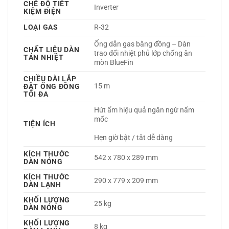
CHẾ ĐỘ TIẾT
Inverter 
KIỆM ĐIỆN
LOẠI GAS
R-32 
Ống dẫn gas bằng đồng – Dàn 
CHẤT LIỆU DÀN
trao đổi nhiệt phủ lớp chống ăn 
TẢN NHIỆT
mòn BlueFin 
CHIỀU DÀI LẮP
15 m
ĐẶT ỐNG ĐỒNG
TỐI ĐA
Hút ẩm hiệu quả ngăn ngừ nấm 
mốc
TIỆN ÍCH
Hẹn giờ bật / tắt dễ dàng 
KÍCH THƯỚC
542 x 780 x 289 mm
DÀN NÓNG
KÍCH THƯỚC
290 x 779 x 209 mm
DÀN LẠNH
KHỐI LƯỢNG
25 kg
DÀN NÓNG
KHỐI LƯỢNG
8 kg