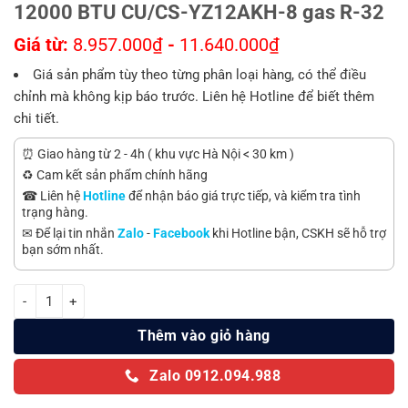
12000 BTU CU/CS-YZ12AKH-8 gas R-32
Giá từ:
8.957.000
₫
-
11.640.000
₫
Giá sản phẩm tùy theo từng phân loại hàng, có thể điều
chỉnh mà không kịp báo trước. Liên hệ Hotline để biết thêm
chi tiết.
⏰ Giao hàng từ 2 - 4h ( khu vực Hà Nội < 30 km )
♻️ Cam kết sản phẩm chính hãng
☎ Liên hệ
Hotline
để nhận báo giá trực tiếp, và kiểm tra tình
trạng hàng.
✉ Để lại tin nhắn
Zalo
-
Facebook
khi Hotline bận, CSKH sẽ hỗ trợ
bạn sớm nhất.
Điều hòa Panasonic Inverter 2 chiều 12000 BTU CU/CS-YZ12AKH-8 
Thêm vào giỏ hàng
Zalo 0912.094.988