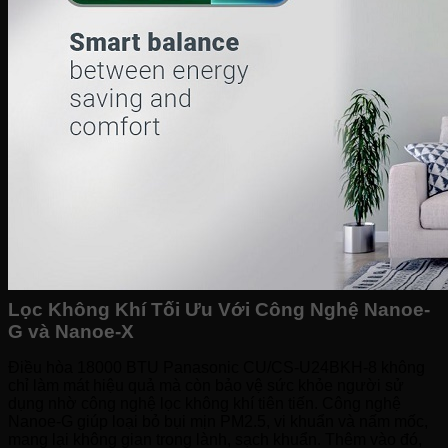
Lọc Không Khí Tối Ưu Với Công Nghệ Nanoe-
G và Nanoe-X
Điều hòa 18000 BTU Panasonic CU/CS-U24BKH-8 không
chỉ làm mát hiệu quả mà còn bảo vệ sức khỏe người sử
dụng nhờ công nghệ lọc không khí tiên tiến. Công nghệ
Nanoe-G giúp loại bỏ bụi mịn PM2.5, vi khuẩn và nấm mốc,
mang lại không gian trong lành, sạch khuẩn. Thêm vào đó,