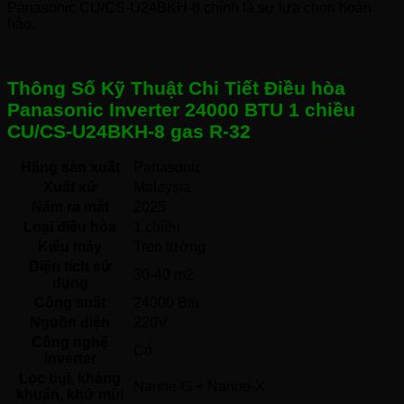
Panasonic CU/CS-U24BKH-8 chính là sự lựa chọn hoàn
hảo.
Thông Số Kỹ Thuật Chi Tiết Điều hòa
Panasonic Inverter 24000 BTU 1 chiều
CU/CS-U24BKH-8 gas R-32
Hãng sản xuất
Panasonic 
Xuất xứ
Malaysia 
Năm ra mắt
2025 
Loại điều hòa
1 chiều 
Kiểu máy
Treo tường 
Diện tích sử
30-40 m2
dụng
Công suất
24000 Btu
Nguồn điện
220V 
Công nghệ
Có 
Inverter
Lọc bụi, kháng
Nanoe-G + Nanoe-X 
khuẩn, khử mùi