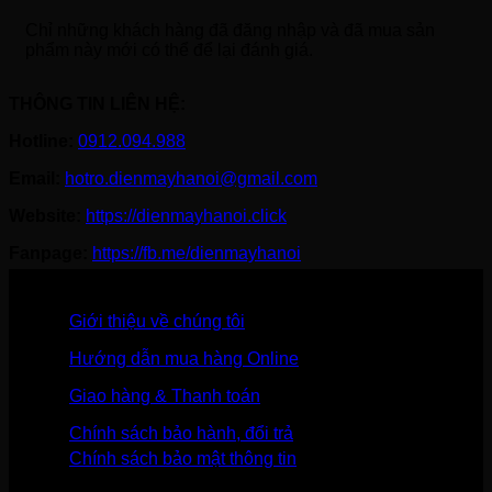
Chỉ những khách hàng đã đăng nhập và đã mua sản
phẩm này mới có thể để lại đánh giá.
THÔNG TIN LIÊN HỆ:
Hotline:
0912.094.988
Email:
hotro.dienmayhanoi@gmail.com
Website:
https://dienmayhanoi.click
Fanpage:
https://fb.me/dienmayhanoi
Giới thiệu về chúng tôi
Hướng dẫn mua hàng Online
Giao hàng & Thanh toán
Chính sách bảo hành, đổi trả
Chính sách bảo mật thông tin