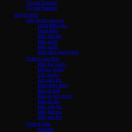
Tủ mát Sanaky
Tủ mát Darling
GIA DỤNG
Sản phẩm mùa vụ
Quạt điều hòa
Quạt điện
Máy hút ẩm
Đèn sưởi
Máy sưởi
Bình tắm nóng lạnh
Thiết bị gia đình
Máy lọc nước
Lõi lọc nước
Cây nước
Ấm siêu tốc
Bình thủy điện
Bàn là khô
Bàn là hơi nước
Bàn là cây
Máy sấy tóc
Máy hút bụi
Máy tạo ẩm
Thiết bị bếp
Hút mùi