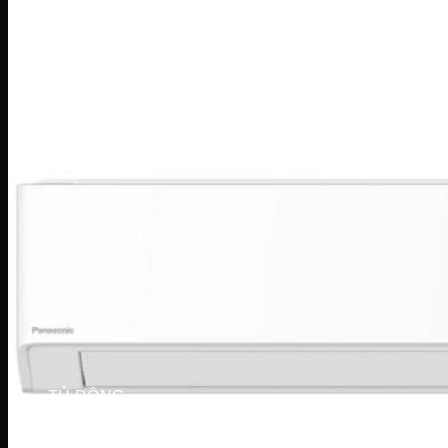
Máy sấy Bosch
Máy sấy Casper
Máy sấy Galanz
Máy sấy Samsung
Máy sấy Whirlpool
Máy sấy Electrolux
TỦ LẠNH
Tủ lạnh LG
Tủ lạnh Aqua
Tủ lạnh Funiki
Tủ lạnh Sharp
Tủ lạnh Casper
Tủ lạnh Hitachi
Tủ lạnh Toshiba
Tủ lạnh SamSung
Tủ lạnh Panasonic
Tủ lạnh Mitsubishi
Tủ lạnh Electrolux
TỦ ĐÔNG
Tủ đông Alaska
Tủ đông Sanaky