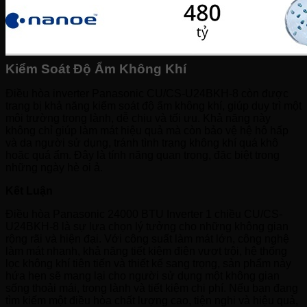
Kiểm Soát Độ Ẩm Không Khí
Điều hòa inverter Panasonic CU/CS-U24BKH-8 còn được
trang bị khả năng kiểm soát độ ẩm không khí, giúp duy trì một
môi trường trong lành, dễ chịu và tối ưu. Khả năng này
không chỉ giúp làm mát hiệu quả mà còn bảo vệ hệ hô hấp
và da người sử dụng, tránh tình trạng không khí quá khô
hoặc quá ẩm. Đây là tính năng quan trọng, đặc biệt trong
những ngày hè oi ả.
Kết Luận
Điều hòa Panasonic 24000 BTU Inverter 1 chiều CU/CS-
U24BKH-8 là sự lựa chọn lý tưởng cho những không gian
rộng rãi và hiện đại. Với công suất làm mát lớn, công nghệ
làm mát nhanh, khả năng tiết kiệm điện vượt trội, hệ thống
lọc không khí tiên tiến và thiết kế sang trọng, sản phẩm này
hứa hẹn sẽ mang lại cho người sử dụng một không gian
sống thoải mái, trong lành và tiết kiệm chi phí. Nếu bạn đang
tìm kiếm một điều hòa chất lượng cao, tiện nghi và hiệu quả,