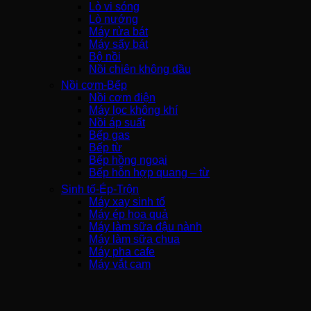
Lò vi sóng
Lò nướng
Máy rửa bát
Máy sấy bát
Bộ nồi
Nồi chiên không dầu
Nồi cơm-Bếp
Nồi cơm điện
Máy lọc không khí
Nồi áp suất
Bếp gas
Bếp từ
Bếp hồng ngoại
Bếp hỗn hợp quang – từ
Sinh tố-Ép-Trộn
Máy xay sinh tố
Máy ép hoa quả
Máy làm sữa đậu nành
Máy làm sữa chua
Máy pha cafe
Máy vắt cam