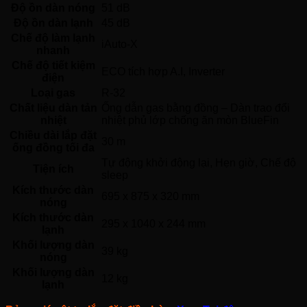
Độ ồn dàn nóng
51 dB
Độ ồn dàn lạnh
45 dB
Chế độ làm lạnh
iAuto-X 
nhanh
Chế độ tiết kiệm
ECO tích hợp A.I, Inverter 
điện
Loại gas
R-32 
Chất liệu dàn tản
Ống dẫn gas bằng đồng – Dàn trao đổi 
nhiệt
nhiệt phủ lớp chống ăn mòn BlueFin 
Chiều dài lắp đặt
30 m
ống đồng tối đa
Tự động khởi động lại, Hẹn giờ, Chế độ 
Tiện ích
sleep 
Kích thước dàn
695 x 875 x 320 mm
nóng
Kích thước dàn
295 x 1040 x 244 mm
lạnh
Khối lượng dàn
39 kg
nóng
Khối lượng dàn
12 kg
lạnh