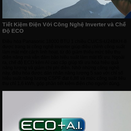
Tiết Kiệm Điện Với Công Nghệ Inverter và Chế
Độ ECO
Điều hòa Panasonic 18000 BTU 1 chiều CU/CS-U24BKH-8
được trang bị công nghệ Inverter giúp điều chỉnh công suất
làm mát một cách linh hoạt, từ đó giảm thiểu mức tiêu thụ
điện năng mà vẫn đảm bảo hiệu suất làm mát tối ưu. Ngoài
ra, chế độ ECO kèm AI cao cấp giúp tối ưu hóa hiệu quả
năng lượng và giảm chi phí điện. Nhờ những công nghệ
này, điều hòa được dán nhãn năng lượng 5 sao với chỉ số
hiệu suất năng lượng CSPF đạt 6,88 và mức công suất tiêu
thụ chỉ 1,6 kWh, góp phần tiết kiệm điện cho người dùng.