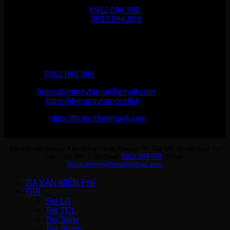
Gọi mua hàng
0912.094.988
Gọi khiếu nại
0912.094.988
THÔNG TIN LIÊN HỆ
Điện Máy Hà Nội
Hotline :
0912.094.988
Email:
hotro.dienmayhanoi@gmail.com
Website:
https://dienmayhanoi.click
Fanpage:
https://fb.me/dienmayhanoi
Địa chỉ văn phòng: Kho Đồng Vàng, Đường 70, Tây Mỗ, Quận Nam Từ
Liêm, Hà Nội. Điện thoại:
0912.094.988
. Email:
hotro.dienmayhanoi@gmail.com
TƯ VẤN MIỄN PHÍ
TIVI
Tivi LG
Tivi TCL
Tivi Sony
Tivi Sharp