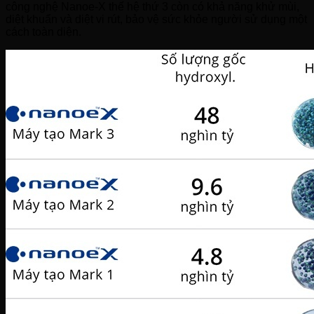
công nghệ Nanoe-X thế hệ thứ 3 còn có khả năng khử mùi,
diệt khuẩn và diệt vi rút, bảo vệ sức khỏe người sử dụng một
cách toàn diện.