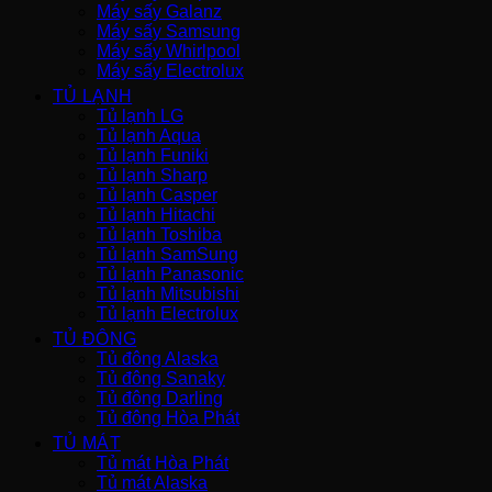
Máy sấy Galanz
Máy sấy Samsung
Máy sấy Whirlpool
Máy sấy Electrolux
TỦ LẠNH
Tủ lạnh LG
Tủ lạnh Aqua
Tủ lạnh Funiki
Tủ lạnh Sharp
Tủ lạnh Casper
Tủ lạnh Hitachi
Tủ lạnh Toshiba
Tủ lạnh SamSung
Tủ lạnh Panasonic
Tủ lạnh Mitsubishi
Tủ lạnh Electrolux
TỦ ĐÔNG
Tủ đông Alaska
Tủ đông Sanaky
Tủ đông Darling
Tủ đông Hòa Phát
TỦ MÁT
Tủ mát Hòa Phát
Tủ mát Alaska