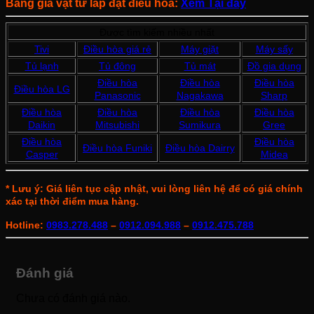
Bảng giá vật tư lắp đặt điều hòa:
Xem Tại đây
Được tìm kiếm nhiều nhất
Tivi
Điều hòa giá rẻ
Máy giặt
Máy sấy
Tủ lạnh
Tủ đông
Tủ mát
Đồ gia dụng
Điều hòa
Điều hòa
Điều hòa
Điều hòa LG
Panasonic
Nagakawa
Sharp
Điều hòa
Điều hòa
Điều hòa
Điều hòa
Daikin
Mitsubishi
Sumikura
Gree
Điều hòa
Điều hòa
Điều hòa Funiki
Điều hòa Dairry
Casper
Midea
* Lưu ý: Giá liên tục cập nhật, vui lòng liên hệ để có giá chính
xác tại thời điểm mua hàng.
Hotline:
0983.278.488
–
0912.094.988
–
0912.475.788
Đánh giá
Chưa có đánh giá nào.