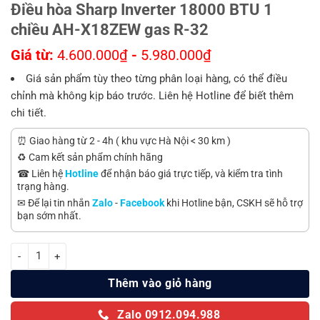
Điều hòa Sharp Inverter 18000 BTU 1
chiều AH-X18ZEW gas R-32
Giá từ:
4.600.000
₫
-
5.980.000
₫
Giá sản phẩm tùy theo từng phân loại hàng, có thể điều
chỉnh mà không kịp báo trước. Liên hệ Hotline để biết thêm
chi tiết.
⏰ Giao hàng từ 2 - 4h ( khu vực Hà Nội < 30 km )
♻️ Cam kết sản phẩm chính hãng
☎ Liên hệ
Hotline
để nhận báo giá trực tiếp, và kiểm tra tình
trạng hàng.
✉ Để lại tin nhắn
Zalo
-
Facebook
khi Hotline bận, CSKH sẽ hỗ trợ
bạn sớm nhất.
Điều hòa Sharp Inverter 18000 BTU 1 chiều AH-X18ZEW gas R-32 số
Thêm vào giỏ hàng
Zalo 0912.094.988