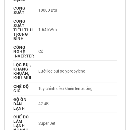
CÔNG
18000 Btu
SUẤT
CÔNG
SUẤT
1.64 kW/h
TIÊU THỤ
TRUNG
BÌNH
CÔNG
Có 
NGHỆ
INVERTER
LỌC BỤI,
KHÁNG
Lưới lọc bụi polypropylene 
KHUẨN,
KHỬ MÙI
CHẾ ĐỘ
Tuỳ chỉnh điều khiển lên xuống 
GIÓ
ĐỘ ỒN
42 dB
DÀN
LẠNH
CHẾ ĐỘ
LÀM
Super Jet 
LẠNH