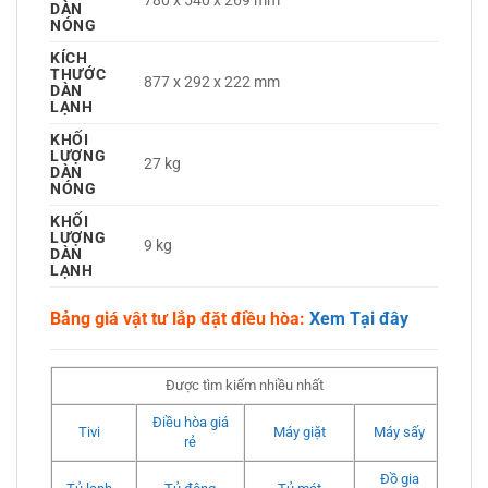
780 x 540 x 269 mm
DÀN
NÓNG
KÍCH
THƯỚC
877 x 292 x 222 mm
DÀN
LẠNH
KHỐI
LƯỢNG
27 kg
DÀN
NÓNG
KHỐI
LƯỢNG
9 kg
DÀN
LẠNH
Bảng giá vật tư lắp đặt điều hòa:
Xem Tại đây
Được tìm kiếm nhiều nhất
Điều hòa giá
Tivi
Máy giặt
Máy sấy
rẻ
Đồ gia