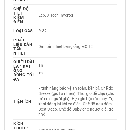
NHANH
CHẾ ĐỘ
TIẾT
Eco, J-Tech Inverter 
KIỆM
ĐIỆN
LOẠI GAS
R-32 
CHẤT
LIỆU DÀN
Dàn tản nhiệt bằng ống MCHE 
TẢN
NHIỆT
CHIỀU DÀI
15
LẮP ĐẶT
ỐNG
 m
ĐỒNG TỐI
ĐA
7 tính năng bảo vệ an toàn, bền bỉ. Chế độ 
Breeze (gió tự nhiên). Thổi gió dễ chịu (cho 
trẻ em, người già). Hẹn giờ bật tắt máy. Tự 
TIỆN ÍCH
khởi động lại khi có điện. Chế độ ngủ đêm 
Best Sleep. Chế độ Baby cho người già, trẻ 
nhỏ 
KÍCH
THƯỚC