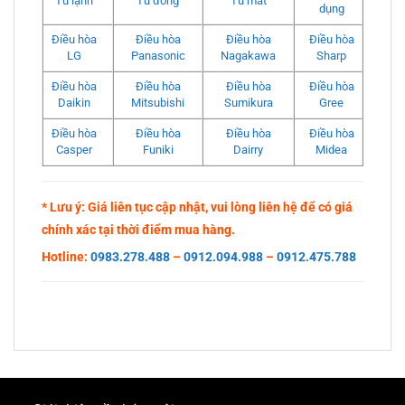
Tủ lạnh
Tủ đông
Tủ mát
dụng
Điều hòa
Điều hòa
Điều hòa
Điều hòa
LG
Panasonic
Nagakawa
Sharp
Điều hòa
Điều hòa
Điều hòa
Điều hòa
Daikin
Mitsubishi
Sumikura
Gree
Điều hòa
Điều hòa
Điều hòa
Điều hòa
Casper
Funiki
Dairry
Midea
* Lưu ý: Giá liên tục cập nhật, vui lòng liên hệ để có giá
chính xác tại thời điểm mua hàng.
Hotline:
0983.278.488
–
0912.094.988
–
0912.475.788