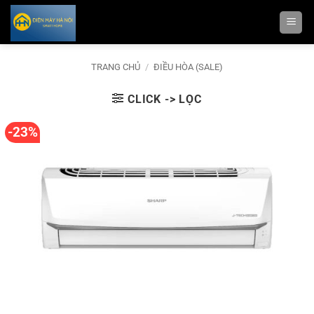
Bỏ
qua
nội
dung
TRANG CHỦ
/
ĐIỀU HÒA (SALE)
CLICK -> LỌC
-23%