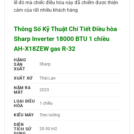
lẽ đó mà chiếc điều hòa này đã chiếm được thiện
cảm của rất nhiều khách hàng
Thông Số Kỹ Thuật Chi Tiết Điều hòa
Sharp Inverter 18000 BTU 1 chiều
AH-X18ZEW gas R-32
HÃNG
Sharp 
SẢN
XUẤT
XUẤT XỨ
Thái Lan 
NĂM RA
2023 
MẮT
LOẠI ĐIỀU
1 chiều 
HÒA
KIỂU MÁY
Treo tường 
DIỆN
20-30 m2
TÍCH SỬ
DỤNG