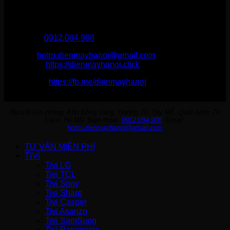
THÔNG TIN LIÊN HỆ
Điện Máy Hà Nội
Hotline :
0912.094.988
Email:
hotro.dienmayhanoi@gmail.com
Website:
https://dienmayhanoi.click
Fanpage:
https://fb.me/dienmayhanoi
Địa chỉ văn phòng: Kho Đồng Vàng, Đường 70, Tây Mỗ, Quận Nam Từ
Liêm, Hà Nội. Điện thoại:
0912.094.988
. Email:
hotro.dienmayhanoi@gmail.com
TƯ VẤN MIỄN PHÍ
TIVI
Tivi LG
Tivi TCL
Tivi Sony
Tivi Sharp
Tivi Casper
Tivi Asanzo
Tivi SamSung
Tivi Panasonic