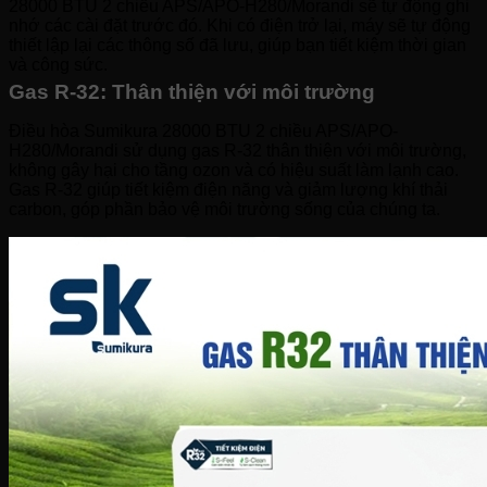
28000 BTU 2 chiều APS/APO-H280/Morandi sẽ tự động ghi
nhớ các cài đặt trước đó. Khi có điện trở lại, máy sẽ tự động
thiết lập lại các thông số đã lưu, giúp bạn tiết kiệm thời gian
và công sức.
Gas R-32: Thân thiện với môi trường
Điều hòa Sumikura 28000 BTU 2 chiều APS/APO-
H280/Morandi sử dụng gas R-32 thân thiện với môi trường,
không gây hại cho tầng ozon và có hiệu suất làm lạnh cao.
Gas R-32 giúp tiết kiệm điện năng và giảm lượng khí thải
carbon, góp phần bảo vệ môi trường sống của chúng ta.