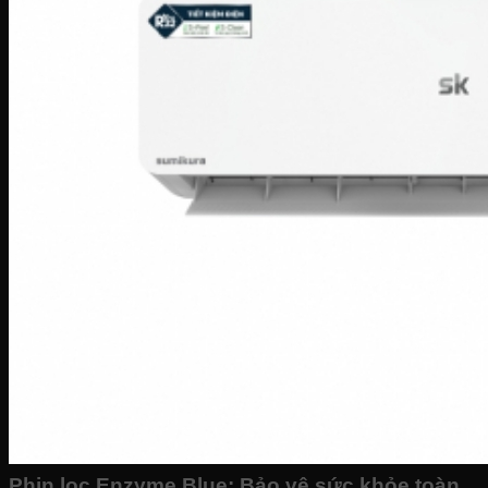
Phin lọc Enzyme Blue: Bảo vệ sức khỏe toàn