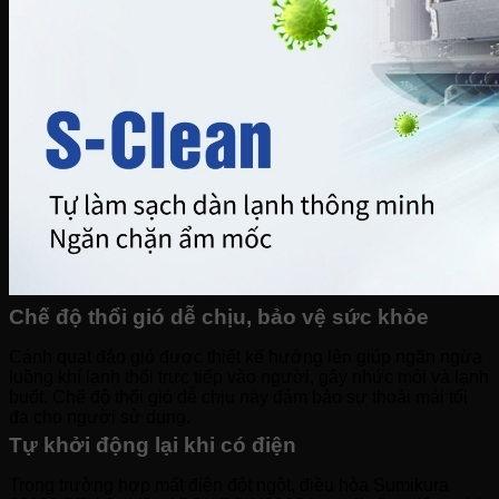
Chế độ thổi gió dễ chịu, bảo vệ sức khỏe
Cánh quạt đảo gió được thiết kế hướng lên giúp ngăn ngừa
luồng khí lạnh thổi trực tiếp vào người, gây nhức mỏi và lạnh
buốt. Chế độ thổi gió dễ chịu này đảm bảo sự thoải mái tối
đa cho người sử dụng.
Tự khởi động lại khi có điện
Trong trường hợp mất điện đột ngột, điều hòa Sumikura