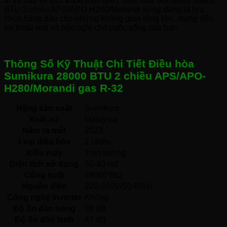
ái và bảo vệ sức khỏe toàn diện, điều hòa Sumikura 28000
BTU 2 chiều APS/APO-H280/Morandi xứng đáng là lựa
chọn hàng đầu cho những không gian rộng lớn, mang đến
sự thoải mái và tiện nghi cho cuộc sống của bạn.
Thông Số Kỹ Thuật Chi Tiết Điều hòa
Sumikura 28000 BTU 2 chiều APS/APO-
H280/Morandi gas R-32
Hãng sản xuất
Sumikura 
Xuất xứ
Malaysia 
Năm ra mắt
2023 
Loại điều hòa
2 chiều 
Kiểu máy
Treo tường 
Diện tích sử dụng
30-40 m2
Công suất
28000 Btu
Nguồn điện
220-240V/50-60Hz 
Công nghệ Inverter
Không 
Độ ồn dàn nóng
56 dB
Độ ồn dàn lạnh
47 dB