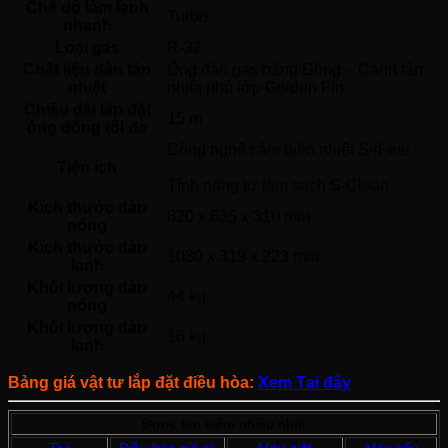
Chế độ làm lạnh
Turbo 
nhanh
Loại gas
R-32 
Chất liệu dàn tản
Ống dẫn gas bằng Đồng – Cánh tản 
nhiệt
nhiệt phủ lớp Golden Fin 
Chiều dài lắp đặt
15 m
ống đồng tối đa
Công nghệ cảm biến nhiệt S-iFeel
Tiện ích
Tính năng tự làm sạch S-Clean 
Kích thước dàn
820 x 635 x 310 mm
nóng
Kích thước dàn
1030 x 319 x 223 mm
lạnh
Khối lượng dàn
44 kg
nóng
Khối lượng dàn
16 kg
lạnh
Bảng giá vật tư lắp đặt điều hòa:
Xem Tại đây
Được tìm kiếm nhiều nhất
Tivi
Điều hòa giá rẻ
Máy giặt
Máy sấy