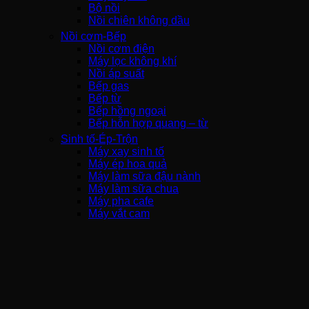
Bộ nồi
Nồi chiên không dầu
Nồi cơm-Bếp
Nồi cơm điện
Máy lọc không khí
Nồi áp suất
Bếp gas
Bếp từ
Bếp hồng ngoại
Bếp hỗn hợp quang – từ
Sinh tố-Ép-Trộn
Máy xay sinh tố
Máy ép hoa quả
Máy làm sữa đậu nành
Máy làm sữa chua
Máy pha cafe
Máy vắt cam