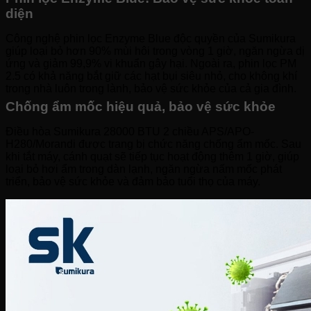
diện
Công nghệ phin lọc Enzyme Blue độc quyền của Sumikura
giúp loại bỏ hơn 90% mùi hôi trong vòng 1 giờ, ngăn ngừa dị
ứng và giảm 99,9% vi khuẩn gây hại. Ngoài ra, phin lọc PM
2.5 có khả năng bắt giữ các hạt bụi siêu nhỏ, cho không khí
trong nhà luôn trong lành, bảo vệ sức khỏe của cả gia đình.
Chống ẩm mốc hiệu quả, bảo vệ sức khỏe
Điều hòa Sumikura 28000 BTU 2 chiều APS/APO-
H280/Morandi được trang bị chức năng chống ẩm mốc. Sau
khi tắt máy, cánh quạt sẽ tiếp tục hoạt động thêm 1 giờ, giúp
loại bỏ hơi ẩm trong dàn lạnh, ngăn ngừa nấm mốc phát
triển, bảo vệ sức khỏe và đảm bảo tuổi thọ của máy.