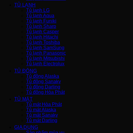
TỦ LẠNH
Tủ lạnh LG
Tủ lạnh Aqua
Tủ lạnh Funiki
Tủ lạnh Sharp
Tủ lạnh Casper
Tủ lạnh Hitachi
Tủ lạnh Toshiba
Tủ lạnh SamSung
Tủ lạnh Panasonic
Tủ lạnh Mitsubishi
Tủ lạnh Electrolux
TỦ ĐÔNG
Tủ đông Alaska
Tủ đông Sanaky
Tủ đông Darling
Tủ đông Hòa Phát
TỦ MÁT
Tủ mát Hòa Phát
Tủ mát Alaska
Tủ mát Sanaky
Tủ mát Darling
GIA DỤNG
Sản phẩm mùa vụ