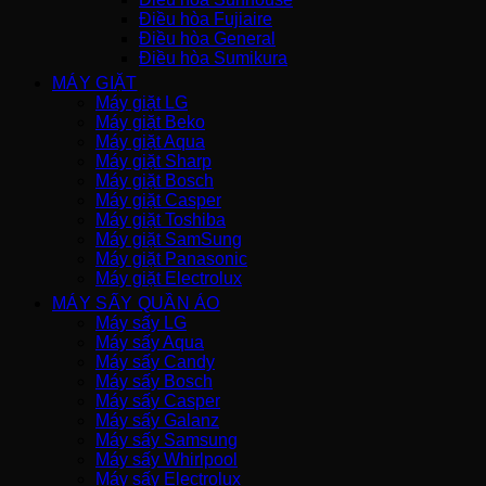
Điều hòa Fujiaire
Điều hòa General
Điều hòa Sumikura
MÁY GIẶT
Máy giặt LG
Máy giặt Beko
Máy giặt Aqua
Máy giặt Sharp
Máy giặt Bosch
Máy giặt Casper
Máy giặt Toshiba
Máy giặt SamSung
Máy giặt Panasonic
Máy giặt Electrolux
MÁY SẤY QUẦN ÁO
Máy sấy LG
Máy sấy Aqua
Máy sấy Candy
Máy sấy Bosch
Máy sấy Casper
Máy sấy Galanz
Máy sấy Samsung
Máy sấy Whirlpool
Máy sấy Electrolux