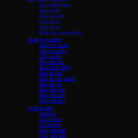
Quạt điều hòa
Quạt điện
Máy hút ẩm
Đèn sưởi
Máy sưởi
Bình tắm nóng lạnh
Thiết bị gia đình
Máy lọc nước
Lõi lọc nước
Cây nước
Ấm siêu tốc
Bình thủy điện
Bàn là khô
Bàn là hơi nước
Bàn là cây
Máy sấy tóc
Máy hút bụi
Máy tạo ẩm
Thiết bị bếp
Hút mùi
Lò vi sóng
Lò nướng
Máy rửa bát
Máy sấy bát