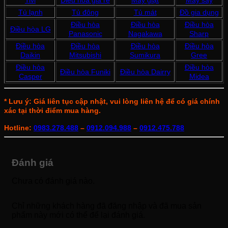
Tủ lạnh
Tủ đông
Tủ mát
Đồ gia dụng
Điều hòa
Điều hòa
Điều hòa
Điều hòa LG
Panasonic
Nagakawa
Sharp
Điều hòa
Điều hòa
Điều hòa
Điều hòa
Daikin
Mitsubishi
Sumikura
Gree
Điều hòa
Điều hòa
Điều hòa Funiki
Điều hòa Dairry
Casper
Midea
* Lưu ý: Giá liên tục cập nhật, vui lòng liên hệ để có giá chính
xác tại thời điểm mua hàng.
Hotline:
0983.278.488
–
0912.094.988
–
0912.475.788
Đánh giá
Chưa có đánh giá nào.
Chỉ những khách hàng đã đăng nhập và đã mua sản
phẩm này mới có thể để lại đánh giá.