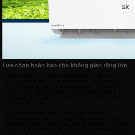
Lựa chọn hoàn hảo cho không gian rộng lớn
Với công suất làm lạnh lên đến 28000 BTU, điều hòa
Sumikura 28000 BTU 2 chiều APS/APO-H280/Morandi là
lựa chọn lý tưởng cho các không gian rộng lớn như phòng
khách, phòng họp, hội trường… Máy sẽ nhanh chóng làm
mát toàn bộ không gian, mang đến sự thoải mái và dễ chịu
cho người sử dụng.
Điều hòa Sumikura 28000 BTU 2 chiều APS/APO-
H280/Morandi là sự kết hợp hoàn hảo giữa thiết kế tinh tế,
công nghệ tiên tiến và tính năng bảo vệ sức khỏe. Với khả
năng làm lạnh nhanh, tiết kiệm điện hiệu quả, hoạt động êm