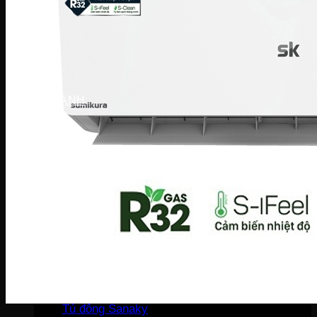
Máy sấy Bosch
Máy sấy Casper
Máy sấy Galanz
Máy sấy Samsung
Máy sấy Whirlpool
Máy sấy Electrolux
TỦ LẠNH
Tủ lạnh LG
Tủ lạnh Aqua
Tủ lạnh Funiki
Tủ lạnh Sharp
Tủ lạnh Casper
Tủ lạnh Hitachi
Tủ lạnh Toshiba
Tủ lạnh SamSung
Tủ lạnh Panasonic
Tủ lạnh Mitsubishi
Tủ lạnh Electrolux
TỦ ĐÔNG
Tủ đông Alaska
Tủ đông Sanaky