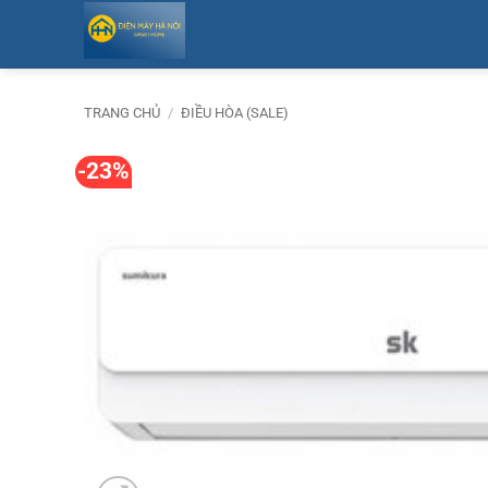
Bỏ
qua
nội
dung
TRANG CHỦ
/
ĐIỀU HÒA (SALE)
-23%