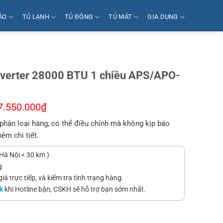
ÁO
TỦ LẠNH
TỦ ĐÔNG
TỦ MÁT
GIA DỤNG
nverter 28000 BTU 1 chiều APS/APO-
2
7.550.000
₫
phân loại hàng, có thể điều chỉnh mà không kịp báo
hêm chi tiết.
Hà Nội < 30 km )
g
á trực tiếp, và kiểm tra tình trạng hàng.
k
khi Hotline bận, CSKH sẽ hỗ trợ bạn sớm nhất.
00 BTU 1 chiều APS/APO-280 TOKYO gas R-32 số lượng