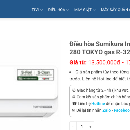
TIVI
ĐIỀU HÒA
MÁY GIẶT
MÁY SẤY QUẦN 
Điều hòa Sumikura I
280 TOKYO gas R-3
Giá từ:
13.500.000
₫
-
1
Giá sản phẩm tùy theo từng 
trước. Liên hệ Hotline để biết t
⏰ Giao hàng từ 2 - 4h ( khu vực 
♻️ Cam kết sản phẩm chính hãn
☎ Liên hệ
Hotline
để nhận báo gi
✉ Để lại tin nhắn
Zalo
-
Faceboo
Điều hòa Sumikura Inverter 280