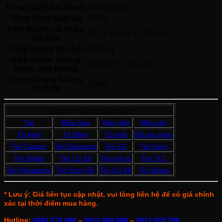
Công nghệ âm thanh
Dolby Audio 
Tổng công suất loa
19 W 
Kích thước có chân,
122.6 x 75.3 x 26.5 cm
đặt bàn
Trọng lượng có chân
10.2 kg
Kích thước không
122.6 x 71 x 8.1 cm
chân, treo tường
Trọng lượng không
10 kg
có chân
Được tìm kiếm nhiều nhất
Tivi
Điều hòa
Máy giặt
Máy sấy
Tủ lạnh
Tủ đông
Tủ mát
Đồ gia dụng
Tivi Casper
Tivi Samsung
Tivi LG
Tivi Sony
Tivi Rindo
Tivi LG 55
Tivi giá rẻ
Tivi TCL
Tivi Panasonic
Tivi Sony 55
Tivi LG 4K
Tivi Sharp
* Lưu ý: Giá liên tục cập nhật, vui lòng liên hệ để có giá chính
xác tại thời điểm mua hàng.
Hotline:
0983.278.488
–
0912.094.988
–
0912.475.788