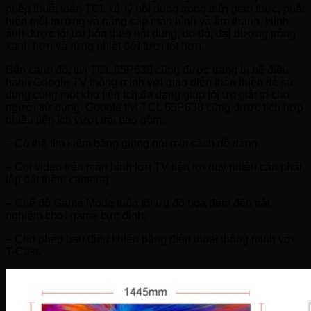
phép thuật toán TCL xử lý nội dung trong thời gian thực, phát
hiện môi trường và nâng cấp màn hình và âm thanh. Hình
ảnh được tối ưu hóa theo nội dung, do đó, đại dương trông
xanh hơn và rừng nhiệt đới tươi tốt hơn.
Bên cạnh đó, tivi TCL 65P638 cũng được trang bị hệ điều
hành Google TV thông minh với giao diện thân thiện dễ sử
dụng cùng một kho tiện ích đa dạng giúp tối ưu giải trí cho
người sử dụng. Google tivi TCL 65P638 cũng được tích hợp
nhiều tiện ích vượt trội bao gồm:
– Có thể tìm kiếm bằng giọng nói một cách dễ dàng.
– Gọi video trên màn hình lớn TV tiện lợi (tuy nhiên cần phải
lắp đặt thêm camera)
– Chế độ Game Mode luôn tối ưu đồ họa đem đến trải
nghiệm chơi game cực đỉnh.
– Cho phép bạn điều khiển bằng điện thoại thông minh với
T-Cast.