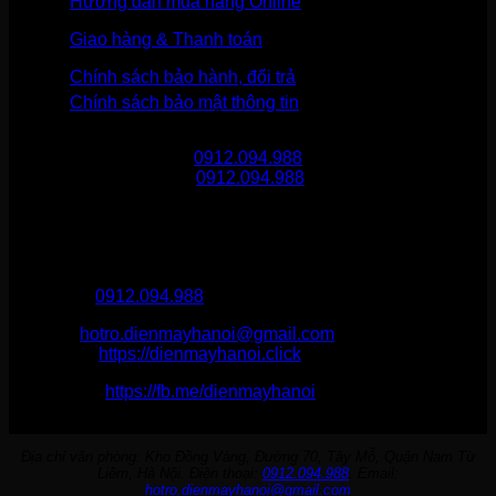
Hướng dẫn mua hàng Online
Giao hàng & Thanh toán
Chính sách bảo hành, đổi trả
Chính sách bảo mật thông tin
Gọi mua hàng
0912.094.988
Gọi khiếu nại
0912.094.988
THÔNG TIN LIÊN HỆ
Điện Máy Hà Nội
Hotline :
0912.094.988
Email:
hotro.dienmayhanoi@gmail.com
Website:
https://dienmayhanoi.click
Fanpage:
https://fb.me/dienmayhanoi
Địa chỉ văn phòng: Kho Đồng Vàng, Đường 70, Tây Mỗ, Quận Nam Từ
Liêm, Hà Nội. Điện thoại:
0912.094.988
. Email:
hotro.dienmayhanoi@gmail.com