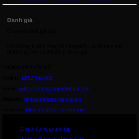
Đánh giá
Chưa có đánh giá nào.
Chỉ những khách hàng đã đăng nhập và đã mua sản
phẩm này mới có thể để lại đánh giá.
THÔNG TIN LIÊN HỆ:
Hotline:
0912.094.988
Email:
hotro.dienmayhanoi@gmail.com
Website:
https://dienmayhanoi.click
Fanpage:
https://fb.me/dienmayhanoi
Giới thiệu về chúng tôi