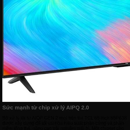
Sức mạnh từ chip xử lý AIPQ 2.0
Bộ xử lý lõi tứ AIQP GEN 2 mới trên tivi TCL 65 inch 65P638
được xây dựng để tối ưu hóa hiệu suất phần cứng và phần
mềm tổng thể, nâng cao trải nghiệm giải trí. Một chipset cho