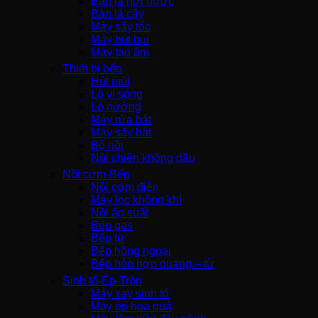
Bàn là hơi nước
Bàn là cây
Máy sấy tóc
Máy hút bụi
Máy tạo ẩm
Thiết bị bếp
Hút mùi
Lò vi sóng
Lò nướng
Máy rửa bát
Máy sấy bát
Bộ nồi
Nồi chiên không dầu
Nồi cơm-Bếp
Nồi cơm điện
Máy lọc không khí
Nồi áp suất
Bếp gas
Bếp từ
Bếp hồng ngoại
Bếp hỗn hợp quang – từ
Sinh tố-Ép-Trộn
Máy xay sinh tố
Máy ép hoa quả