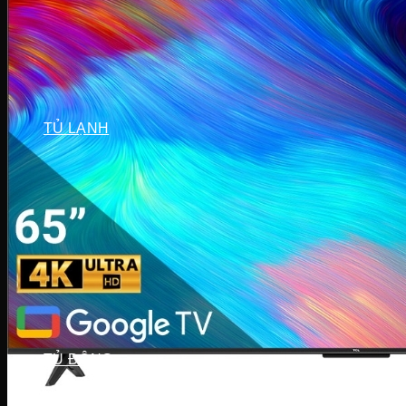
Máy sấy Bosch
Máy sấy Casper
Máy sấy Galanz
Máy sấy Samsung
Máy sấy Whirlpool
Máy sấy Electrolux
TỦ LẠNH
Tủ lạnh LG
Tủ lạnh Aqua
Tủ lạnh Funiki
Tủ lạnh Sharp
Tủ lạnh Casper
Tủ lạnh Hitachi
Tủ lạnh Toshiba
Tủ lạnh SamSung
Tủ lạnh Panasonic
Tủ lạnh Mitsubishi
Tủ lạnh Electrolux
TỦ ĐÔNG
Tủ đông Alaska
Tủ đông Sanaky