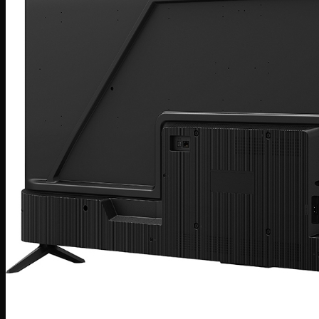
Bếp hỗn hợp quang – từ
Sinh tố-Ép-Trộn
Máy xay sinh tố
Máy ép hoa quả
Máy làm sữa đậu nành
Máy làm sữa chua
Máy pha cafe
Máy vắt cam