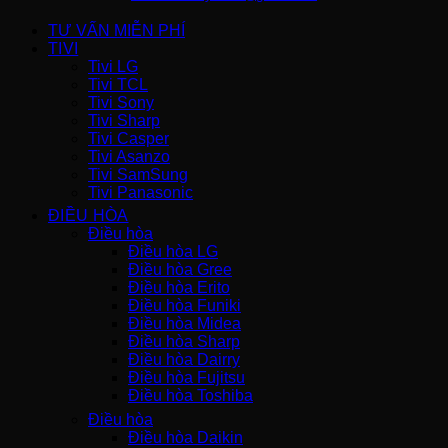
TƯ VẤN MIỄN PHÍ
TIVI
Tivi LG
Tivi TCL
Tivi Sony
Tivi Sharp
Tivi Casper
Tivi Asanzo
Tivi SamSung
Tivi Panasonic
ĐIỀU HÒA
Điều hòa
Điều hòa LG
Điều hòa Gree
Điều hòa Erito
Điều hòa Funiki
Điều hòa Midea
Điều hòa Sharp
Điều hòa Dairry
Điều hòa Fujitsu
Điều hòa Toshiba
Điều hòa
Điều hòa Daikin