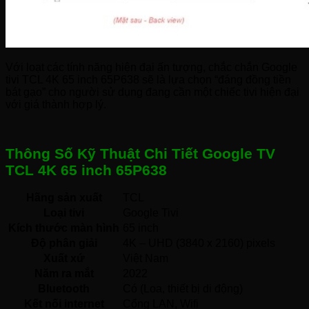
Với loạt các tính năng hiện đại ấn tượng, chắc chắn Google
tivi TCL 4K 65 inch 65P638 sẽ là lựa chọn “đáng đồng tiền
bát gạo” cho người sử dụng đang cần một chiếc tivi hiện đại
với giá thành hợp lý.
Thông Số Kỹ Thuật Chi Tiết Google TV
TCL 4K 65 inch 65P638
Hãng sản xuất
TCL 
Loại tivi
Google Tivi 
Kích thước màn hình
65 inch
Độ phân giải
4K – UHD (3840 x 2160) pixels
Xuất xứ
Việt Nam 
Năm ra mắt
2022 
Bluetooth
Có (Loa, thiết bị di động) 
Kết nối internet
Cổng LAN, Wifi 