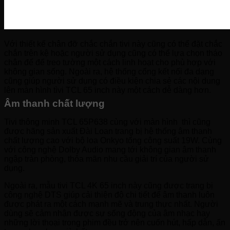
Với thiết kế chân đỡ chắc chắn tivi này cũng có thể đặt chắc
chắn trên kệ hoặc người sử dụng cũng có thể lựa chọn tháo
chân đế để treo tường một cách linh hoạt cho phù hợp với
không gian sống. Ngoài ra, hệ thống cổng kết nối đa dạng
cũng giúp người sử dụng có điều kiện chia sẻ các nội dung
lên màn hình tìvi TCL 65 inch này một cách dễ dàng hơn.
Âm thanh chất lượng
Tivi thông minh TCL 65P638 cùng với màn hình thì cũng
được hãng sản xuất Đài Loan trang bị hệ thống âm thanh
chất lượng cao với bộ loa Onkyo tổng công suất 19W. Cùng
với công nghệ Dolby Audio mang tới không gian âm thanh
ngập tràn phòng, thỏa mãn nhu cầu giải trí của người sử
dụng.
Ngoài ra, mẫu tivi TCL 4K 65 inch này cũng được trang bị
công nghệ DTS giúp cải thiện độ chi tiết để âm thanh luôn
được phát ra một cách mạnh mẽ và trung thực nhất. Người
dùng sẽ cảm nhận được sự sống động của âm nhạc hay
những lời thoại trong phim đều trở nên cuốn hút, hấp dẫn, ấn