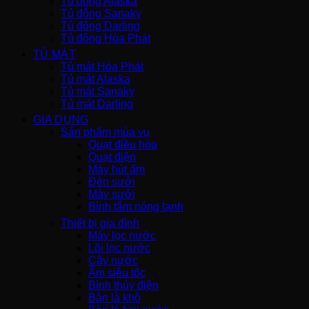
Tủ đông Alaska
Tủ đông Sanaky
Tủ đông Darling
Tủ đông Hòa Phát
TỦ MÁT
Tủ mát Hòa Phát
Tủ mát Alaska
Tủ mát Sanaky
Tủ mát Darling
GIA DỤNG
Sản phẩm mùa vụ
Quạt điều hòa
Quạt điện
Máy hút ẩm
Đèn sưởi
Máy sưởi
Bình tắm nóng lạnh
Thiết bị gia đình
Máy lọc nước
Lõi lọc nước
Cây nước
Ấm siêu tốc
Bình thủy điện
Bàn là khô