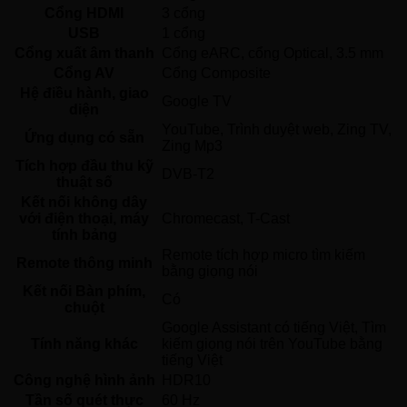
Cổng HDMI
3 cổng 
USB
1 cổng 
Cổng xuất âm thanh
Cổng eARC, cổng Optical, 3.5 mm 
Cổng AV
Cổng Composite 
Hệ điều hành, giao
Google TV 
diện
YouTube, Trình duyệt web, Zing TV, 
Ứng dụng có sẵn
Zing Mp3 
Tích hợp đầu thu kỹ
DVB-T2 
thuật số
Kết nối không dây
với điện thoại, máy
Chromecast, T-Cast 
tính bảng
Remote tích hợp micro tìm kiếm 
Remote thông minh
bằng giọng nói 
Kết nối Bàn phím,
Có 
chuột
Google Assistant có tiếng Việt, Tìm 
Tính năng khác
kiếm giọng nói trên YouTube bằng 
tiếng Việt 
Công nghệ hình ảnh
HDR10 
Tần số quét thực
60 Hz 