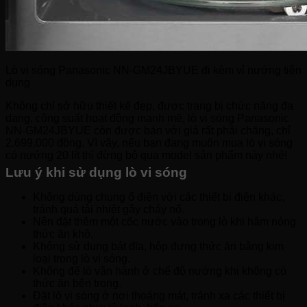
Lò vi sóng Panasonic NN-GM24JBYUE đi kèm vỉ nướng tiện
dụng
Không chỉ sở hữu thiết kế đẹp, được trang bị chức năng đa
dạng, công suất hoạt động mạnh mẽ, lò vi sóng Panasonic
NN-GM24JBYUE còn được bán với giá rất phải chăng, chỉ
2.699.000 đồng. Vì vậy, nếu bạn đang muốn mua lò vi sóng
có nướng 20 lít thì đừng bỏ qua model sản phẩm này nhé!
Lưu ý khi sử dụng lò vi sóng
Không dùng chung ổ điện với các thiết bị điện khác,
tránh quá tải nhiệt gây cháy nổ.
Nên đặt thêm một cốc nước vào trong lò khi hâm nóng
thức ăn khô.
Không sử dụng bát đĩa, hộp đựng thức ăn bằng kim
loại trong lò vi sóng.
Không để lò vận hành ở chế độ nướng khi không có
thức ăn bên trong.
Đặt lò vi sóng ở nơi thoáng mát, tránh xa các thiết bị