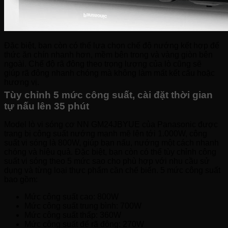
Đặc biệt, bạn còn có thể lựa chọn chế độ nướng kết hợp để
thức ăn chín nhanh hơn, mềm bên trong và vàng giòn bên
ngoài. Chế độ rã đông theo trọng lượng của lò cũng sẽ
giúp rã đông nhanh chóng mà không làm mất kết cấu hoặc
hương vị.
Tùy chỉnh 5 mức công suất, cài đặt thời gian
tự nấu lên 35 phút
Model lò vi sóng cơ NN GM24JBYUE của Panasonic được
trang bị công suất nướng mạnh mẽ lên tới 1.000W, công
suất vi sóng là 800W, giúp bạn nấu, nướng một cách nhanh
chóng và hiệu quả. Đặc biệt, bạn còn có thể tùy chỉnh công
suất vi sóng theo 5 mức sao cho phù hợp với nhu cầu sử
dụng và từng loại thực phẩm cần chế biến. 5 mức công suất
bao gồm:
Mức công suất cao: 800W
Mức công suất trung bình: 700W
Mức công suất thấp: 360W
Mức công suất để rã đông: 270W