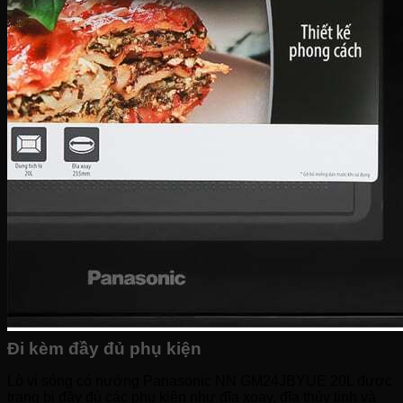
Đi kèm đầy đủ phụ kiện
Lò vi sóng có nướng Panasonic NN GM24JBYUE 20L được
trang bị đầy đủ các phụ kiện như đĩa xoay, đĩa thủy tinh và