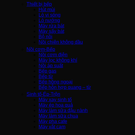
Thiết bị bếp
Hút mùi
Lò vi sóng
Lò nướng
Máy rửa bát
Máy sấy bát
Bộ nồi
Nồi chiên không dầu
Nồi cơm-Bếp
Nồi cơm điện
Máy lọc không khí
Nồi áp suất
Bếp gas
Bếp từ
Bếp hồng ngoại
Bếp hỗn hợp quang – từ
Sinh tố-Ép-Trộn
Máy xay sinh tố
Máy ép hoa quả
Máy làm sữa đậu nành
Máy làm sữa chua
Máy pha cafe
Máy vắt cam