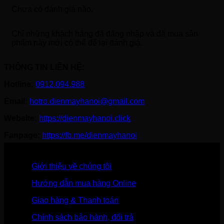
Chưa có đánh giá nào.
Chỉ những khách hàng đã đăng nhập và đã mua sản
phẩm này mới có thể để lại đánh giá.
THÔNG TIN LIÊN HỆ:
Hotline:
0912.094.988
Email:
hotro.dienmayhanoi@gmail.com
Website:
https://dienmayhanoi.click
Fanpage:
https://fb.me/dienmayhanoi
Giới thiệu về chúng tôi
Hướng dẫn mua hàng Online
Giao hàng & Thanh toán
Chính sách bảo hành, đổi trả