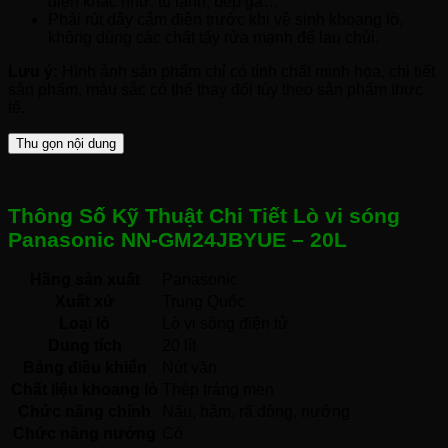
điện khác như: tủ lạnh, bếp ga…
Phải rút dây cắm điện trước khi vệ sinh khoang lò,
không dùng các chất tẩy rửa mạnh để lau chùi.
Lưu ý:
Hình ảnh sản phẩm chỉ có tính chất minh họa, chi tiết
sản phẩm, màu sắc có thể thay đổi tùy theo sản phẩm thực
tế.
Thu gọn nội dung
Thông Số Kỹ Thuật Chi Tiết Lò vi sóng
Panasonic NN-GM24JBYUE – 20L
Hãng sản xuất
Panasonic 
Xuất xứ
Trung Quốc 
Loại lò
Lò vi sóng điện tử 
Dung tích
20 lít
Bảng điều khiển
Nút vặn 
Chất liệu khoang lò
Thép tráng men 
Chức năng chính
Nấu, hâm, rã đông, nướng 
Chức năng nướng
Có 