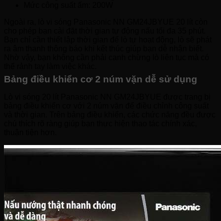
Mức công suất ấm: 200W
Ngoài ra, lò vi sóng Panasonic NN GM24JBYUE 20 lít còn
cho phép bạn cài đặt thời gian tự động nấu tối đa 35 phút.
Bạn chỉ cần thiết lập thời gian để lò tự hoạt động, lò sẽ phát
ra âm thanh thông báo khi kết thúc giúp bạn dễ nhận biết.
Nhờ vậy, bạn không cần phải canh chừng lò liên tục mà có
thể rảnh tay làm việc khác.
Bảng điều khiển cơ 2 núm vặn dễ sử dụng
Lò vi sóng 20 lít Panasonic NN GM24JBYUE được trang bị
bảng điều khiển cơ với 2 núm vặn để điều chỉnh công suất
và thời gian. Trên bảng điều khiển, các chức năng đều được
chú thích rõ ràng giúp bạn thực hiện thao tác chính xác,
thuận tiện hơn.