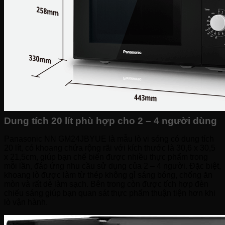
Bếp hỗn hợp quang – từ
Sinh tố-Ép-Trộn
Máy xay sinh tố
Máy ép hoa quả
Máy làm sữa đậu nành
Máy làm sữa chua
Máy pha cafe
Máy vắt cam
Dung tích 20 lít phù hợp cho 2 – 4 người dùng
Panasonic NN GM24JBYUE là mẫu lò vi sóng có dung tích
20 lít, có khoang chứa rộng rãi với kích thước là 30,6 x 30,5
x 21,5cm, giúp bạn chế biến được nhiều thực phẩm trong
mỗi lần, đáp ứng nhu cầu sử dụng của 2 – 4 người. Đặc biệt,
khoang lò được làm từ thép không gỉ sáng bóng, chống ăn
mòn và rất dễ làm sạch. Bên trong còn được tích hợp đèn
chiếu sáng giúp bạn quan sát thực phẩm thuận tiện hơn khi
lò vận hành.