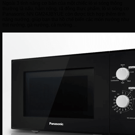
Ngoài 3 tính năng cơ bản của một chiếc lò vi sóng thông
thường là nấu, hâm nóng, rã đông thực phẩm, lò vi sóng cơ
Panasonic NN GM24JBYUE còn được tích hợp thêm tính
năng nướng, giúp bạn tha hồ chế biến các món nướng như
thịt nướng, gà nướng, cá nướng…