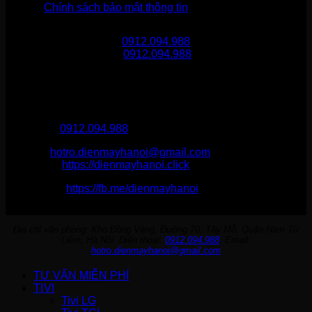
Chính sách bảo mật thông tin
Gọi mua hàng
0912.094.988
Gọi khiếu nại
0912.094.988
THÔNG TIN LIÊN HỆ
Điện Máy Hà Nội
Hotline :
0912.094.988
Email:
hotro.dienmayhanoi@gmail.com
Website:
https://dienmayhanoi.click
Fanpage:
https://fb.me/dienmayhanoi
Địa chỉ văn phòng: Kho Đồng Vàng, Đường 70, Tây Mỗ, Quận Nam Từ
Liêm, Hà Nội. Điện thoại:
0912.094.988
. Email:
hotro.dienmayhanoi@gmail.com
TƯ VẤN MIỄN PHÍ
TIVI
Tivi LG