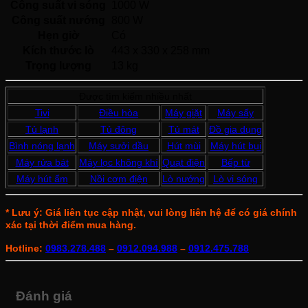
Công suất vi sóng
1000 W
Công suất nướng
800 W
Hẹn giờ
Có 
Kích thước lò
443 x 330 x 258 mm
Trọng lượng
13 kg
Được tìm kiếm nhiều nhất
Tivi
Điều hòa
Máy giặt
Máy sấy
Tủ lạnh
Tủ đông
Tủ mát
Đồ gia dụng
Bình nóng lạnh
Máy sưởi dầu
Hút mùi
Máy hút bụi
Máy rửa bát
Máy lọc không khí
Quạt điện
Bếp từ
Máy hút ẩm
Nồi cơm điện
Lò nướng
Lò vi sóng
* Lưu ý: Giá liên tục cập nhật, vui lòng liên hệ để có giá chính
xác tại thời điểm mua hàng.
Hotline:
0983.278.488
–
0912.094.988
–
0912.475.788
Đánh giá