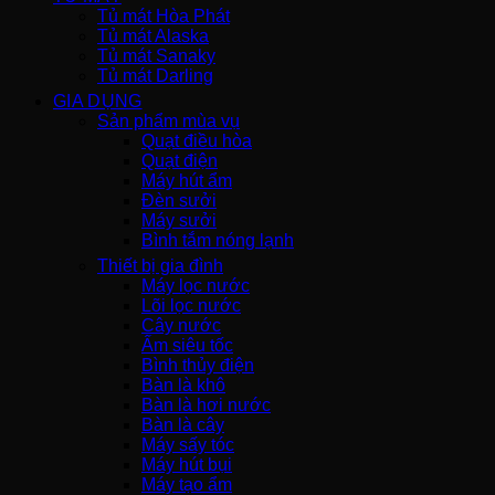
Tủ mát Hòa Phát
Tủ mát Alaska
Tủ mát Sanaky
Tủ mát Darling
GIA DỤNG
Sản phẩm mùa vụ
Quạt điều hòa
Quạt điện
Máy hút ẩm
Đèn sưởi
Máy sưởi
Bình tắm nóng lạnh
Thiết bị gia đình
Máy lọc nước
Lõi lọc nước
Cây nước
Ấm siêu tốc
Bình thủy điện
Bàn là khô
Bàn là hơi nước
Bàn là cây
Máy sấy tóc
Máy hút bụi
Máy tạo ẩm