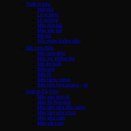
Thiết bị bếp
Hút mùi
Lò vi sóng
Lò nướng
Máy rửa bát
Máy sấy bát
Bộ nồi
Nồi chiên không dầu
Nồi cơm-Bếp
Nồi cơm điện
Máy lọc không khí
Nồi áp suất
Bếp gas
Bếp từ
Bếp hồng ngoại
Bếp hỗn hợp quang – từ
Sinh tố-Ép-Trộn
Máy xay sinh tố
Máy ép hoa quả
Máy làm sữa đậu nành
Máy làm sữa chua
Máy pha cafe
Máy vắt cam