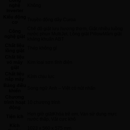
Công
nghệ
Không 
Inverter
Kiểu động
Truyền động dây Curoa 
cơ
Chế độ giặt lưu hương thơm, Giặt nhiều luồng 
Công
nước phun MultiJet, Lồng giặt PillowMâm giặt 
nghệ giặt
kháng khuẩn ABT 
Chất liệu
Thép không gỉ 
lồng giặt
Chất liệu
vỏ máy
Kim loại sơn tĩnh điện 
giặt
Chất liệu
Kính chịu lực 
nắp máy
Bảng điều
Song ngữ Anh – Việt có nút nhấn 
khiển
Chương
trình hoạt
10 chương trình
động
Hẹn giờ giặtKhóa trẻ em, Van sử dụng mực 
Tiện ích
nước thấp, Vắt cực khô 
Kích
1023 x 560 x 575 mm