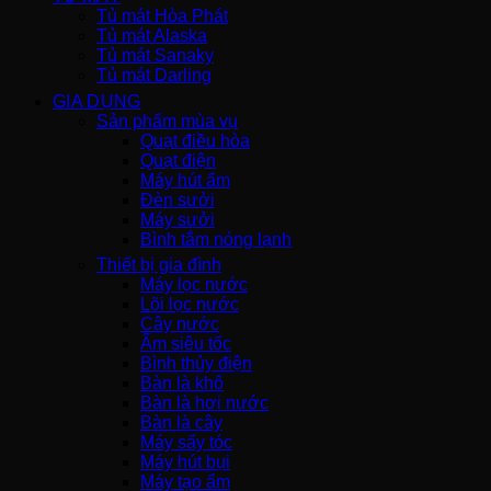
Tủ mát Hòa Phát
Tủ mát Alaska
Tủ mát Sanaky
Tủ mát Darling
GIA DỤNG
Sản phẩm mùa vụ
Quạt điều hòa
Quạt điện
Máy hút ẩm
Đèn sưởi
Máy sưởi
Bình tắm nóng lạnh
Thiết bị gia đình
Máy lọc nước
Lõi lọc nước
Cây nước
Ấm siêu tốc
Bình thủy điện
Bàn là khô
Bàn là hơi nước
Bàn là cây
Máy sấy tóc
Máy hút bụi
Máy tạo ẩm