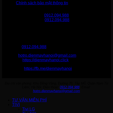
Chính sách bảo mật thông tin
Gọi mua hàng
0912.094.988
Gọi khiếu nại
0912.094.988
THÔNG TIN LIÊN HỆ
Điện Máy Hà Nội
Hotline :
0912.094.988
Email:
hotro.dienmayhanoi@gmail.com
Website:
https://dienmayhanoi.click
Fanpage:
https://fb.me/dienmayhanoi
Địa chỉ văn phòng: Kho Đồng Vàng, Đường 70, Tây Mỗ, Quận Nam Từ
Liêm, Hà Nội. Điện thoại:
0912.094.988
. Email:
hotro.dienmayhanoi@gmail.com
TƯ VẤN MIỄN PHÍ
TIVI
Tivi LG