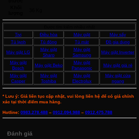
thước
Khối
36 Kg
lượng
Được tìm kiếm nhiều nhất
Tivi
Điều hòa
Máy giặt
Máy sấy
Tủ lạnh
Tủ đông
Tủ mát
Đồ gia dụng
Máy giặt
Máy giặt
Máy giặt LG
Máy giặt Inverter
Sharp
Samsung
Máy giặt
Máy giặt
Máy giặt Beko
Máy giặt giá rẻ
Bosch
Panasonic
Máy giặt
Máy giặt
Máy giặt
Máy giặt cửa
Casper
Toshiba
Electrolux
ngang
* Lưu ý: Giá liên tục cập nhật, vui lòng liên hệ để có giá chính
xác tại thời điểm mua hàng.
Hotline:
0983.278.488
–
0912.094.988
–
0912.475.788
Đánh giá