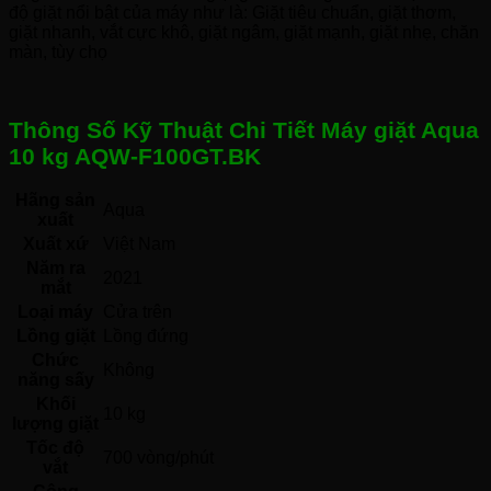
độ giặt nổi bật của máy như là: Giặt tiêu chuẩn, giặt thơm,
giặt nhanh, vắt cực khô, giặt ngâm, giặt mạnh, giặt nhẹ, chăn
màn, tùy chọ
Thông Số Kỹ Thuật Chi Tiết Máy giặt Aqua
10 kg AQW-F100GT.BK
Hãng sản
Aqua 
xuất
Xuất xứ
Việt Nam 
Năm ra
2021 
mắt
Loại máy
Cửa trên 
Lồng giặt
Lồng đứng 
Chức
Không 
năng sấy
Khối
10 kg
lượng giặt
Tốc độ
700 vòng/phút
vắt