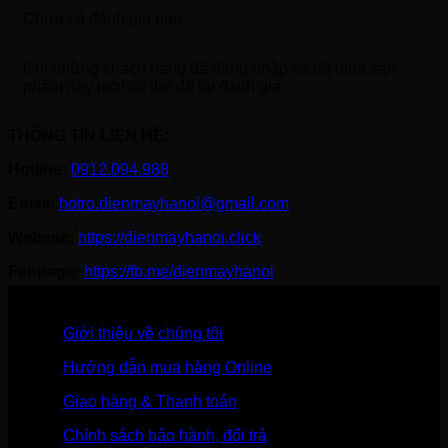
Chưa có đánh giá nào.
Chỉ những khách hàng đã đăng nhập và đã mua sản
phẩm này mới có thể để lại đánh giá.
THÔNG TIN LIÊN HỆ:
Hotline:
0912.094.988
Email:
hotro.dienmayhanoi@gmail.com
Website:
https://dienmayhanoi.click
Fanpage:
https://fb.me/dienmayhanoi
Giới thiệu về chúng tôi
Hướng dẫn mua hàng Online
Giao hàng & Thanh toán
Chính sách bảo hành, đổi trả