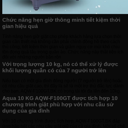
Chức năng hẹn giờ thông minh tiết kiệm thời
gian hiệu quả
Tính năng hẹn giờ giặt cho phép khách hàng lựa chọn thời
gian cần thiết mà không cần phải chỉnh đồng hồ theo cách
thủ công, tiết kiệm thời gian và giảm nguy cơ mùi khó chịu
tồn đọng quá lâu trong quần áo. Chức năng này thật tiện ích
đối với những người bận rộn
Với trọng lượng 10 kg, nó có thể xử lý được
khối lượng quần có của 7 người trở lên
Nếu bạn có một gia đình đông người (7 người trở lên) hoặc
có nhu cầu giặt cao, thì đây là sẽ là một trợ thủ đắc lực dành
cho bạn, AQW-F100GT.BK có trọng tải tối đa lên đến 10kg.
Aqua 10 KG AQW-F100GT được tích hợp 10
chương trình giặt phù hợp với nhu cầu sử
dụng của gia đình
Với 10 chương trình được tích hợp, AQW-F100GT.BK đáp
ứng hầu hết các nhu cầu giặt giũ của cả gia đình. Một số chế