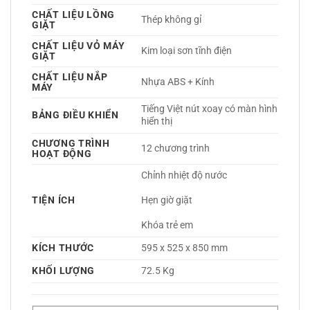
CHẤT LIỆU LỒNG
Thép không gỉ 
GIẶT
CHẤT LIỆU VỎ MÁY
Kim loại sơn tĩnh điện 
GIẶT
CHẤT LIỆU NẮP
Nhựa ABS + Kính 
MÁY
Tiếng Việt nút xoay có màn hình 
BẢNG ĐIỀU KHIỂN
hiển thị 
CHƯƠNG TRÌNH
12 chương trình
HOẠT ĐỘNG
Chỉnh nhiệt độ nước
TIỆN ÍCH
Hẹn giờ giặt
Khóa trẻ em 
KÍCH THƯỚC
595 x 525 x 850 mm
KHỐI LƯỢNG
72.5 Kg