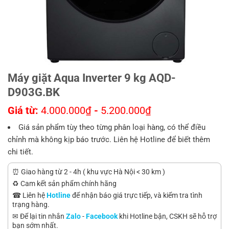
Máy giặt Aqua Inverter 9 kg AQD-
D903G.BK
Giá từ:
4.000.000
₫
-
5.200.000
₫
Giá sản phẩm tùy theo từng phân loại hàng, có thể điều
chỉnh mà không kịp báo trước. Liên hệ Hotline để biết thêm
chi tiết.
⏰ Giao hàng từ 2 - 4h ( khu vực Hà Nội < 30 km )
♻️ Cam kết sản phẩm chính hãng
☎ Liên hệ
Hotline
để nhận báo giá trực tiếp, và kiểm tra tình
trạng hàng.
✉ Để lại tin nhắn
Zalo
-
Facebook
khi Hotline bận, CSKH sẽ hỗ trợ
bạn sớm nhất.