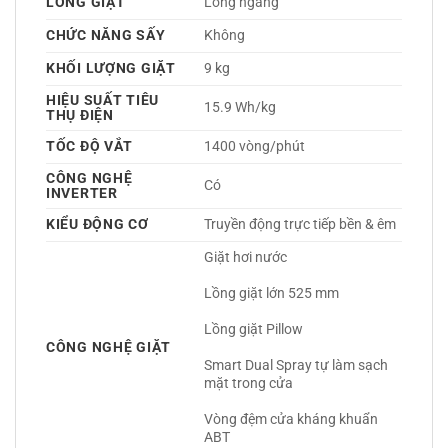
LỒNG GIẶT
Lồng ngang 
CHỨC NĂNG SẤY
Không 
KHỐI LƯỢNG GIẶT
9 kg
HIỆU SUẤT TIÊU
15.9 Wh/kg
THỤ ĐIỆN
TỐC ĐỘ VẮT
1400 vòng/phút
CÔNG NGHỆ
Có 
INVERTER
KIỂU ĐỘNG CƠ
Truyền động trực tiếp bền & êm 
Giặt hơi nước
Lồng giặt lớn 525 mm
Lồng giặt Pillow
CÔNG NGHỆ GIẶT
Smart Dual Spray tự làm sạch 
mặt trong cửa
Vòng đệm cửa kháng khuẩn 
ABT 