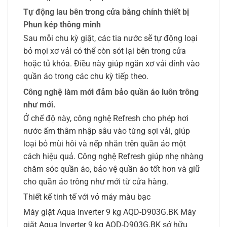
Tự động lau bên trong cửa bằng chính thiết bị
Phun kép thông minh
Sau mỗi chu kỳ giặt, các tia nước sẽ tự động loại
bỏ mọi xơ vải có thể còn sót lại bên trong cửa
hoặc tủ khóa. Điều này giúp ngăn xơ vải dính vào
quần áo trong các chu kỳ tiếp theo.
Công nghệ làm mới đảm bảo quần áo luôn trông
như mới.
Ở chế độ này, công nghệ Refresh cho phép hơi
nước ấm thâm nhập sâu vào từng sợi vải, giúp
loại bỏ mùi hôi và nếp nhăn trên quần áo một
cách hiệu quả. Công nghệ Refresh giúp nhẹ nhàng
chăm sóc quần áo, bảo vệ quần áo tốt hơn và giữ
cho quần áo trông như mới từ cửa hàng.
Thiết kế tinh tế với vỏ máy màu bạc
Máy giặt Aqua Inverter 9 kg AQD-D903G.BK Máy
giặt Aqua Inverter 9 kg AQD-D903G.BK sở hữu