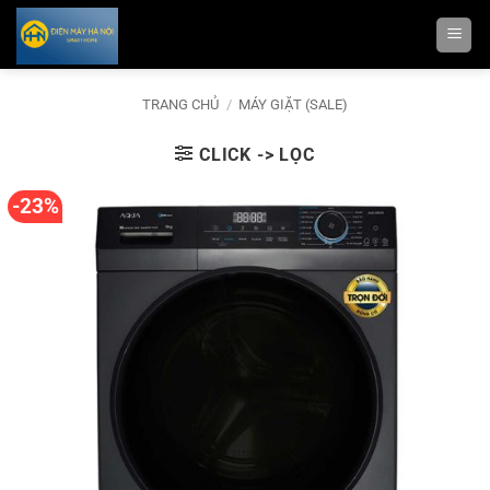
Bỏ
qua
nội
dung
TRANG CHỦ
/
MÁY GIẶT (SALE)
CLICK -> LỌC
-23%