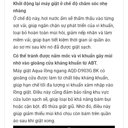
Khởi động lại máy giặt ở chế độ chăm sóc nhẹ
nhàng
Ở chế độ này, hơi nước ấm sẽ thẩm thấu vào từng
sợi vải, giúp ngăn chặn sự phát triển của vi khuẩn,
loại bỏ hoàn toàn mùi hôi, giảm nếp nhăn và làm
mềm vải, giúp bạn tiết kiệm thời gian ủi quần áo.
áo sơ mi sau khi nó đã được giặt sạch.
Có thể tránh được nấm mốc và vi khuẩn gây mùi
nhờ vào gioăng cửa kháng khuẩn từ ABT.
Máy giặt Aqua lồng ngang AQD-D903G.BK có
gioăng cửa được làm từ chất liệu kháng khuẩn,
giúp hạn chế tối đa lượng vi khuẩn xâm nhập vào
lồng giặt. Điều này cũng đảm bảo rằng khu vực
cửa luôn sạch sẽ, giúp loại bỏ khả năng bám bụi
hoặc cặn bột. đồ thừa giặt giũ. Nhờ đó, điều này
giúp giảm thiểu mùi khó chịu còn bám trên quần
áo sau khi giặt xong.