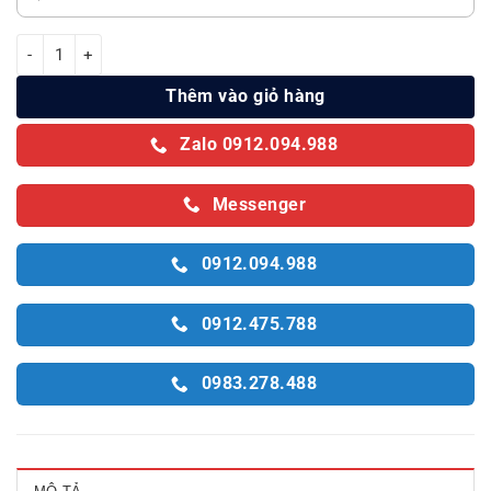
Máy giặt Aqua Inverter 9 kg AQD-D903G.BK số lượng
Thêm vào giỏ hàng
Zalo 0912.094.988
Messenger
0912.094.988
0912.475.788
0983.278.488