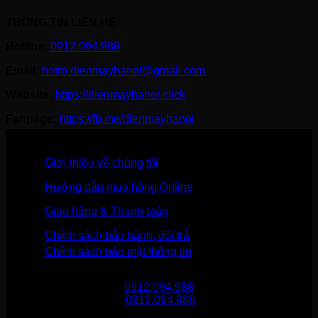
THÔNG TIN LIÊN HỆ:
Hotline:
0912.094.988
Email:
hotro.dienmayhanoi@gmail.com
Website:
https://dienmayhanoi.click
Fanpage:
https://fb.me/dienmayhanoi
Giới thiệu về chúng tôi
Hướng dẫn mua hàng Online
Giao hàng & Thanh toán
Chính sách bảo hành, đổi trả
Chính sách bảo mật thông tin
Gọi mua hàng
0912.094.988
Gọi khiếu nại
0912.094.988