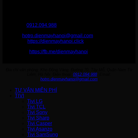
THÔNG TIN LIÊN HỆ
Điện Máy Hà Nội
Hotline :
0912.094.988
Email:
hotro.dienmayhanoi@gmail.com
Website:
https://dienmayhanoi.click
Fanpage:
https://fb.me/dienmayhanoi
Địa chỉ văn phòng: Kho Đồng Vàng, Đường 70, Tây Mỗ, Quận Nam Từ
Liêm, Hà Nội. Điện thoại:
0912.094.988
. Email:
hotro.dienmayhanoi@gmail.com
TƯ VẤN MIỄN PHÍ
TIVI
Tivi LG
Tivi TCL
Tivi Sony
Tivi Sharp
Tivi Casper
Tivi Asanzo
Tivi SamSung