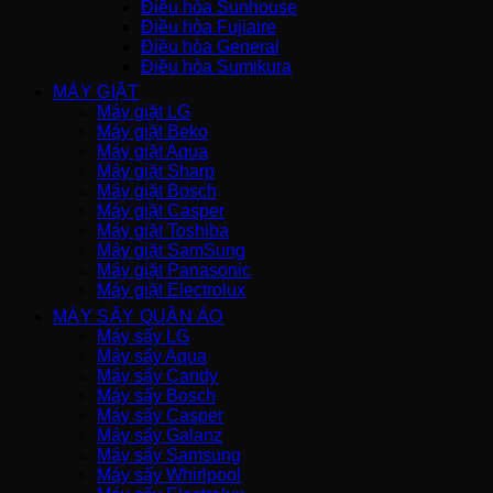
Điều hòa Sunhouse
Điều hòa Fujiaire
Điều hòa General
Điều hòa Sumikura
MÁY GIẶT
Máy giặt LG
Máy giặt Beko
Máy giặt Aqua
Máy giặt Sharp
Máy giặt Bosch
Máy giặt Casper
Máy giặt Toshiba
Máy giặt SamSung
Máy giặt Panasonic
Máy giặt Electrolux
MÁY SẤY QUẦN ÁO
Máy sấy LG
Máy sấy Aqua
Máy sấy Candy
Máy sấy Bosch
Máy sấy Casper
Máy sấy Galanz
Máy sấy Samsung
Máy sấy Whirlpool