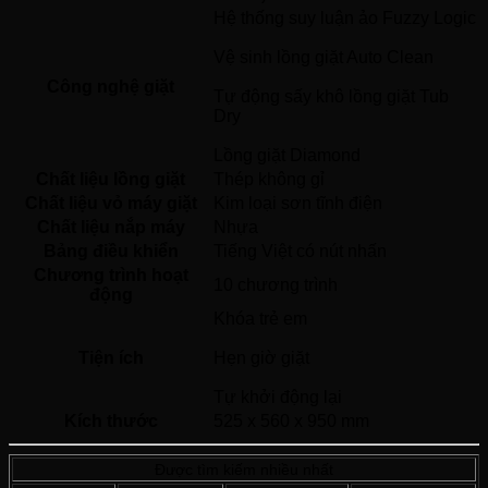
Hệ thống suy luận ảo Fuzzy Logic
Vệ sinh lồng giặt Auto Clean
Công nghệ giặt
Tự động sấy khô lồng giặt Tub 
Dry
Lồng giặt Diamond 
Chất liệu lồng giặt
Thép không gỉ 
Chất liệu vỏ máy giặt
Kim loại sơn tĩnh điện 
Chất liệu nắp máy
Nhựa 
Bảng điều khiển
Tiếng Việt có nút nhấn 
Chương trình hoạt
10 chương trình
động
Khóa trẻ em
Tiện ích
Hẹn giờ giặt
Tự khởi động lại 
Kích thước
525 x 560 x 950 mm
Được tìm kiếm nhiều nhất