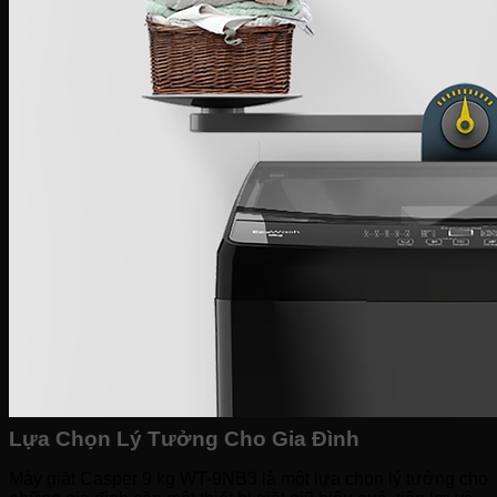
Lựa Chọn Lý Tưởng Cho Gia Đình
Máy giặt Casper 9 kg WT-9NB3 là một lựa chọn lý tưởng cho