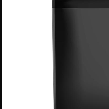
Máy sấy Bosch
Máy sấy Casper
Máy sấy Galanz
Máy sấy Samsung
Máy sấy Whirlpool
Máy sấy Electrolux
TỦ LẠNH
Tủ lạnh LG
Tủ lạnh Aqua
Tủ lạnh Funiki
Tủ lạnh Sharp
Tủ lạnh Casper
Tủ lạnh Hitachi
Tủ lạnh Toshiba
Tủ lạnh SamSung
Tủ lạnh Panasonic
Tủ lạnh Mitsubishi
Tủ lạnh Electrolux
TỦ ĐÔNG
Tủ đông Alaska
Tủ đông Sanaky