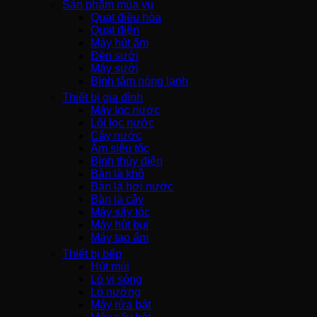
Sản phẩm mùa vụ
Quạt điều hòa
Quạt điện
Máy hút ẩm
Đèn sưởi
Máy sưởi
Bình tắm nóng lạnh
Thiết bị gia đình
Máy lọc nước
Lõi lọc nước
Cây nước
Ấm siêu tốc
Bình thủy điện
Bàn là khô
Bàn là hơi nước
Bàn là cây
Máy sấy tóc
Máy hút bụi
Máy tạo ẩm
Thiết bị bếp
Hút mùi
Lò vi sóng
Lò nướng
Máy rửa bát