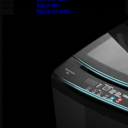
biệt, chương trình giặt nhanh giúp tiết kiệm thời gian giặt tối
Bàn là khô
đa mà vẫn đảm bảo quần áo được giặt sạch hiệu quả.
Bàn là hơi nước
Bàn là cây
Máy sấy tóc
Máy hút bụi
Máy tạo ẩm
Thiết bị bếp
Hút mùi
Lò vi sóng
Lò nướng
Máy rửa bát
Máy sấy bát
Bộ nồi
Nồi chiên không dầu
Nồi cơm-Bếp
Nồi cơm điện
Máy lọc không khí
Nồi áp suất
Bếp gas
Bếp từ
Bếp hồng ngoại