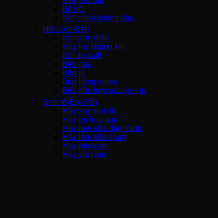
Máy sấy bát
Bộ nồi
Nồi chiên không dầu
Nồi cơm-Bếp
Nồi cơm điện
Máy lọc không khí
Nồi áp suất
Bếp gas
Bếp từ
Bếp hồng ngoại
Bếp hỗn hợp quang – từ
Sinh tố-Ép-Trộn
Máy xay sinh tố
Máy ép hoa quả
Máy làm sữa đậu nành
Máy làm sữa chua
Máy pha cafe
Máy vắt cam