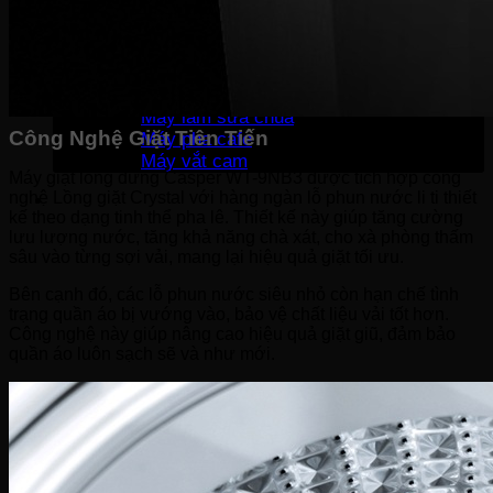
Bếp hỗn hợp quang – từ
Sinh tố-Ép-Trộn
Máy xay sinh tố
Máy ép hoa quả
Máy làm sữa đậu nành
Máy làm sữa chua
Công Nghệ Giặt Tiên Tiến
Máy pha cafe
Máy vắt cam
Máy giặt lồng đứng Casper WT-9NB3 được tích hợp công
nghệ Lồng giặt Crystal với hàng ngàn lỗ phun nước li ti thiết
kế theo dạng tinh thể pha lê. Thiết kế này giúp tăng cường
lưu lượng nước, tăng khả năng chà xát, cho xà phòng thấm
sâu vào từng sợi vải, mang lại hiệu quả giặt tối ưu.
Bên cạnh đó, các lỗ phun nước siêu nhỏ còn hạn chế tình
trạng quần áo bị vướng vào, bảo vệ chất liệu vải tốt hơn.
Công nghệ này giúp nâng cao hiệu quả giặt giũ, đảm bảo
quần áo luôn sạch sẽ và như mới.