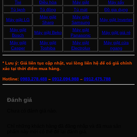
Tivi
Điều hòa
Máy giặt
Máy sấy
Tủ lạnh
Tủ đông
Tủ mát
Đồ gia dụng
Máy giặt
Máy giặt
Máy giặt LG
Máy giặt Inverter
Sharp
Samsung
Máy giặt
Máy giặt
Máy giặt Beko
Máy giặt giá rẻ
Bosch
Panasonic
Máy giặt
Máy giặt
Máy giặt
Máy giặt cửa
Casper
Toshiba
Electrolux
ngang
* Lưu ý: Giá liên tục cập nhật, vui lòng liên hệ để có giá chính
xác tại thời điểm mua hàng.
Hotline:
0983.278.488
–
0912.094.988
–
0912.475.788
Đánh giá
Chưa có đánh giá nào.
Chỉ những khách hàng đã đăng nhập và đã mua sản
phẩm này mới có thể để lại đánh giá.