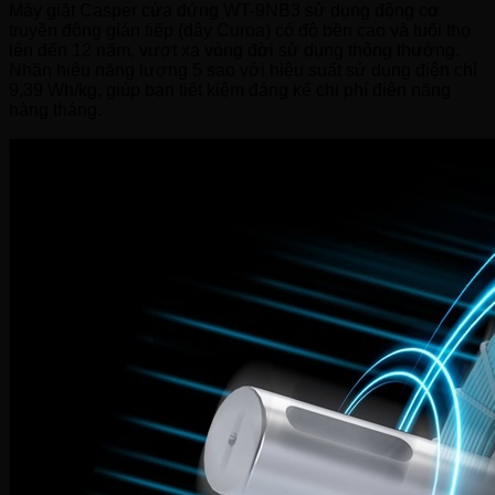
Máy giặt Casper cửa đứng WT-9NB3 sử dụng động cơ
truyền động gián tiếp (dây Curoa) có độ bền cao và tuổi thọ
lên đến 12 năm, vượt xa vòng đời sử dụng thông thường.
Nhãn hiệu năng lượng 5 sao với hiệu suất sử dụng điện chỉ
9,39 Wh/kg, giúp bạn tiết kiệm đáng kể chi phí điện năng
hàng tháng.