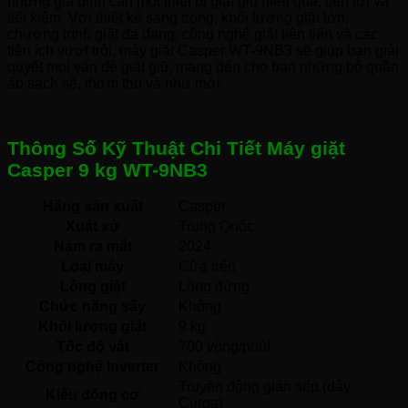
những gia đình cần một thiết bị giặt giũ hiệu quả, tiện lợi và
tiết kiệm. Với thiết kế sang trọng, khối lượng giặt lớn,
chương trình giặt đa dạng, công nghệ giặt tiên tiến và các
tiện ích vượt trội, máy giặt Casper WT-9NB3 sẽ giúp bạn giải
quyết mọi vấn đề giặt giũ, mang đến cho bạn những bộ quần
áo sạch sẽ, thơm tho và như mới.
Thông Số Kỹ Thuật Chi Tiết Máy giặt
Casper 9 kg WT-9NB3
Hãng sản xuất
Casper 
Xuất xứ
Trung Quốc 
Năm ra mắt
2024 
Loại máy
Cửa trên 
Lồng giặt
Lồng đứng 
Chức năng sấy
Không 
Khối lượng giặt
9 kg
Tốc độ vắt
700 vòng/phút
Công nghệ Inverter
Không 
Truyền động gián tiếp (dây 
Kiểu động cơ
Curoa) 