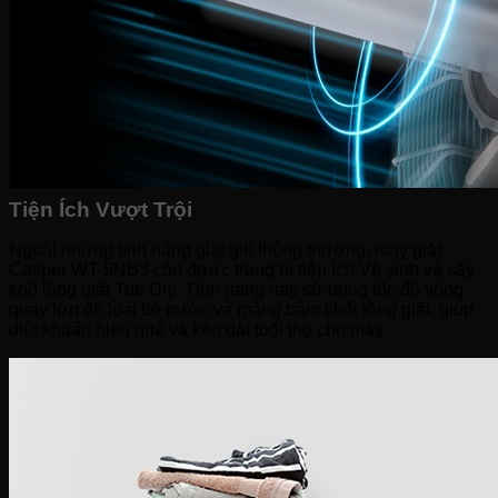
Tiện Ích Vượt Trội
Ngoài những tính năng giặt giũ thông thường, máy giặt
Casper WT-9NB3 còn được trang bị tiện ích Vệ sinh và sấy
khô lồng giặt Tub Dry. Tính năng này sử dụng tốc độ vòng
quay lớn để loại bỏ nước và mảng bám khỏi lồng giặt, giúp
diệt khuẩn hiệu quả và kéo dài tuổi thọ cho máy.