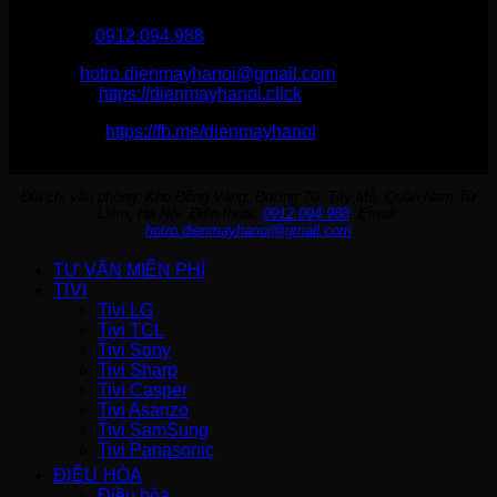
Điện Máy Hà Nội
Hotline :
0912.094.988
Email:
hotro.dienmayhanoi@gmail.com
Website:
https://dienmayhanoi.click
Fanpage:
https://fb.me/dienmayhanoi
Địa chỉ văn phòng: Kho Đồng Vàng, Đường 70, Tây Mỗ, Quận Nam Từ
Liêm, Hà Nội. Điện thoại:
0912.094.988
. Email:
hotro.dienmayhanoi@gmail.com
TƯ VẤN MIỄN PHÍ
TIVI
Tivi LG
Tivi TCL
Tivi Sony
Tivi Sharp
Tivi Casper
Tivi Asanzo
Tivi SamSung
Tivi Panasonic
ĐIỀU HÒA
Điều hòa