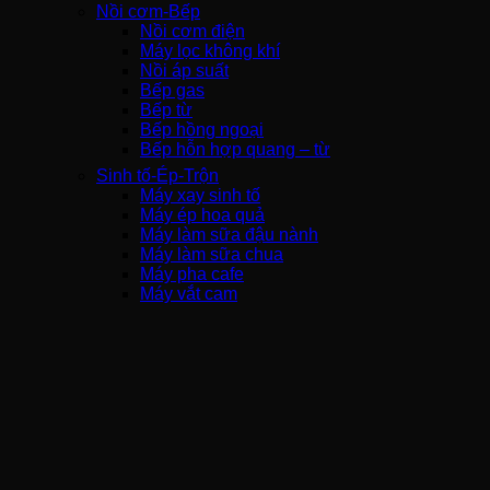
Nồi cơm-Bếp
Nồi cơm điện
Máy lọc không khí
Nồi áp suất
Bếp gas
Bếp từ
Bếp hồng ngoại
Bếp hỗn hợp quang – từ
Sinh tố-Ép-Trộn
Máy xay sinh tố
Máy ép hoa quả
Máy làm sữa đậu nành
Máy làm sữa chua
Máy pha cafe
Máy vắt cam