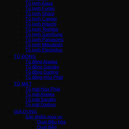
Tủ lạnh Aqua
Tủ lạnh Funiki
Tủ lạnh Sharp
Tủ lạnh Casper
Tủ lạnh Hitachi
Tủ lạnh Toshiba
Tủ lạnh SamSung
Tủ lạnh Panasonic
Tủ lạnh Mitsubishi
Tủ lạnh Electrolux
TỦ ĐÔNG
Tủ đông Alaska
Tủ đông Sanaky
Tủ đông Darling
Tủ đông Hòa Phát
TỦ MÁT
Tủ mát Hòa Phát
Tủ mát Alaska
Tủ mát Sanaky
Tủ mát Darling
GIA DỤNG
Sản phẩm mùa vụ
Quạt điều hòa
Quạt điện