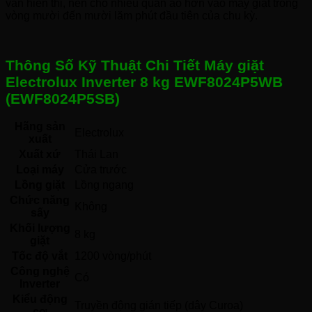
vẫn hiển thị, nên cho nhiều quần áo hơn vào máy giặt trong
vòng mười đến mười lăm phút đầu tiên của chu kỳ.
Thông Số Kỹ Thuật Chi Tiết Máy giặt
Electrolux Inverter 8 kg EWF8024P5WB
(EWF8024P5SB)
Hãng sản
Electrolux 
xuất
Xuất xứ
Thái Lan 
Loại máy
Cửa trước 
Lồng giặt
Lồng ngang 
Chức năng
Không 
sấy
Khối lượng
8 kg
giặt
Tốc độ vắt
1200 vòng/phút
Công nghệ
Có 
Inverter
Kiểu động
Truyền động gián tiếp (dây Curoa) 
cơ