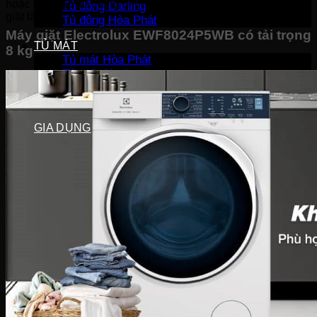
hoặc tiền bạc để mang chúng đến tiệm giặt khô hoặc tiệm
Tủ đông Darling
giặt là.
Tủ đông Hòa Phát
Máy giặt Electrolux EWF8024P5WB có tải trọng
TỦ MÁT
8 kg
Tủ mát Hòa Phát
Tủ mát Alaska
Tủ mát Sanaky
Tủ mát Darling
GIA DỤNG
Sản phẩm mùa vụ
Quạt điều hòa
Quạt điện
Máy hút ẩm
Đèn sưởi
Máy sưởi
Bình tắm nóng lạnh
Thiết bị gia đình
Máy lọc nước
Lõi lọc nước
Cây nước
Ấm siêu tốc
Bình thủy điện