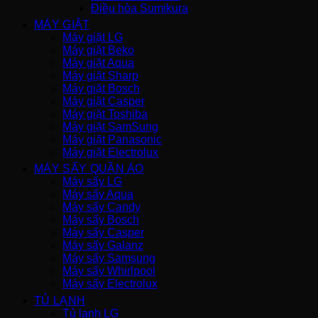
Điều hòa Sumikura
MÁY GIẶT
Máy giặt LG
Máy giặt Beko
Máy giặt Aqua
Máy giặt Sharp
Máy giặt Bosch
Máy giặt Casper
Máy giặt Toshiba
Máy giặt SamSung
Máy giặt Panasonic
Máy giặt Electrolux
MÁY SẤY QUẦN ÁO
Máy sấy LG
Máy sấy Aqua
Máy sấy Candy
Máy sấy Bosch
Máy sấy Casper
Máy sấy Galanz
Máy sấy Samsung
Máy sấy Whirlpool
Máy sấy Electrolux
TỦ LẠNH
Tủ lạnh LG