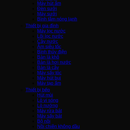
Máy hút ẩm
Đèn sưởi
Máy sưởi
Bình tắm nóng lạnh
Thiết bị gia đình
Máy lọc nước
Lõi lọc nước
Cây nước
Ấm siêu tốc
Bình thủy điện
Bàn là khô
Bàn là hơi nước
Bàn là cây
Máy sấy tóc
Máy hút bụi
Máy tạo ẩm
Thiết bị bếp
Hút mùi
Lò vi sóng
Lò nướng
Máy rửa bát
Máy sấy bát
Bộ nồi
Nồi chiên không dầu