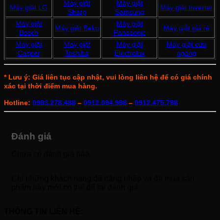
Máy giặt
Máy giặt
Máy giặt LG
Máy giặt Inverter
Sharp
Samsung
Máy giặt
Máy giặt
Máy giặt Beko
Máy giặt giá rẻ
Bosch
Panasonic
Máy giặt
Máy giặt
Máy giặt
Máy giặt cửa
Casper
Toshiba
Electrolux
ngang
* Lưu ý: Giá liên tục cập nhật, vui lòng liên hệ để có giá chính
xác tại thời điểm mua hàng.
Hotline:
0983.278.488
–
0912.094.988
–
0912.475.788
Đánh giá
Chưa có đánh giá nào.
Chỉ những khách hàng đã đăng nhập và đã mua sản
phẩm này mới có thể để lại đánh giá.
THÔNG TIN LIÊN HỆ: