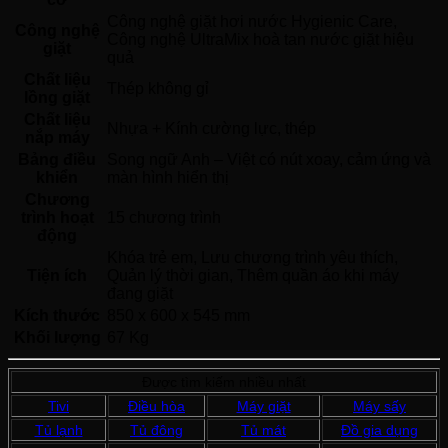
Công nghệ giặt hơi nước Hygienic Care, 
Công nghệ
Công nghệ UltraMix hoà tan nước giặt hiệu 
giặt
quả 
Chất liệu
Thép không gỉ 
lồng giặt
Chất liệu
Nhựa + Kính cường lực, thép 
nắp máy
Bảng điều
Song ngữ Anh – Việt có nút xoay, cảm ứng và 
khiển
màn hình hiển thị 
Chương
trình hoạt
15 chương trình
động
Khóa trẻ em, Lưu chương trình yêu thích, 
Tiện ích
Quản lý thời gian, Thêm quần áo khi máy 
đang giặt 
Kích thước
850 x 600 x 545 mm
Khối lượng
67 Kg
Được tìm kiếm nhiều nhất
Tivi
Điều hòa
Máy giặt
Máy sấy
Tủ lạnh
Tủ đông
Tủ mát
Đồ gia dụng