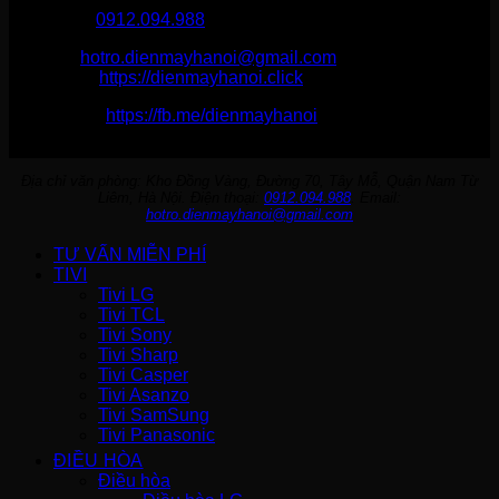
Hotline :
0912.094.988
Email:
hotro.dienmayhanoi@gmail.com
Website:
https://dienmayhanoi.click
Fanpage:
https://fb.me/dienmayhanoi
Địa chỉ văn phòng: Kho Đồng Vàng, Đường 70, Tây Mỗ, Quận Nam Từ
Liêm, Hà Nội. Điện thoại:
0912.094.988
. Email:
hotro.dienmayhanoi@gmail.com
TƯ VẤN MIỄN PHÍ
TIVI
Tivi LG
Tivi TCL
Tivi Sony
Tivi Sharp
Tivi Casper
Tivi Asanzo
Tivi SamSung
Tivi Panasonic
ĐIỀU HÒA
Điều hòa