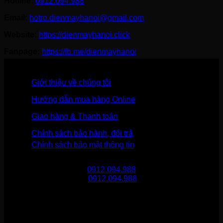
Hotline:
0912.094.988
Email:
hotro.dienmayhanoi@gmail.com
Website:
https://dienmayhanoi.click
Fanpage:
https://fb.me/dienmayhanoi
Giới thiệu về chúng tôi
Hướng dẫn mua hàng Online
Giao hàng & Thanh toán
Chính sách bảo hành, đổi trả
Chính sách bảo mật thông tin
Gọi mua hàng
0912.094.988
Gọi khiếu nại
0912.094.988
THÔNG TIN LIÊN HỆ
Điện Máy Hà Nội