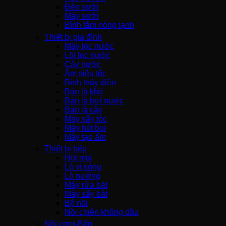
Đèn sưởi
Máy sưởi
Bình tắm nóng lạnh
Thiết bị gia đình
Máy lọc nước
Lõi lọc nước
Cây nước
Ấm siêu tốc
Bình thủy điện
Bàn là khô
Bàn là hơi nước
Bàn là cây
Máy sấy tóc
Máy hút bụi
Máy tạo ẩm
Thiết bị bếp
Hút mùi
Lò vi sóng
Lò nướng
Máy rửa bát
Máy sấy bát
Bộ nồi
Nồi chiên không dầu
Nồi cơm-Bếp