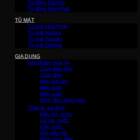
Tủ đông Darling
Tủ đông Hòa Phát
TỦ MÁT
Tủ mát Hòa Phát
Tủ mát Alaska
Tủ mát Sanaky
Tủ mát Darling
GIA DỤNG
Sản phẩm mùa vụ
Quạt điều hòa
Quạt điện
Máy hút ẩm
Đèn sưởi
Máy sưởi
Bình tắm nóng lạnh
Thiết bị gia đình
Máy lọc nước
Lõi lọc nước
Cây nước
Ấm siêu tốc
Bình thủy điện