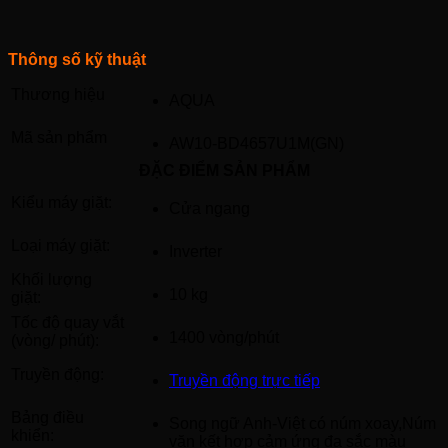
Thông số kỹ thuật
Thương hiệu
AQUA
Mã sản phẩm
AW10-BD4657U1M(GN)
ĐẶC ĐIỂM SẢN PHẨM
Kiểu máy giặt:
Cửa ngang
Loại máy giặt:
Inverter
Khối lượng
10 kg
giặt:
Tốc độ quay vắt
1400 vòng/phút
(vòng/ phút):
Truyền động:
Truyền động trực tiếp
Bảng điều
Song ngữ Anh-Việt có núm xoay,Núm
khiển:
vặn kết hợp cảm ứng đa sắc màu