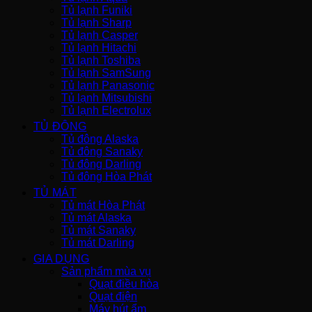
Tủ lạnh Funiki
Tủ lạnh Sharp
Tủ lạnh Casper
Tủ lạnh Hitachi
Tủ lạnh Toshiba
Tủ lạnh SamSung
Tủ lạnh Panasonic
Tủ lạnh Mitsubishi
Tủ lạnh Electrolux
TỦ ĐÔNG
Tủ đông Alaska
Tủ đông Sanaky
Tủ đông Darling
Tủ đông Hòa Phát
TỦ MÁT
Tủ mát Hòa Phát
Tủ mát Alaska
Tủ mát Sanaky
Tủ mát Darling
GIA DỤNG
Sản phẩm mùa vụ
Quạt điều hòa
Quạt điện
Máy hút ẩm