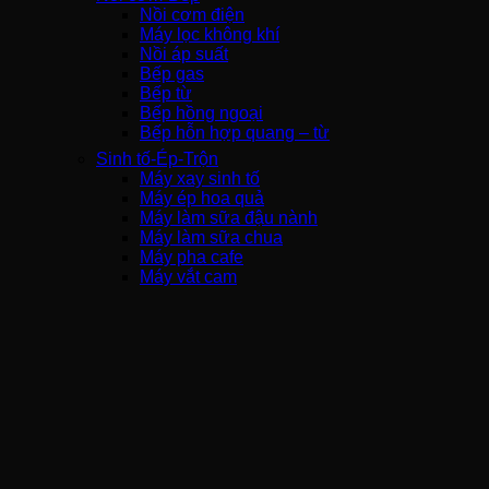
Nồi cơm điện
Máy lọc không khí
Nồi áp suất
Bếp gas
Bếp từ
Bếp hồng ngoại
Bếp hỗn hợp quang – từ
Sinh tố-Ép-Trộn
Máy xay sinh tố
Máy ép hoa quả
Máy làm sữa đậu nành
Máy làm sữa chua
Máy pha cafe
Máy vắt cam