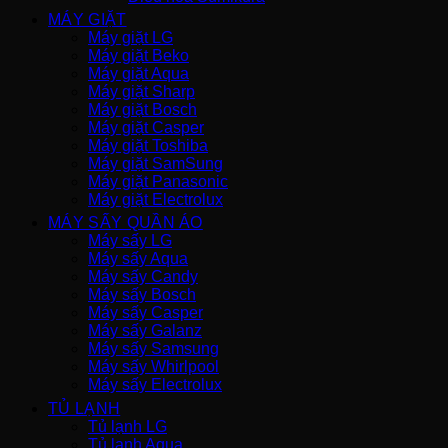
MÁY GIẶT
Máy giặt LG
Máy giặt Beko
Máy giặt Aqua
Máy giặt Sharp
Máy giặt Bosch
Máy giặt Casper
Máy giặt Toshiba
Máy giặt SamSung
Máy giặt Panasonic
Máy giặt Electrolux
MÁY SẤY QUẦN ÁO
Máy sấy LG
Máy sấy Aqua
Máy sấy Candy
Máy sấy Bosch
Máy sấy Casper
Máy sấy Galanz
Máy sấy Samsung
Máy sấy Whirlpool
Máy sấy Electrolux
TỦ LẠNH
Tủ lạnh LG
Tủ lạnh Aqua