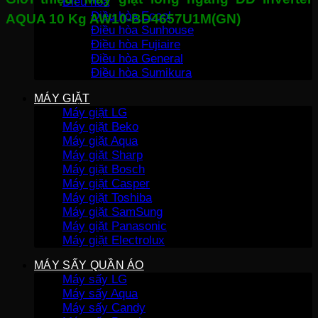
lượng
Điều hòa
Điều hòa Ecool
AQUA 10 Kg AW10-BD4657U1M(GN)
Điều hòa Sunhouse
Điều hòa Fujiaire
Điều hòa General
Điều hòa Sumikura
MÁY GIẶT
Máy giặt LG
Máy giặt Beko
Máy giặt Aqua
Máy giặt Sharp
Máy giặt Bosch
Máy giặt Casper
Máy giặt Toshiba
Máy giặt SamSung
Máy giặt Panasonic
Máy giặt Electrolux
MÁY SẤY QUẦN ÁO
Máy sấy LG
Máy sấy Aqua
Máy sấy Candy