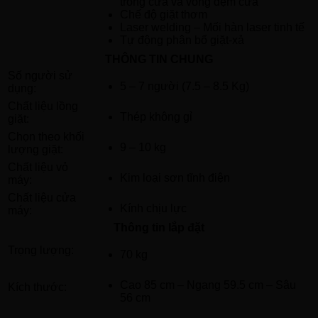
trong cửa và vòng đệm cửa
Chế độ giặt thơm
Laser welding – Mối hàn laser tinh tế
Tự động phân bổ giặt-xả
THÔNG TIN CHUNG
Số người sử
5 – 7 người (7.5 – 8.5 Kg)
dụng:
Chất liệu lồng
Thép không gỉ
giặt:
Chọn theo khối
9 – 10 kg
lượng giặt:
Chất liệu vỏ
Kim loại sơn tĩnh điện
máy:
Chất liệu cửa
Kính chịu lực
máy:
Thông tin lắp đặt
Trọng lượng:
70 kg
Cao 85 cm – Ngang 59.5 cm – Sâu
Kích thước:
56 cm