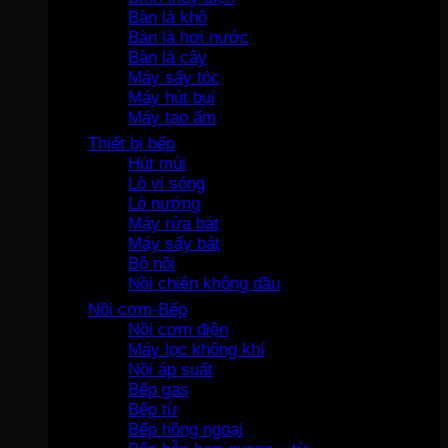
Bàn là khô
Bàn là hơi nước
Bàn là cây
Máy sấy tóc
Máy hút bụi
Máy tạo ẩm
Thiết bị bếp
Hút mùi
Lò vi sóng
Lò nướng
Máy rửa bát
Máy sấy bát
Bộ nồi
Nồi chiên không dầu
Nồi cơm-Bếp
Nồi cơm điện
Máy lọc không khí
Nồi áp suất
Bếp gas
Bếp từ
Bếp hồng ngoại