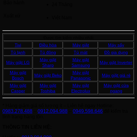
Bảo hành
24 Tháng
Xuất xứ
Việt Nam
Được tìm kiếm nhiều nhất
Tivi
Điều hòa
Máy giặt
Máy sấy
Tủ lạnh
Tủ đông
Tủ mát
Đồ gia dụng
Máy giặt
Máy giặt
Máy giặt LG
Máy giặt Inverter
Sharp
Samsung
Máy giặt
Máy giặt
Máy giặt Beko
Máy giặt giá rẻ
Bosch
Panasonic
Máy giặt
Máy giặt
Máy giặt
Máy giặt cửa
Casper
Toshiba
Electrolux
ngang
* Hàng giảm giá số lượng ít – Liên hệ ngay Hotline:
0983.278.488
–
0912.094.988
–
0949.598.646
để kiểm tra
tình trạng hàng tồn.
THÔNG TIN LIÊN HỆ: