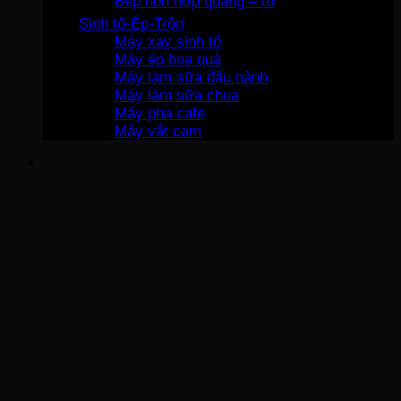
Bếp hỗn hợp quang – từ
Sinh tố-Ép-Trộn
Máy xay sinh tố
Máy ép hoa quả
Máy làm sữa đậu nành
Máy làm sữa chua
Máy pha cafe
Máy vắt cam