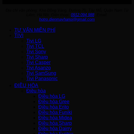
Địa chỉ văn phòng: Kho Đồng Vàng, Đường 70, Tây Mỗ, Quận Nam Từ
Liêm, Hà Nội. Điện thoại:
0912.094.988
. Email:
hotro.dienmayhanoi@gmail.com
TƯ VẤN MIỄN PHÍ
TIVI
Tivi LG
Tivi TCL
Tivi Sony
Tivi Sharp
Tivi Casper
Tivi Asanzo
Tivi SamSung
Tivi Panasonic
ĐIỀU HÒA
Điều hòa
Điều hòa LG
Điều hòa Gree
Điều hòa Erito
Điều hòa Funiki
Điều hòa Midea
Điều hòa Sharp
Điều hòa Dairry
Điều hòa Fujitsu