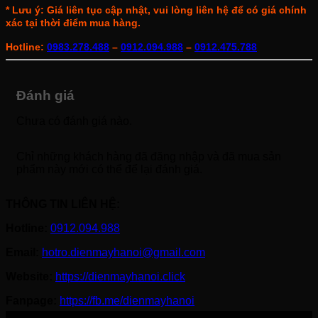
* Lưu ý: Giá liên tục cập nhật, vui lòng liên hệ để có giá chính
xác tại thời điểm mua hàng.
Hotline:
0983.278.488
–
0912.094.988
–
0912.475.788
Đánh giá
Chưa có đánh giá nào.
Chỉ những khách hàng đã đăng nhập và đã mua sản
phẩm này mới có thể để lại đánh giá.
THÔNG TIN LIÊN HỆ:
Hotline:
0912.094.988
Email:
hotro.dienmayhanoi@gmail.com
Website:
https://dienmayhanoi.click
Fanpage:
https://fb.me/dienmayhanoi