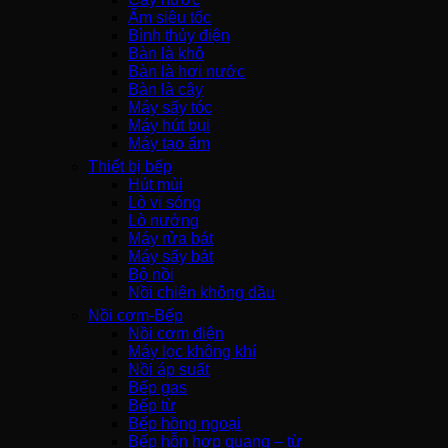
Ấm siêu tốc
Bình thủy điện
Bàn là khô
Bàn là hơi nước
Bàn là cây
Máy sấy tóc
Máy hút bụi
Máy tạo ẩm
Thiết bị bếp
Hút mùi
Lò vi sóng
Lò nướng
Máy rửa bát
Máy sấy bát
Bộ nồi
Nồi chiên không dầu
Nồi cơm-Bếp
Nồi cơm điện
Máy lọc không khí
Nồi áp suất
Bếp gas
Bếp từ
Bếp hồng ngoại
Bếp hỗn hợp quang – từ