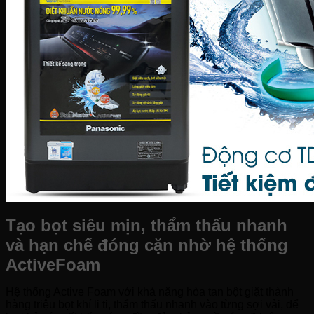
Tạo bọt siêu mịn, thẩm thấu nhanh
và hạn chế đóng cặn nhờ hệ thống
ActiveFoam
Hệ thống Active Foam với khả năng hòa tan bột giặt thành
hàng triệu bọt khí li ti, thẩm thấu nhanh vào từng sợi vải, để