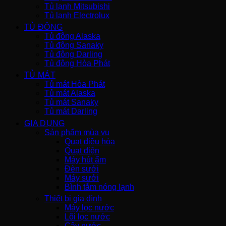
Tủ lạnh Mitsubishi
Tủ lạnh Electrolux
TỦ ĐÔNG
Tủ đông Alaska
Tủ đông Sanaky
Tủ đông Darling
Tủ đông Hòa Phát
TỦ MÁT
Tủ mát Hòa Phát
Tủ mát Alaska
Tủ mát Sanaky
Tủ mát Darling
GIA DỤNG
Sản phẩm mùa vụ
Quạt điều hòa
Quạt điện
Máy hút ẩm
Đèn sưởi
Máy sưởi
Bình tắm nóng lạnh
Thiết bị gia đình
Máy lọc nước
Lõi lọc nước
Cây nước