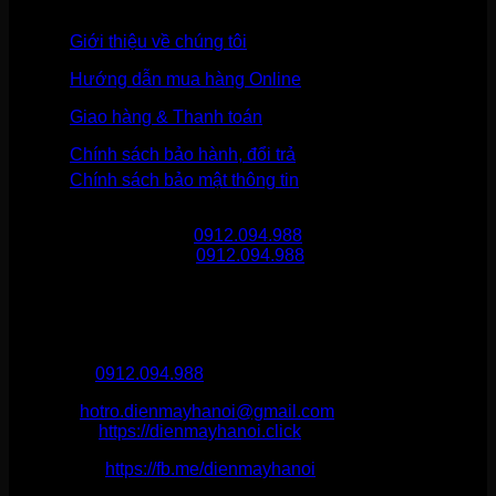
Giới thiệu về chúng tôi
Hướng dẫn mua hàng Online
Giao hàng & Thanh toán
Chính sách bảo hành, đổi trả
Chính sách bảo mật thông tin
Gọi mua hàng
0912.094.988
Gọi khiếu nại
0912.094.988
THÔNG TIN LIÊN HỆ
Điện Máy Hà Nội
Hotline :
0912.094.988
Email:
hotro.dienmayhanoi@gmail.com
Website:
https://dienmayhanoi.click
Fanpage:
https://fb.me/dienmayhanoi