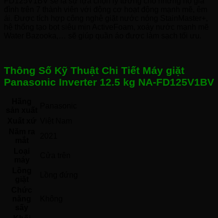
FD125V1BV sẽ là sự lựa chọn lý tưởng cho những hộ gia
đình trên 7 thành viên với động cơ hoạt động mạnh mẽ, êm
ái. Được tích hợp công nghệ giặt nước nóng StainMaster+,
hệ thống tạo bọt siêu mịn ActiveFoam, xoáy nước mạnh mẽ
Water Bazooka,… sẽ giúp quần áo được làm sạch tối ưu.
Thông Số Kỹ Thuật Chi Tiết Máy giặt
Panasonic Inverter 12.5 kg NA-FD125V1BV
Hãng
Panasonic 
sản xuất
Xuất xứ
Việt Nam 
Năm ra
2021 
mắt
Loại
Cửa trên 
máy
Lồng
Lồng đứng 
giặt
Chức
năng
Không 
sấy