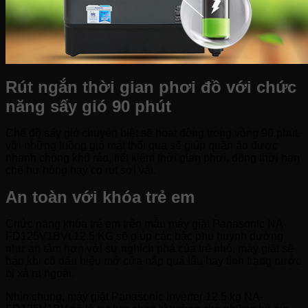
Rút ngắn thời gian phơi đồ với chức
năng sấy gió 90 phút
Chế độ sấy gió chuyên biệt sẽ hoạt động trong vòng 90 phút,
với những luồng gió mát thổi qua sẽ giúp quần áo được
nhanh chóng khô ráo, tiết kiệm thời gian phơi, đồng thời hạn
chế hư hỏng hay co rút sợi vải.
An toàn với khóa trẻ em
Chức năng khóa trẻ em trên mẫu máy giặt Panasonic NA-
FD125V1BVt 12.5 KG sẽ giúp các bậc phụ huynh dường
như an tâm hơn với sự nghịch phá của trẻ nhỏ, máy giặt sẽ
báo khi có dấu hiệu mở cửa nắp quá lâu hay tình trạng nước
bị xả ra ngoài.
Nhìn chung, máy giặt Panasonic Inverter 12.5 kg NA-