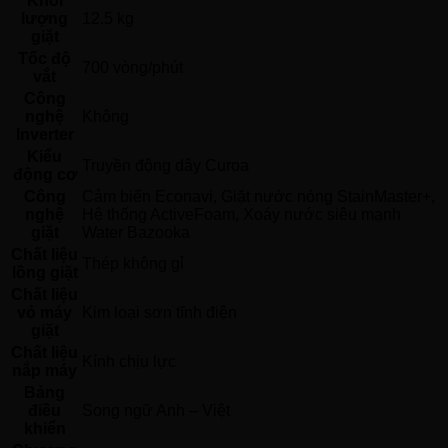
Khối
lượng
12.5 kg
giặt
Tốc độ
700 vòng/phút
vắt
Công
nghệ
Không 
Inverter
Kiểu
Truyền động dây Curoa 
động cơ
Công
Cảm biến Econavi, Giặt nước nóng StainMaster+, 
nghệ
Hệ thống ActiveFoam, Xoáy nước siêu mạnh 
giặt
Water Bazooka 
Chất liệu
Thép không gỉ 
lồng giặt
Chất liệu
vỏ máy
Kim loại sơn tĩnh điện 
giặt
Chất liệu
Kính chịu lực 
nắp máy
Bảng
điều
Song ngữ Anh – Việt 
khiển