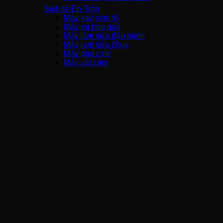
Sinh tố-Ép-Trộn
Máy xay sinh tố
Máy ép hoa quả
Máy làm sữa đậu nành
Máy làm sữa chua
Máy pha cafe
Máy vắt cam