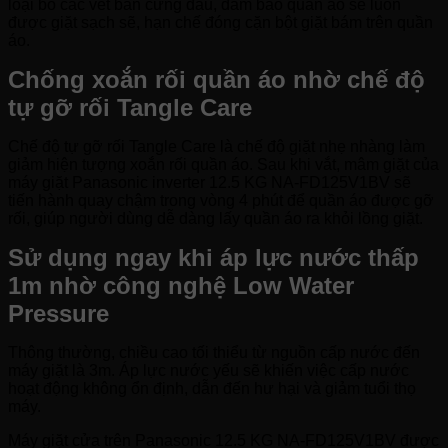
loại bỏ các vết bẩn cứng đầu, đảm bảo quần áo sẽ luôn
được giặt sạch sẽ, hạn chế đóng cặn bột giặt bám trên quần
áo.
Chống xoắn rối quần áo nhờ chế độ
tự gỡ rối Tangle Care
Chế độ tự gỡ rối Tangle Care là chế độ giặt nhẹ nhàng làm
giảm hiện tượng xoắn rối quần áo. Sau khi vắt, mâm giặt của
máy giặt Panasonic inverter 12.5 KG NA-FD125V1BV sẽ
tiến hành quay chậm trong vòng 4 phút để quần áo được gỡ
rối, giúp người dùng dễ dàng lấy quần áo ra khỏi lồng giặt.
Sử dụng ngay khi áp lực nước thấp
1m nhờ công nghệ Low Water
Pressure
Thông thường, chiều cao tối thiểu từ nguồn cấp nước đến
máy giặt là 3m. Áp lực nước yếu sẽ khiến việc cấp nước
hoạt động không ổn định, dẫn đến hư hại và giảm tuổi thọ
máy.
Máy giặt cửa trên Panasonic 12.5 KG NA-FD125V1BV được