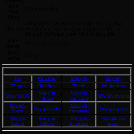
Chương
trình
11 chương trình
hoạt
động
Công nghệ Low Water Pressure, Hẹn giờ giặt, 
Tiện ích
Khóa trẻ em, Tự khởi động lại khi có điện, Tự 
động gỡ rối Tangle Care, Vệ sinh lồng giặt 
Kích
1111 x 635 x 715 mm
thước
Khối
51 Kg
lượng
Được tìm kiếm nhiều nhất
Tivi
Điều hòa
Máy giặt
Máy sấy
Tủ lạnh
Tủ đông
Tủ mát
Đồ gia dụng
Máy giặt
Máy giặt
Máy giặt LG
Máy giặt Inverter
Sharp
Samsung
Máy giặt
Máy giặt
Máy giặt Beko
Máy giặt giá rẻ
Bosch
Panasonic
Máy giặt
Máy giặt
Máy giặt
Máy giặt cửa
Casper
Toshiba
Electrolux
ngang