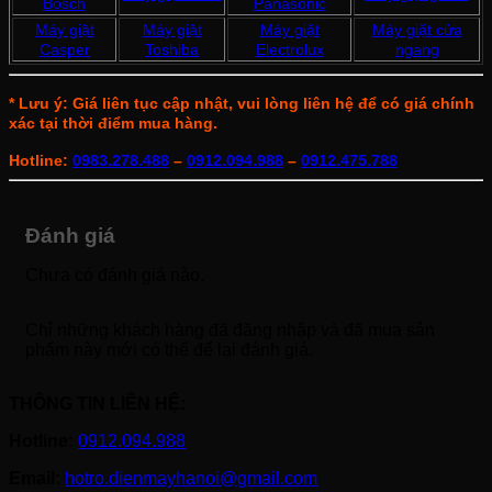
Bosch
Panasonic
Máy giặt
Máy giặt
Máy giặt
Máy giặt cửa
Casper
Toshiba
Electrolux
ngang
* Lưu ý: Giá liên tục cập nhật, vui lòng liên hệ để có giá chính
xác tại thời điểm mua hàng.
Hotline:
0983.278.488
–
0912.094.988
–
0912.475.788
Đánh giá
Chưa có đánh giá nào.
Chỉ những khách hàng đã đăng nhập và đã mua sản
phẩm này mới có thể để lại đánh giá.
THÔNG TIN LIÊN HỆ:
Hotline:
0912.094.988
Email:
hotro.dienmayhanoi@gmail.com