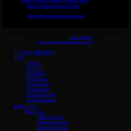
Email:
hotro.dienmayhanoi@gmail.com
Website:
https://dienmayhanoi.click
Fanpage:
https://fb.me/dienmayhanoi
Địa chỉ văn phòng: Kho Đồng Vàng, Đường 70, Tây Mỗ, Quận Nam Từ
Liêm, Hà Nội. Điện thoại:
0912.094.988
. Email:
hotro.dienmayhanoi@gmail.com
TƯ VẤN MIỄN PHÍ
TIVI
Tivi LG
Tivi TCL
Tivi Sony
Tivi Sharp
Tivi Casper
Tivi Asanzo
Tivi SamSung
Tivi Panasonic
ĐIỀU HÒA
Điều hòa
Điều hòa LG
Điều hòa Gree
Điều hòa Erito