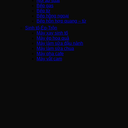
Nồi áp suất
Bếp gas
Bếp từ
Bếp hồng ngoại
Bếp hỗn hợp quang – từ
Sinh tố-Ép-Trộn
Máy xay sinh tố
Máy ép hoa quả
Máy làm sữa đậu nành
Máy làm sữa chua
Máy pha cafe
Máy vắt cam