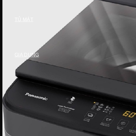
Tủ đông Darling
Tủ đông Hòa Phát
TỦ MÁT
Tủ mát Hòa Phát
Tủ mát Alaska
Tủ mát Sanaky
Tủ mát Darling
GIA DỤNG
Sản phẩm mùa vụ
Quạt điều hòa
Quạt điện
Máy hút ẩm
Đèn sưởi
Máy sưởi
Bình tắm nóng lạnh
Thiết bị gia đình
Máy lọc nước
Lõi lọc nước
Cây nước
Ấm siêu tốc
Bình thủy điện