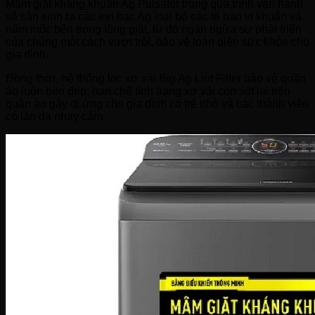
Mâm giặt kháng khuẩn Ag Pulsator trong quá trình vận hành
sẽ sản sinh ra các ion bạc Ag loại bỏ các tế bào vi khuẩn và
nấm mốc bên trong lồng giặt, từ đó ngăn ngừa sự phát triển
của chúng một cách vượt trội, bảo vệ toàn diện sức khỏe cho
gia đình.
Đồng thời, hệ thống lọc xơ vải Big Ag Lint Filter bảo vệ quần
áo luôn bền đẹp, hạn chế tình trạng xơ vải còn sót lại trên
quần áo gây dị ứng cho gia đình có trẻ nhỏ và các thành viên
có làn da nhạy cảm.