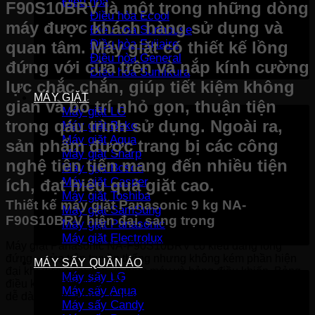
Điều hòa
F90S10BRV là một trong những dòng
Điều hòa Ecool
máy được khách hàng sử dụng và
Điều hòa Sunhouse
Điều hòa Fujiaire
quan tâm. Máy giặt có thiết kế lồng
Điều hòa General
đứng với cửa trên và nắp kính cường
Điều hòa Sumikura
lực chắc chắn, giúp tiết kiệm không
MÁY GIẶT
gian và bố trí nhỏ gọn, thuận tiện
Máy giặt LG
trong qáu trình sử dụng. Ngoài ra,
Máy giặt Beko
Máy giặt Aqua
sản phẩm được trang bị các công
Máy giặt Sharp
nghệ tiên tiến mang đến nhiều tiện
Máy giặt Bosch
Máy giặt Casper
ích, đạt hiệu quả giặt cao.
Máy giặt Toshiba
Thiết kế máy giặt Panasonic 9 kg NA-
Máy giặt SamSung
F90S10BRV hiện đại, sang trọng
Máy giặt Panasonic
Máy giặt Electrolux
Máy giặt Panasonic NA-F90S10BRV có kiểu dáng lồng
đứng – cửa trên truyền thống nhưng không kém phần hiện
MÁY SẤY QUẦN ÁO
đại khi được cải tiến về nắm máy và bảng điều khiến. Bảng
Máy sấy LG
điều khiển lớn được đặt ở trung tâm, giúp người dùng có thể
Máy sấy Aqua
dễ dàng thực hiện các thao tác sử dụng máy.
Máy sấy Candy