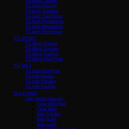
Tủ lạnh Casper
Tủ lạnh Hitachi
Tủ lạnh Toshiba
Tủ lạnh SamSung
Tủ lạnh Panasonic
Tủ lạnh Mitsubishi
Tủ lạnh Electrolux
TỦ ĐÔNG
Tủ đông Alaska
Tủ đông Sanaky
Tủ đông Darling
Tủ đông Hòa Phát
TỦ MÁT
Tủ mát Hòa Phát
Tủ mát Alaska
Tủ mát Sanaky
Tủ mát Darling
GIA DỤNG
Sản phẩm mùa vụ
Quạt điều hòa
Quạt điện
Máy hút ẩm
Đèn sưởi
Máy sưởi