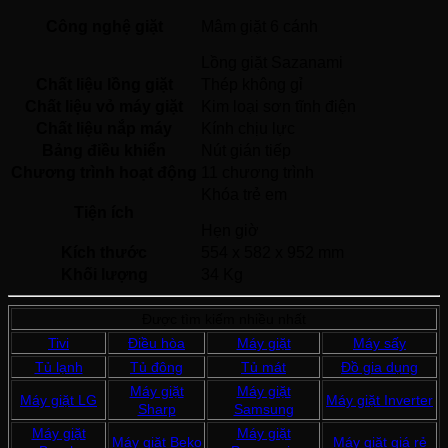
Công nghệ giặt
Mâm giặt 6 cánh
Lồng giặt Sazanami 
Chất liệu lồng giặt
Thép không gỉ 
Chất liệu vỏ máy giặt
Kim loại sơn tĩnh điện 
Chất liệu nắp máy
Kính chịu lực 
Bảng điều khiển
Nút gián tiếp 
Chương trình hoạt động
11 chương trình
Khóa trẻ em
Tiện ích
Hẹn giờ 
Kích thước
554 x 582 x 952 mm
Khối lượng
34 Kg
Được tìm kiếm nhiều nhất
Tivi
Điều hòa
Máy giặt
Máy sấy
Tủ lạnh
Tủ đông
Tủ mát
Đồ gia dụng
Máy giặt
Máy giặt
Máy giặt LG
Máy giặt Inverter
Sharp
Samsung
Máy giặt
Máy giặt
Máy giặt Beko
Máy giặt giá rẻ