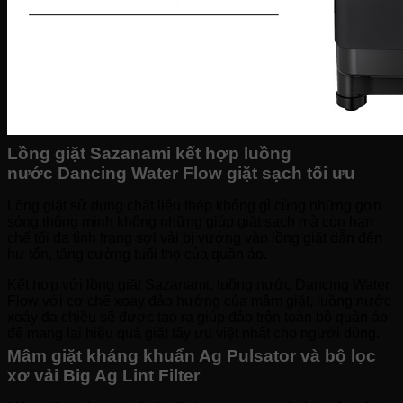
Lồng giặt Sazanami kết hợp luồng
nước Dancing Water Flow giặt sạch tối ưu
Lồng giặt sử dụng chất liệu thép không gỉ cùng những gợn
sóng thông minh không những giúp giặt sạch mà còn hạn
chế tối đa tình trạng sợi vải bị vướng vào lồng giặt dẫn đến
hư tổn, tăng cường tuổi thọ của quần áo.
Kết hợp với lồng giặt Sazanami, luồng nước Dancing Water
Flow với cơ chế xoay đảo hướng của mâm giặt, luồng nước
xoáy đa chiều sẽ được tạo ra giúp đảo trộn toàn bộ quần áo
để mang lại hiệu quả giặt tẩy ưu việt nhất cho người dùng.
Mâm giặt kháng khuẩn Ag Pulsator và bộ lọc
xơ vải Big Ag Lint Filter