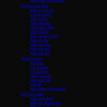
Bình tắm nóng lạnh
Thiết bị gia đình
Máy lọc nước
Lõi lọc nước
Cây nước
Ấm siêu tốc
Bình thủy điện
Bàn là khô
Bàn là hơi nước
Bàn là cây
Máy sấy tóc
Máy hút bụi
Máy tạo ẩm
Thiết bị bếp
Hút mùi
Lò vi sóng
Lò nướng
Máy rửa bát
Máy sấy bát
Bộ nồi
Nồi chiên không dầu
Nồi cơm-Bếp
Nồi cơm điện
Máy lọc không khí