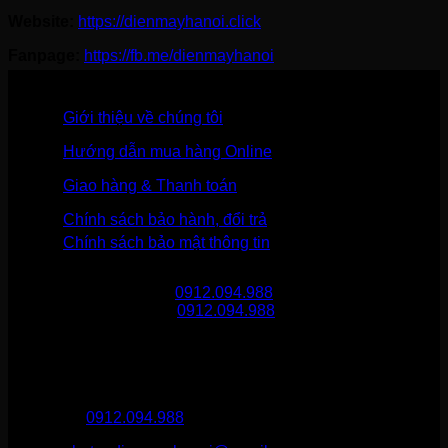
Website:
https://dienmayhanoi.click
Fanpage:
https://fb.me/dienmayhanoi
Giới thiệu về chúng tôi
Hướng dẫn mua hàng Online
Giao hàng & Thanh toán
Chính sách bảo hành, đổi trả
Chính sách bảo mật thông tin
Gọi mua hàng
0912.094.988
Gọi khiếu nại
0912.094.988
THÔNG TIN LIÊN HỆ
Điện Máy Hà Nội
Hotline :
0912.094.988