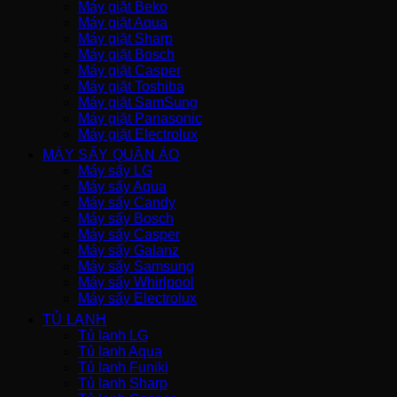
Máy giặt Beko
Máy giặt Aqua
Máy giặt Sharp
Máy giặt Bosch
Máy giặt Casper
Máy giặt Toshiba
Máy giặt SamSung
Máy giặt Panasonic
Máy giặt Electrolux
MÁY SẤY QUẦN ÁO
Máy sấy LG
Máy sấy Aqua
Máy sấy Candy
Máy sấy Bosch
Máy sấy Casper
Máy sấy Galanz
Máy sấy Samsung
Máy sấy Whirlpool
Máy sấy Electrolux
TỦ LẠNH
Tủ lạnh LG
Tủ lạnh Aqua
Tủ lạnh Funiki
Tủ lạnh Sharp