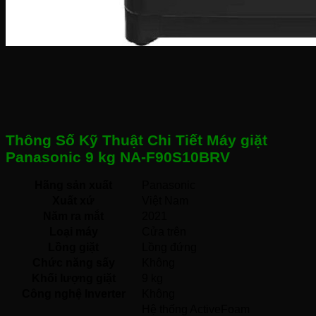
Thông Số Kỹ Thuật Chi Tiết Máy giặt
Panasonic 9 kg NA-F90S10BRV
Hãng sản xuất
Panasonic 
Xuất xứ
Việt Nam 
Năm ra mắt
2021 
Loại máy
Cửa trên 
Lồng giặt
Lồng đứng 
Chức năng sấy
Không 
Khối lượng giặt
9 kg
Công nghệ Inverter
Không 
Hệ thống ActiveFoam