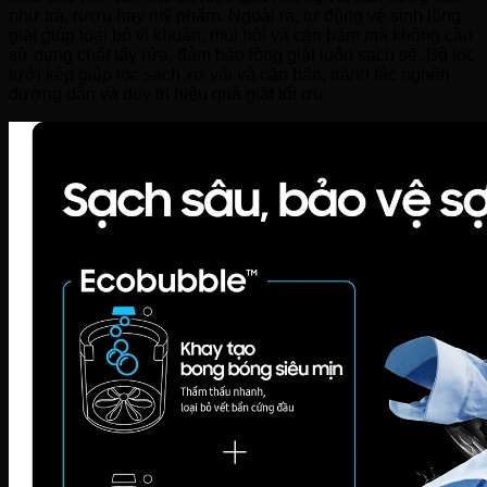
như trà, rượu hay mỹ phẩm. Ngoài ra, tự động vệ sinh lồng
giặt giúp loại bỏ vi khuẩn, mùi hôi và cặn bám mà không cần
sử dụng chất tẩy rửa, đảm bảo lồng giặt luôn sạch sẽ. Bộ lọc
lưới kép giúp lọc sạch xơ vải và cặn bẩn, tránh tắc nghẽn
đường dẫn và duy trì hiệu quả giặt tối ưu.