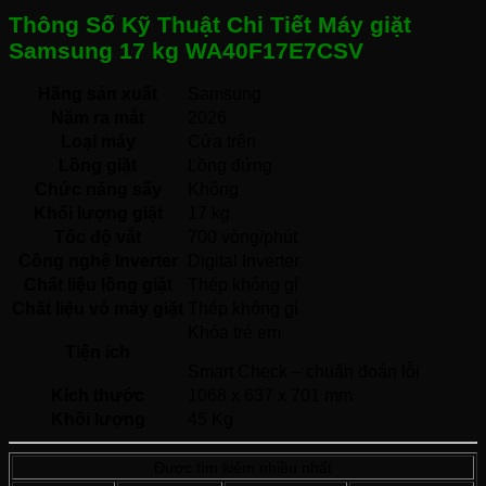
Thông Số Kỹ Thuật Chi Tiết Máy giặt
Samsung 17 kg WA40F17E7CSV
Hãng sản xuất
Samsung 
Năm ra mắt
2026 
Loại máy
Cửa trên 
Lồng giặt
Lồng đứng 
Chức năng sấy
Không 
Khối lượng giặt
17 kg
Tốc độ vắt
700 vòng/phút
Công nghệ Inverter
Digital Inverter 
Chất liệu lồng giặt
Thép không gỉ 
Chất liệu vỏ máy giặt
Thép không gỉ 
Khóa trẻ em
Tiện ích
Smart Check – chuẩn đoán lỗi 
Kích thước
1068 x 637 x 701 mm
Khối lượng
45 Kg
Được tìm kiếm nhiều nhất