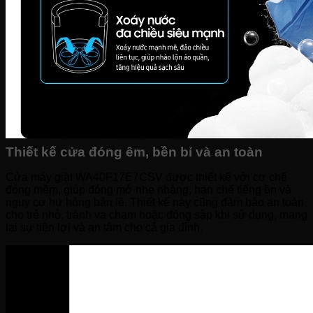
Thiết kế cửa đóng êm, bền bỉ và an toàn
Cửa máy giặt WA40F17E7CSV được thiết kế với cơ chế
đóng mềm, giúp đóng mở nhẹ nhàng, hạn chế tiếng ồn và
nguy cơ hư hỏng bản lề. Thiết kế này cũng đảm bảo an toàn
cho trẻ nhỏ, tránh va chạm hoặc đóng sập khi sử dụng, mang
lại sự tiện lợi và an tâm cho cả gia đình.