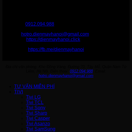
THÔNG TIN LIÊN HỆ
Điện Máy Hà Nội
Hotline :
0912.094.988
Email:
hotro.dienmayhanoi@gmail.com
Website:
https://dienmayhanoi.click
Fanpage:
https://fb.me/dienmayhanoi
Địa chỉ văn phòng: Kho Đồng Vàng, Đường 70, Tây Mỗ, Quận Nam Từ
Liêm, Hà Nội. Điện thoại:
0912.094.988
. Email:
hotro.dienmayhanoi@gmail.com
TƯ VẤN MIỄN PHÍ
TIVI
Tivi LG
Tivi TCL
Tivi Sony
Tivi Sharp
Tivi Casper
Tivi Asanzo
Tivi SamSung