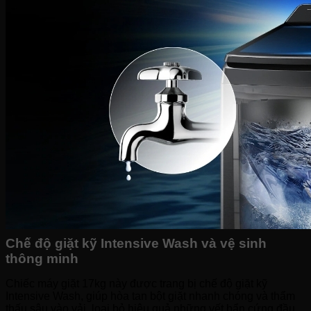
Bếp hỗn hợp quang – từ
Sinh tố-Ép-Trộn
Máy xay sinh tố
Máy ép hoa quả
Máy làm sữa đậu nành
Máy làm sữa chua
Máy pha cafe
Máy vắt cam
Chế độ giặt kỹ Intensive Wash và vệ sinh
thông minh
Chiếc máy giặt 17kg này được trang bị chế độ giặt kỹ
Intensive Wash, giúp hòa tan bột giặt nhanh chóng và thẩm
thấu sâu vào vải, loại bỏ hiệu quả những vết bẩn cứng đầu