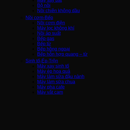
Máy sấy bát
Bộ nồi
Nồi chiên không dầu
Nồi cơm-Bếp
Nồi cơm điện
Máy lọc không khí
Nồi áp suất
Bếp gas
Bếp từ
Bếp hồng ngoại
Bếp hỗn hợp quang – từ
Sinh tố-Ép-Trộn
Máy xay sinh tố
Máy ép hoa quả
Máy làm sữa đậu nành
Máy làm sữa chua
Máy pha cafe
Máy vắt cam