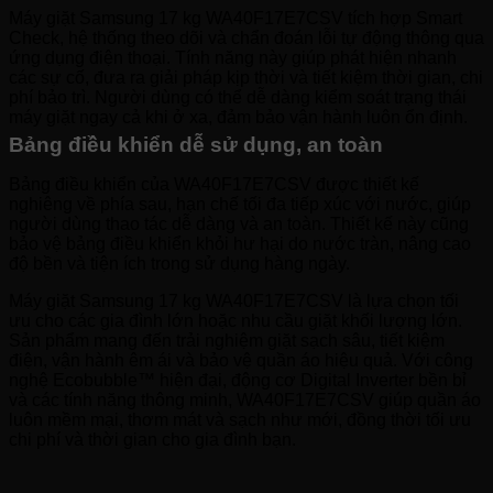
Máy giặt Samsung 17 kg WA40F17E7CSV tích hợp Smart
Check, hệ thống theo dõi và chẩn đoán lỗi tự động thông qua
ứng dụng điện thoại. Tính năng này giúp phát hiện nhanh
các sự cố, đưa ra giải pháp kịp thời và tiết kiệm thời gian, chi
phí bảo trì. Người dùng có thể dễ dàng kiểm soát trạng thái
máy giặt ngay cả khi ở xa, đảm bảo vận hành luôn ổn định.
Bảng điều khiển dễ sử dụng, an toàn
Bảng điều khiển của WA40F17E7CSV được thiết kế
nghiêng về phía sau, hạn chế tối đa tiếp xúc với nước, giúp
người dùng thao tác dễ dàng và an toàn. Thiết kế này cũng
bảo vệ bảng điều khiển khỏi hư hại do nước tràn, nâng cao
độ bền và tiện ích trong sử dụng hàng ngày.
Máy giặt Samsung 17 kg WA40F17E7CSV là lựa chọn tối
ưu cho các gia đình lớn hoặc nhu cầu giặt khối lượng lớn.
Sản phẩm mang đến trải nghiệm giặt sạch sâu, tiết kiệm
điện, vận hành êm ái và bảo vệ quần áo hiệu quả. Với công
nghệ Ecobubble™ hiện đại, động cơ Digital Inverter bền bỉ
và các tính năng thông minh, WA40F17E7CSV giúp quần áo
luôn mềm mại, thơm mát và sạch như mới, đồng thời tối ưu
chi phí và thời gian cho gia đình bạn.