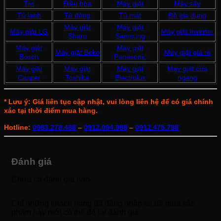
Tivi
Điều hòa
Máy giặt
Máy sấy
Tủ lạnh
Tủ đông
Tủ mát
Đồ gia dụng
Máy giặt
Máy giặt
Máy giặt LG
Máy giặt Inverter
Sharp
Samsung
Máy giặt
Máy giặt
Máy giặt Beko
Máy giặt giá rẻ
Bosch
Panasonic
Máy giặt
Máy giặt
Máy giặt
Máy giặt cửa
Casper
Toshiba
Electrolux
ngang
* Lưu ý: Giá liên tục cập nhật, vui lòng liên hệ để có giá chính
xác tại thời điểm mua hàng.
Hotline:
0983.278.488
–
0912.094.988
–
0912.475.788
Đánh giá
Chưa có đánh giá nào.
Chỉ những khách hàng đã đăng nhập và đã mua sản
phẩm này mới có thể để lại đánh giá.