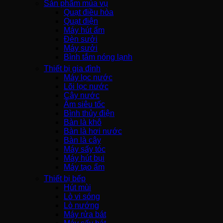
Sản phẩm mùa vụ
Quạt điều hòa
Quạt điện
Máy hút ẩm
Đèn sưởi
Máy sưởi
Bình tắm nóng lạnh
Thiết bị gia đình
Máy lọc nước
Lõi lọc nước
Cây nước
Ấm siêu tốc
Bình thủy điện
Bàn là khô
Bàn là hơi nước
Bàn là cây
Máy sấy tóc
Máy hút bụi
Máy tạo ẩm
Thiết bị bếp
Hút mùi
Lò vi sóng
Lò nướng
Máy rửa bát