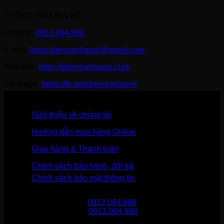
THÔNG TIN LIÊN HỆ:
Hotline:
0912.094.988
Email:
hotro.dienmayhanoi@gmail.com
Website:
https://dienmayhanoi.click
Fanpage:
https://fb.me/dienmayhanoi
Giới thiệu về chúng tôi
Hướng dẫn mua hàng Online
Giao hàng & Thanh toán
Chính sách bảo hành, đổi trả
Chính sách bảo mật thông tin
Gọi mua hàng
0912.094.988
Gọi khiếu nại
0912.094.988