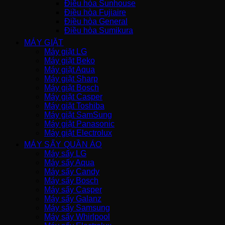
Điều hòa Sunhouse
Điều hòa Fujiaire
Điều hòa General
Điều hòa Sumikura
MÁY GIẶT
Máy giặt LG
Máy giặt Beko
Máy giặt Aqua
Máy giặt Sharp
Máy giặt Bosch
Máy giặt Casper
Máy giặt Toshiba
Máy giặt SamSung
Máy giặt Panasonic
Máy giặt Electrolux
MÁY SẤY QUẦN ÁO
Máy sấy LG
Máy sấy Aqua
Máy sấy Candy
Máy sấy Bosch
Máy sấy Casper
Máy sấy Galanz
Máy sấy Samsung
Máy sấy Whirlpool