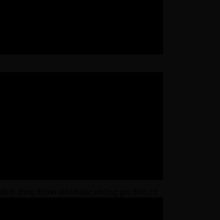
 đình đông thành viên hoặc những gia đình có
ới từng loại vải và nhu cầu làm sạch.