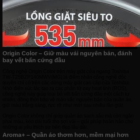
Bếp hỗn hợp quang – từ
Sinh tố-Ép-Trộn
Máy xay sinh tố
Máy ép hoa quả
Máy làm sữa đậu nành
Máy làm sữa chua
Máy pha cafe
Máy vắt cam
Origin Color – Giữ màu vải nguyên bản, đánh
bay vết bẩn cứng đầu
Công nghệ Origin Color trên máy giặt cửa ngang Toshiba
TW-T25BZP140MWV(MG) là điểm nhấn công nghệ độc
quyền chỉ có trên các dòng máy giặt cao cấp của Toshiba.
Nhờ điện xúc tác tạo ra các phân tử oxy hoạt tính (ROS),
công nghệ này giúp loại bỏ vết bẩn cứng đầu một cách tự
nhiên, đồng thời bảo vệ màu sắc nguyên bản của quần áo,
giữ màu trắng sáng, rực rỡ như mới sau nhiều lần giặt.
Origin Color không chỉ giúp quần áo sạch sâu mà còn ngăn
phai màu, kéo dài tuổi thọ sợi vải – giải pháp hoàn hảo cho
những ai yêu thích sự bền đẹp lâu dài.
Aroma+ – Quần áo thơm hơn, mềm mại hơn