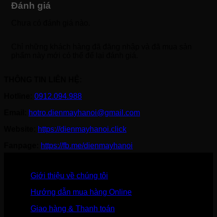
Đánh giá
Chưa có đánh giá nào.
Chỉ những khách hàng đã đăng nhập và đã mua sản
phẩm này mới có thể để lại đánh giá.
THÔNG TIN LIÊN HỆ:
Hotline:
0912.094.988
Email:
hotro.dienmayhanoi@gmail.com
Website:
https://dienmayhanoi.click
Fanpage:
https://fb.me/dienmayhanoi
Giới thiệu về chúng tôi
Hướng dẫn mua hàng Online
Giao hàng & Thanh toán