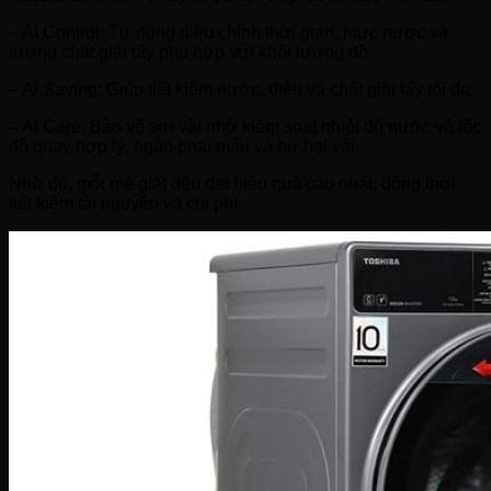
– AI Control: Tự động điều chỉnh thời gian, mực nước và
lượng chất giặt tẩy phù hợp với khối lượng đồ.
– AI Saving: Giúp tiết kiệm nước, điện và chất giặt tẩy tối đa.
– AI Care: Bảo vệ sợi vải nhờ kiểm soát nhiệt độ nước và tốc
độ quay hợp lý, ngăn phai màu và hư hại vải.
Nhờ đó, mỗi mẻ giặt đều đạt hiệu quả cao nhất, đồng thời
tiết kiệm tài nguyên và chi phí.