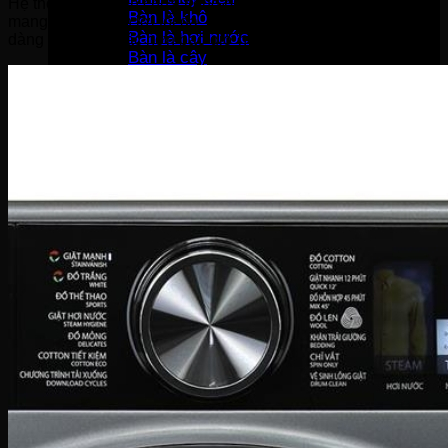
Hệ thống hai ngăn chứa riêng biệt cho nước giặt và nước xả
Bàn là khô
mang đến sự tiện lợi tối đa, giúp việc giặt giũ trở nên dễ
Bàn là hơi nước
dàng và chuẩn xác hơn bao giờ hết.
Bàn là cây
Máy sấy tóc
Máy hút bụi
Máy tạo ẩm
Thiết bị bếp
Hút mùi
Lò vi sóng
Lò nướng
Máy rửa bát
Máy sấy bát
Bộ nồi
Nồi chiên không dầu
Nồi cơm-Bếp
Nồi cơm điện
Máy lọc không khí
Nồi áp suất
Bếp gas
Bếp từ
Bếp hồng ngoại