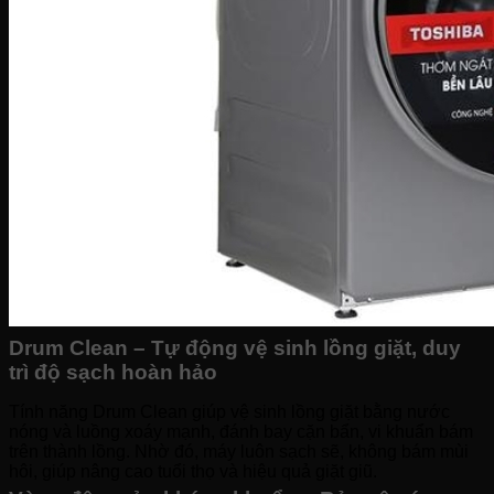
Drum Clean – Tự động vệ sinh lồng giặt, duy
trì độ sạch hoàn hảo
Tính năng Drum Clean giúp vệ sinh lồng giặt bằng nước
nóng và luồng xoáy mạnh, đánh bay cặn bẩn, vi khuẩn bám
trên thành lồng. Nhờ đó, máy luôn sạch sẽ, không bám mùi
hôi, giúp nâng cao tuổi thọ và hiệu quả giặt giũ.