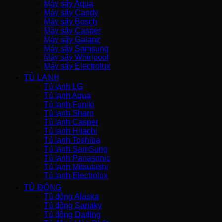
Máy sấy Aqua
Máy sấy Candy
Máy sấy Bosch
Máy sấy Casper
Máy sấy Galanz
Máy sấy Samsung
Máy sấy Whirlpool
Máy sấy Electrolux
TỦ LẠNH
Tủ lạnh LG
Tủ lạnh Aqua
Tủ lạnh Funiki
Tủ lạnh Sharp
Tủ lạnh Casper
Tủ lạnh Hitachi
Tủ lạnh Toshiba
Tủ lạnh SamSung
Tủ lạnh Panasonic
Tủ lạnh Mitsubishi
Tủ lạnh Electrolux
TỦ ĐÔNG
Tủ đông Alaska
Tủ đông Sanaky
Tủ đông Darling