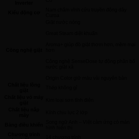
Có 
Inverter
Nam châm vĩnh cửu truyền động dây 
Kiểu động cơ
Curoa 
Giặt nước nóng
Great Steam diệt khuẩn
Aroma+ giúp đồ giặt thơm hơn, mềm mại 
Công nghệ giặt
hơn
Công nghệ SenseDose tự động phân bổ 
nước giặt xả
Origin Color giữ màu vải nguyên bản 
Chất liệu lồng
Thép không gỉ 
giặt
Chất liệu vỏ máy
Kim loại sơn tĩnh điện 
giặt
Chất liệu nắp
Kính chịu lực 2 lớp 
máy
Song ngữ Anh – Việt cảm ứng có màn 
Bảng điều khiển
hình hiển thị 
Chương trình
14 chương trình