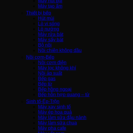
Máy hút bụi
Máy tạo ẩm
Thiết bị bếp
Hút mùi
Lò vi sóng
Lò nướng
Máy rửa bát
Máy sấy bát
Bộ nồi
Nồi chiên không dầu
Nồi cơm-Bếp
Nồi cơm điện
Máy lọc không khí
Nồi áp suất
Bếp gas
Bếp từ
Bếp hồng ngoại
Bếp hỗn hợp quang – từ
Sinh tố-Ép-Trộn
Máy xay sinh tố
Máy ép hoa quả
Máy làm sữa đậu nành
Máy làm sữa chua
Máy pha cafe