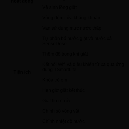
hoạt động
Vệ sinh lồng giặt
Vòng đệm cửa kháng khuẩn
Van sử dụng mực nước thấp
Tự phân bổ nước giặt và nước xả 
SenseDose
Thêm đồ trong khi giặt
Kết nối Wifi và điều khiển từ xa qua ứng 
dụng TSmartLife
Tiện ích
Khóa trẻ em
Hẹn giờ giặt kết thúc
Giặt hơi nước
Chỉnh số vòng vắt
Chỉnh nhiệt độ nước