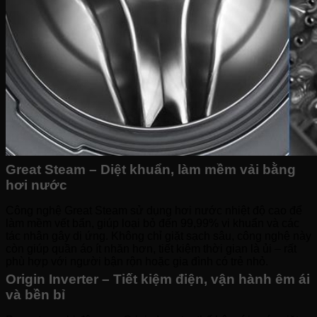
Great Steam – Diệt khuẩn, làm mềm vải bằng
hơi nước
Công nghệ Great Steam sử dụng hơi nước nhiệt độ cao để
làm mềm vết bẩn, giúp loại bỏ đến 99,99% vi khuẩn và các
tác nhân gây dị ứng. Không chỉ giặt sạch sâu, công nghệ này
còn giúp quần áo ít nhăn hơn, tiết kiệm thời gian là ủi – rất
phù hợp với người bận rộn hoặc gia đình có trẻ nhỏ.
Origin Inverter – Tiết kiệm điện, vận hành êm ái
và bền bỉ