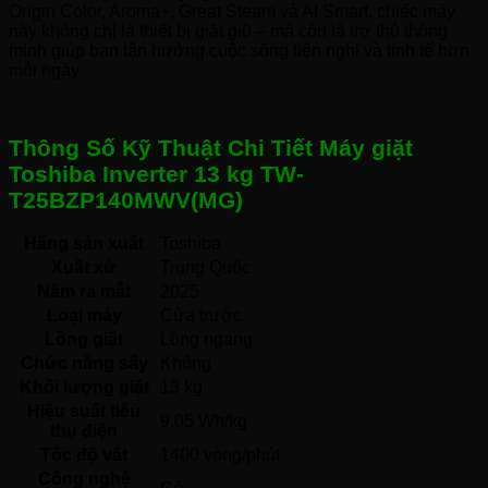
Origin Color, Aroma+, Great Steam và AI Smart, chiếc máy
này không chỉ là thiết bị giặt giũ – mà còn là trợ thủ thông
minh giúp bạn tận hưởng cuộc sống tiện nghi và tinh tế hơn
mỗi ngày.
Thông Số Kỹ Thuật Chi Tiết Máy giặt
Toshiba Inverter 13 kg TW-
T25BZP140MWV(MG)
Hãng sản xuất
Toshiba 
Xuất xứ
Trung Quốc 
Năm ra mắt
2025 
Loại máy
Cửa trước 
Lồng giặt
Lồng ngang 
Chức năng sấy
Không 
Khối lượng giặt
13 kg
Hiệu suất tiêu
9.05 Wh/kg
thụ điện
Tốc độ vắt
1400 vòng/phút
Công nghệ