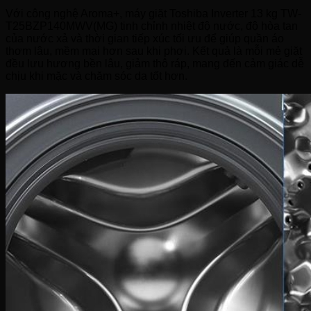
Với công nghệ Aroma+, máy giặt Toshiba Inverter 13 kg TW-
T25BZP140MWV(MG) tinh chỉnh nhiệt độ nước, độ hòa tan
của nước xả và thời gian tiếp xúc tối ưu để giúp quần áo
thơm lâu, mềm mại hơn sau khi phơi. Kết quả là mỗi mẻ giặt
đều lưu hương bền lâu, giảm thô ráp, mang đến cảm giác dễ
chịu khi mặc và chăm sóc da tốt hơn.