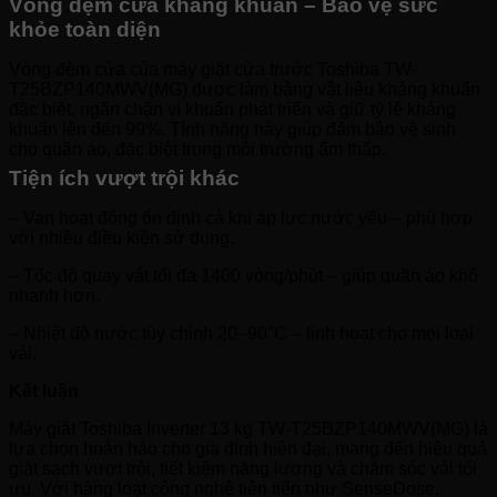
Vòng đệm cửa kháng khuẩn – Bảo vệ sức
khỏe toàn diện
Vòng đệm cửa của máy giặt cửa trước Toshiba TW-
T25BZP140MWV(MG) được làm bằng vật liệu kháng khuẩn
đặc biệt, ngăn chặn vi khuẩn phát triển và giữ tỷ lệ kháng
khuẩn lên đến 99%. Tính năng này giúp đảm bảo vệ sinh
cho quần áo, đặc biệt trong môi trường ẩm thấp.
Tiện ích vượt trội khác
– Van hoạt động ổn định cả khi áp lực nước yếu – phù hợp
với nhiều điều kiện sử dụng.
– Tốc độ quay vắt tối đa 1400 vòng/phút – giúp quần áo khô
nhanh hơn.
– Nhiệt độ nước tùy chỉnh 20–90°C – linh hoạt cho mọi loại
vải.
Kết luận
Máy giặt Toshiba Inverter 13 kg TW-T25BZP140MWV(MG) là
lựa chọn hoàn hảo cho gia đình hiện đại, mang đến hiệu quả
giặt sạch vượt trội, tiết kiệm năng lượng và chăm sóc vải tối
ưu. Với hàng loạt công nghệ tiên tiến như SenseDose,