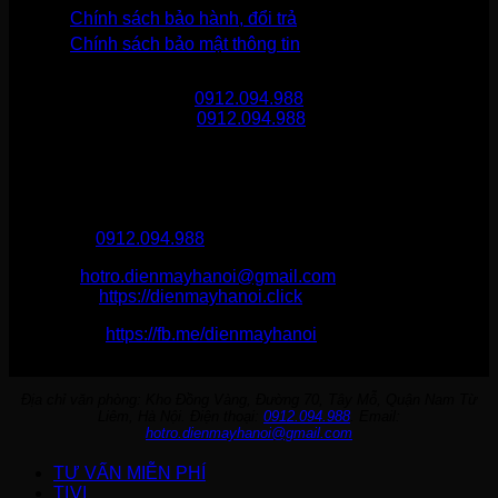
Chính sách bảo hành, đổi trả
Chính sách bảo mật thông tin
Gọi mua hàng
0912.094.988
Gọi khiếu nại
0912.094.988
THÔNG TIN LIÊN HỆ
Điện Máy Hà Nội
Hotline :
0912.094.988
Email:
hotro.dienmayhanoi@gmail.com
Website:
https://dienmayhanoi.click
Fanpage:
https://fb.me/dienmayhanoi
Địa chỉ văn phòng: Kho Đồng Vàng, Đường 70, Tây Mỗ, Quận Nam Từ
Liêm, Hà Nội. Điện thoại:
0912.094.988
. Email:
hotro.dienmayhanoi@gmail.com
TƯ VẤN MIỄN PHÍ
TIVI