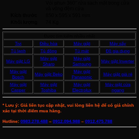
Vòi phun 360° rửa sạch mặt trong cửa 
và vòng đệm cửa 
Kích thước
850 x 595 x 591 mm
Khối lượng
74 Kg
Được tìm kiếm nhiều nhất
Tivi
Điều hòa
Máy giặt
Máy sấy
Tủ lạnh
Tủ đông
Tủ mát
Đồ gia dụng
Máy giặt
Máy giặt
Máy giặt LG
Máy giặt Inverter
Sharp
Samsung
Máy giặt
Máy giặt
Máy giặt Beko
Máy giặt giá rẻ
Bosch
Panasonic
Máy giặt
Máy giặt
Máy giặt
Máy giặt cửa
Casper
Toshiba
Electrolux
ngang
* Lưu ý: Giá liên tục cập nhật, vui lòng liên hệ để có giá chính
xác tại thời điểm mua hàng.
Hotline:
0983.278.488
–
0912.094.988
–
0912.475.788