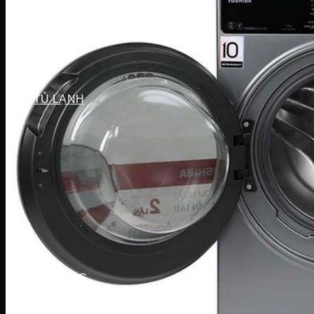
Máy sấy Bosch
Máy sấy Casper
Máy sấy Galanz
Máy sấy Samsung
Máy sấy Whirlpool
Máy sấy Electrolux
TỦ LẠNH
Tủ lạnh LG
Tủ lạnh Aqua
Tủ lạnh Funiki
Tủ lạnh Sharp
Tủ lạnh Casper
Tủ lạnh Hitachi
Tủ lạnh Toshiba
Tủ lạnh SamSung
Tủ lạnh Panasonic
Tủ lạnh Mitsubishi
Tủ lạnh Electrolux
TỦ ĐÔNG
Tủ đông Alaska
Tủ đông Sanaky