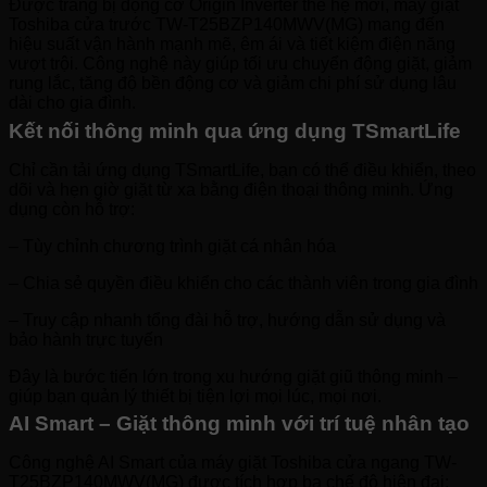
Được trang bị động cơ Origin Inverter thế hệ mới, máy giặt
Toshiba cửa trước TW-T25BZP140MWV(MG) mang đến
hiệu suất vận hành mạnh mẽ, êm ái và tiết kiệm điện năng
vượt trội. Công nghệ này giúp tối ưu chuyển động giặt, giảm
rung lắc, tăng độ bền động cơ và giảm chi phí sử dụng lâu
dài cho gia đình.
Kết nối thông minh qua ứng dụng TSmartLife
Chỉ cần tải ứng dụng TSmartLife, bạn có thể điều khiển, theo
dõi và hẹn giờ giặt từ xa bằng điện thoại thông minh. Ứng
dụng còn hỗ trợ:
– Tùy chỉnh chương trình giặt cá nhân hóa
– Chia sẻ quyền điều khiển cho các thành viên trong gia đình
– Truy cập nhanh tổng đài hỗ trợ, hướng dẫn sử dụng và
bảo hành trực tuyến
Đây là bước tiến lớn trong xu hướng giặt giũ thông minh –
giúp bạn quản lý thiết bị tiện lợi mọi lúc, mọi nơi.
AI Smart – Giặt thông minh với trí tuệ nhân tạo
Công nghệ AI Smart của máy giặt Toshiba cửa ngang TW-
T25BZP140MWV(MG) được tích hợp ba chế độ hiện đại: