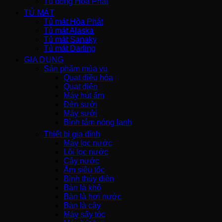
Tủ đông Hòa Phát
TỦ MÁT
Tủ mát Hòa Phát
Tủ mát Alaska
Tủ mát Sanaky
Tủ mát Darling
GIA DỤNG
Sản phẩm mùa vụ
Quạt điều hòa
Quạt điện
Máy hút ẩm
Đèn sưởi
Máy sưởi
Bình tắm nóng lạnh
Thiết bị gia đình
Máy lọc nước
Lõi lọc nước
Cây nước
Ấm siêu tốc
Bình thủy điện
Bàn là khô
Bàn là hơi nước
Bàn là cây
Máy sấy tóc