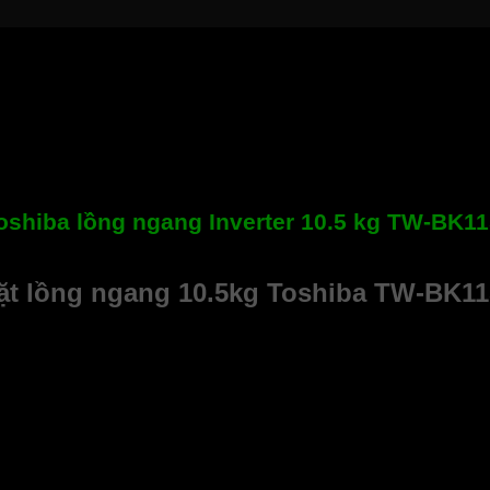
oshiba lồng ngang Inverter 10.5 kg TW-BK1
iặt lồng ngang 10.5kg Toshiba TW-BK1
ng trình để lựa chọn: Chương trình giặt đồ Cotton, đồ Cotton 
àu – GREATWAVES, chỉ vắt, chống dị ứng, vệ sinh lồng giặt, ch
 kế khung máy chắc chắn, cứng cáp với gam màu khác biệt sẽ tạ
 điều khiển song ngữ Anh – Việt dễ dàng sử dụng.