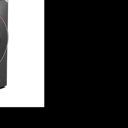
ch lồng giặt, đánh bay những vết bẩn bám trên lồng giặt