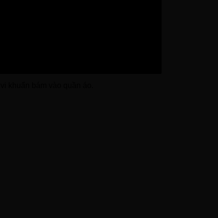
p hòa tan bột giặt nhanh hơn, giặt sạch hơn,
trên quần áo, đồng thời giúp bột giặt thẩm thấu
 vi khuẩn bám vào quần áo.