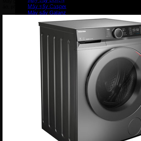
Máy sấy Bosch
Máy giặt cửa trước Toshiba TW-BK115G4V(SS) thiết kế cửa rộ
Máy sấy Casper
áo, phù hợp với gia đình có trên 6 thành viên.
Máy sấy Galanz
Máy sấy Samsung
Máy sấy Whirlpool
Máy sấy Electrolux
TỦ LẠNH
Tủ lạnh LG
Tủ lạnh Aqua
Tủ lạnh Funiki
Tủ lạnh Sharp
Tủ lạnh Casper
Tủ lạnh Hitachi
Tủ lạnh Toshiba
Tủ lạnh SamSung
Tủ lạnh Panasonic
Tủ lạnh Mitsubishi
Tủ lạnh Electrolux
TỦ ĐÔNG
Tủ đông Alaska
Tủ đông Sanaky