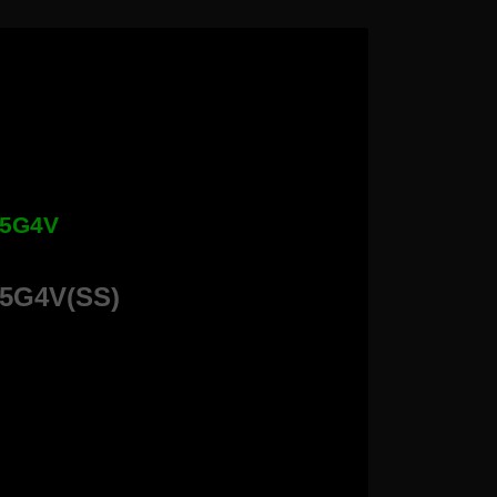
15G4V
15G4V(SS)
– Giặt tiết kiệm, đồ hỗn hợp, đồ len, khăn
ương trình đã nhớ.
o sự sang trọng cho không gian nội thất nhà