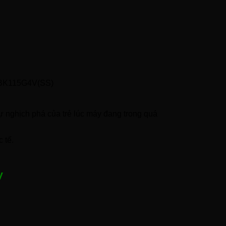
TW-BK115G4V(SS)
 nghịch phá của trẻ lúc máy đang trong quá
 tế.
V