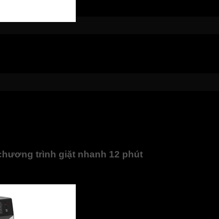
ệ Greatwave độc quyền của Toshiba nên dễ dàng đánh bật cá
n bỉ.
 đồ giặt.
UFB để tạo ra các bọt khí có kích thước Nano siêu nhỏ (nhỏ h
uần áo thơm tho, sạch sẽ.
hương trình giặt nhanh 12 phút
iúp chị em bận rộn không phải chờ đợi lâu để phơi đồ.