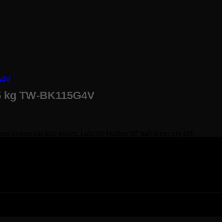
0.5 kg TW-BK115G4V
à không kịp báo trước. Liên hệ Hotline để biết thêm chi tiết.
ạng hàng.
rợ bạn sớm nhất.