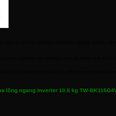
bám trên ron cửa hay mặt kính của thiết bị máy giặt Toshiba 
S) được tích hợp thêm tính năng khóa trẻ em sẽ tránh được sự
i tiết sản phẩm, màu sắc có thể thay đổi tùy theo sản phẩm thực
iba lồng ngang Inverter 10.5 kg TW-BK115G4