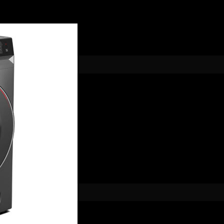
ng tới 490mm dễ dàng cho quần áo vào và lấy ra thuận tiện, m