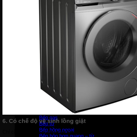
Bàn là khô
Bàn là hơi nước
Bàn là cây
Máy sấy tóc
Máy hút bụi
Máy tạo ẩm
Thiết bị bếp
Hút mùi
Lò vi sóng
Lò nướng
Máy rửa bát
Máy sấy bát
Bộ nồi
Nồi chiên không dầu
Nồi cơm-Bếp
Nồi cơm điện
Máy lọc không khí
Nồi áp suất
Bếp gas
6. Có chế độ vệ sinh lồng giặt
Bếp từ
Bếp hồng ngoại
Chỉ cần nhấn vào nút vệ sinh lồng giặt máy sẽ tự động làm sạ
Bếp hỗn hợp quang – từ