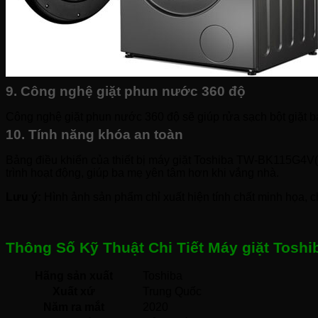
9. Công nghệ giặt phun nước 360 độ
Công nghệ giặt phun nước 360 độ sẽ giúp rửa sạch bột giặt 
10. Tính năng khóa an toàn
Bảng điều khiển của thiết bị máy giặt Toshiba TW-BK115G4V(S
trình hoạt động, giúp ba mẹ yên tâm hơn khi vắng nhà.
Lưu ý:
Hình ảnh sản phẩm chỉ xuất hiện tính chất minh họa, ch
Thông Số Kỹ Thuật Chi Tiết Máy giặt Tosh
Hãng sản xuất
Toshiba 
Xuất xứ
Trung Quốc 
Năm ra mắt
2020 