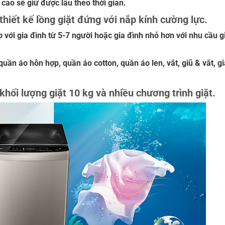
ao sẽ giữ được lâu theo thời gian.
iết kế lồng giặt đứng với nắp kính cường lực.
p với gia đình từ 5-7 người hoặc gia đình nhỏ hơn với nhu cầu 
quần áo hỗn hợp, quần áo cotton, quần áo len, vắt, giũ & vắt, g
ối lượng giặt 10 kg và nhiều chương trình giặt.