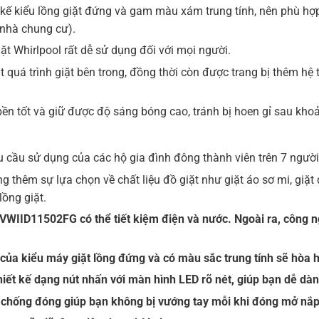
kế kiểu lồng giặt đứng và gam màu xám trung tính, nên phù hợp
 nhà chung cư).
ặt Whirlpool rất dễ sử dụng đối với mọi người.
quá trình giặt bên trong, đồng thời còn được trang bị thêm hệ 
bền tốt và giữ được độ sáng bóng cao, tránh bị hoen gỉ sau khoả
 cầu sử dụng của các hộ gia đình đông thành viên trên 7 người 
 thêm sự lựa chọn về chất liệu đồ giặt như giặt áo sơ mi, giặt đ
lồng giặt.
VWIID11502FG có thể tiết kiệm điện và nước. Ngoài ra, công 
a kiểu máy giặt lồng đứng và có màu sắc trung tính sẽ hòa hợp
iết kế dạng nút nhấn với màn hình LED rõ nét, giúp bạn dễ dà
 chống đóng giúp bạn không bị vướng tay mỗi khi đóng mở nắp