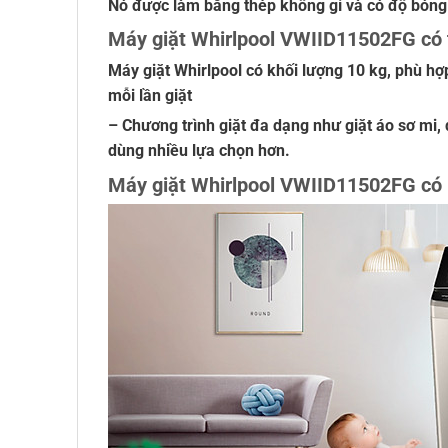
Nó được làm bằng thép không gỉ và có độ bóng c
Máy giặt Whirlpool VWIID11502FG có th
Máy giặt Whirlpool có khối lượng 10 kg, phù hợ
mỗi lần giặt
– Chương trình giặt đa dạng như giặt áo sơ mi, 
dùng nhiều lựa chọn hơn.
Máy giặt Whirlpool VWIID11502FG có kh