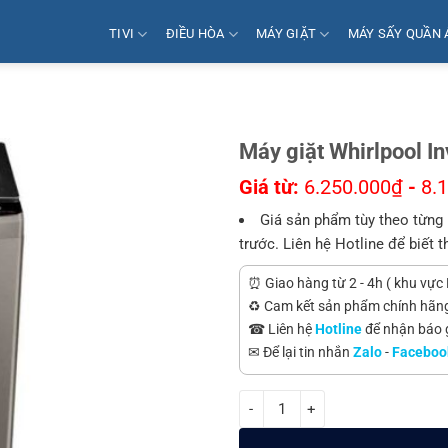
TIVI
ĐIỀU HÒA
MÁY GIẶT
MÁY SẤY QUẦN 
Máy giặt Whirlpool I
Giá từ:
6.250.000
₫
-
8.
Giá sản phẩm tùy theo từng 
trước. Liên hệ Hotline để biết t
⏰ Giao hàng từ 2 - 4h ( khu vực 
♻️ Cam kết sản phẩm chính hãn
☎ Liên hệ
Hotline
để nhận báo gi
✉ Để lại tin nhắn
Zalo
-
Faceboo
Máy giặt Whirlpool Inverter 11.