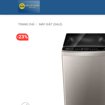
Bỏ
qua
nội
dung
TRANG CHỦ
/
MÁY GIẶT (SALE)
-23%