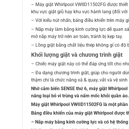
– Máy giặt Whirlpool VWIID11502FG được thiết 
khu vực giặt giũ hay khu vực hành lang (đối với
– Với kiểu nút nhấn, bảng điều khiển trên máy gi
– Nắp máy làm bằng kính cường lực dễ quan sát 
mở nắp máy trở nên an toàn, tránh bị kẹp tay.
– Lồng giặt bằng chất liệu thép không gỉ có độ 
Khối lượng giặt và chương trình giặt
– Chiếc máy giặt này có thể đáp ứng tốt cho nhu
– Đa dạng chương trình giặt, giúp cho người dùng
thậm chí là chức năng xả & quay, vắt và vệ sinh 
Nhờ cảm biến SENSE thứ 6, máy giặt Whirlpool 
năng loại bỏ vi trùng và nấm mốc khỏi quần áo.
Máy giặt Whirlpool VWIID11502FG là một phần củ
Bảng điều khiển của máy giặt Whirlpool được th
– Nắp máy bằng kính cường lực và có hệ thống