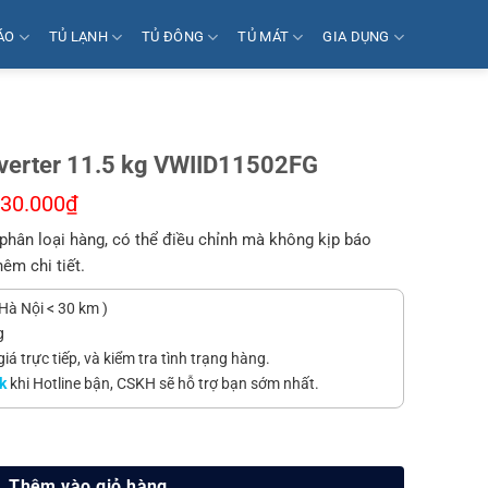
ÁO
TỦ LẠNH
TỦ ĐÔNG
TỦ MÁT
GIA DỤNG
nverter 11.5 kg VWIID11502FG
130.000
₫
phân loại hàng, có thể điều chỉnh mà không kịp báo
hêm chi tiết.
Hà Nội < 30 km )
g
á trực tiếp, và kiểm tra tình trạng hàng.
k
khi Hotline bận, CSKH sẽ hỗ trợ bạn sớm nhất.
5 kg VWIID11502FG số lượng
Thêm vào giỏ hàng