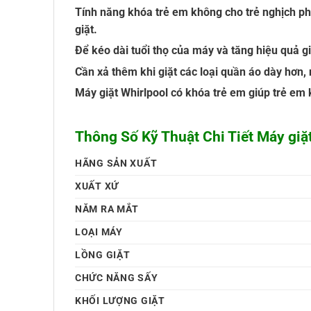
Tính năng khóa trẻ em không cho trẻ nghịch phá
giặt.
Để kéo dài tuổi thọ của máy và tăng hiệu quả gi
Cần xả thêm khi giặt các loại quần áo dày hơn,
Máy giặt Whirlpool có khóa trẻ em giúp trẻ e
Thông Số Kỹ Thuật Chi Tiết Máy giặ
HÃNG SẢN XUẤT
XUẤT XỨ
NĂM RA MẮT
LOẠI MÁY
LỒNG GIẶT
CHỨC NĂNG SẤY
KHỐI LƯỢNG GIẶT