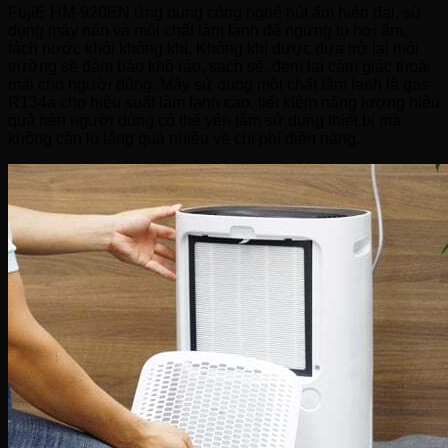
FujiE HM-920EN ứng dụng công nghệ hút ẩm hiện đại, sử
dụng máy nén và môi chất làm lạnh để ngưng tụ hơi ẩm,
tách nước khỏi không khí. Không khí được đưa trở lại môi
trường sẽ đảm bảo khô ráo, sạch sẽ, đem lại cảm giác thoải
mái cho người dùng. Máy sử dụng môi chất làm lạnh là gas
R134a cho hiệu suất làm lạnh cao, tiết kiệm năng lượng hiệu
quả nên người dùng có thể yên tâm sử dụng thiết bị mà
không cần lo lắng quá nhiều về chi phí điện năng.