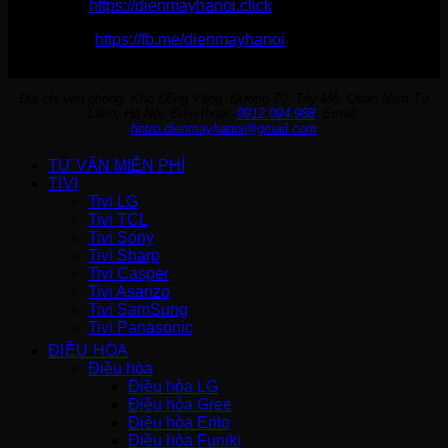
Website:
https://dienmayhanoi.click
Fanpage:
https://fb.me/dienmayhanoi
Địa chỉ văn phòng: Kho Đồng Vàng, Đường 70, Tây Mỗ, Quận Nam Từ
Liêm, Hà Nội. Điện thoại:
0912.094.988
. Email:
hotro.dienmayhanoi@gmail.com
TƯ VẤN MIỄN PHÍ
TIVI
Tivi LG
Tivi TCL
Tivi Sony
Tivi Sharp
Tivi Casper
Tivi Asanzo
Tivi SamSung
Tivi Panasonic
ĐIỀU HÒA
Điều hòa
Điều hòa LG
Điều hòa Gree
Điều hòa Erito
Điều hòa Funiki