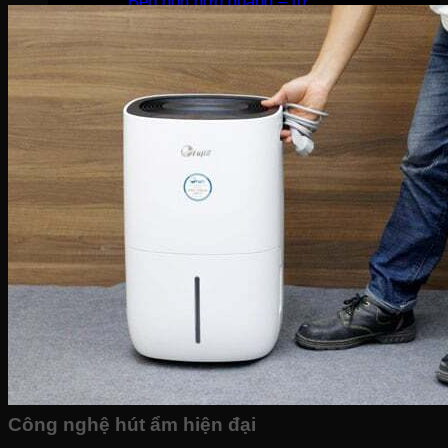
Bếp hỗn hợp quang – từ
Sinh tố-Ép-Trộn
Máy xay sinh tố
Máy ép hoa quả
Máy làm sữa đậu nành
Máy làm sữa chua
Máy pha cafe
Máy vắt cam
Công nghệ hút ẩm hiện đại