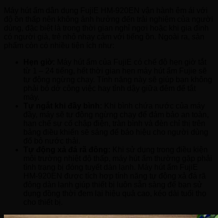
Máy hút ẩm dân dụng FujiE HM-920EN vận hành êm ái với
độ ồn thấp nên không ảnh hưởng đến trải nghiệm của người
dùng, đặc biệt là trong thời gian nghỉ ngơi hoặc khi gia đình
có người già, trẻ nhỏ nhạy cảm với tiếng ồn. Ngoài ra, sản
phẩm còn có nhiều tiện ích như:
Hẹn giờ:
Máy hút ẩm của FujiE có chế độ hẹn giờ tắt
từ 1 – 24 tiếng, hết thời gian hẹn máy hút ẩm Fujie sẽ
tự động ngừng chạy. Tính năng này sẽ giúp bạn không
phải bỏ dở công việc hay tỉnh dậy giữa đêm để tắt
máy.
Tự ngắt khi đầy bình:
Khi bình chứa nước của máy
đầy, máy sẽ tự động ngừng chạy để đảm bảo an toàn,
hạn chế sự cố chập điện, tràn bình và đèn chỉ thị trên
bảng điều khiển sẽ sáng để báo hiệu cho người dùng
đổ bỏ nước thải.
Tự động xả đá rã đông:
Khi sử dụng trong điều kiện
môi trường nhiệt độ thấp, máy hút ẩm thường gặp phải
tình trạng bị đóng tuyết dàn lạnh. Máy hút ẩm FujiE
HM-920EN được tích hợp tính năng tự động xả đá rã
đông dàn lạnh giúp thiết bị luôn sẵn sàng để bạn sử
dụng đồng thời đem lại hiệu quả cao, kéo dài tuổi thọ
cho thiết bị.