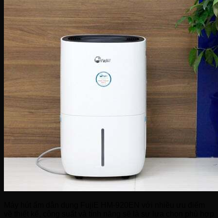
Máy hút ẩm dân dụng FujiE HM-920EN với nhiều ưu điểm
về thiết kế, công suất và tính năng sẽ là sự lựa chọn phù hợp