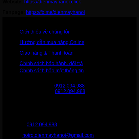
Website:
https://dienmayhanoi.click
Fanpage:
https://fb.me/dienmayhanoi
Giới thiệu về chúng tôi
Hướng dẫn mua hàng Online
Giao hàng & Thanh toán
Chính sách bảo hành, đổi trả
Chính sách bảo mật thông tin
Gọi mua hàng
0912.094.988
Gọi khiếu nại
0912.094.988
THÔNG TIN LIÊN HỆ
Điện Máy Hà Nội
Hotline :
0912.094.988
Email:
hotro.dienmayhanoi@gmail.com