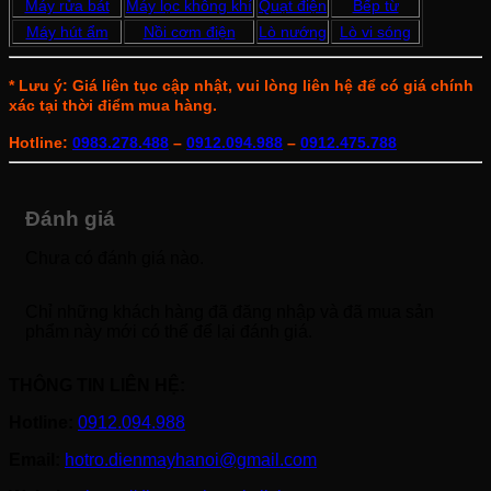
Máy rửa bát
Máy lọc không khí
Quạt điện
Bếp từ
Máy hút ẩm
Nồi cơm điện
Lò nướng
Lò vi sóng
* Lưu ý: Giá liên tục cập nhật, vui lòng liên hệ để có giá chính
xác tại thời điểm mua hàng.
Hotline:
0983.278.488
–
0912.094.988
–
0912.475.788
Đánh giá
Chưa có đánh giá nào.
Chỉ những khách hàng đã đăng nhập và đã mua sản
phẩm này mới có thể để lại đánh giá.
THÔNG TIN LIÊN HỆ:
Hotline:
0912.094.988
Email:
hotro.dienmayhanoi@gmail.com