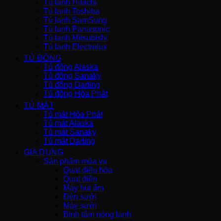
Tủ lạnh Hitachi
Tủ lạnh Toshiba
Tủ lạnh SamSung
Tủ lạnh Panasonic
Tủ lạnh Mitsubishi
Tủ lạnh Electrolux
TỦ ĐÔNG
Tủ đông Alaska
Tủ đông Sanaky
Tủ đông Darling
Tủ đông Hòa Phát
TỦ MÁT
Tủ mát Hòa Phát
Tủ mát Alaska
Tủ mát Sanaky
Tủ mát Darling
GIA DỤNG
Sản phẩm mùa vụ
Quạt điều hòa
Quạt điện
Máy hút ẩm
Đèn sưởi
Máy sưởi
Bình tắm nóng lạnh