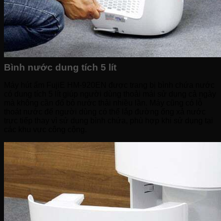
Bình nước dung tích 5 lít
Máy hút ẩm FujiE HM-920EN được trang bị bình chứa nước
có dung tích 5 lít giúp người dùng thoải mái sử dụng cả ngày
mà không cần đổ bỏ nước thải nhiều lần. Máy cũng có lỗ
thoát nước để người dùng có thể lắp đường ống xả nước
trực tiếp thay vì sử dụng bình chứa, phù hợp khi sử dụng tại
các khu vực công cộng.