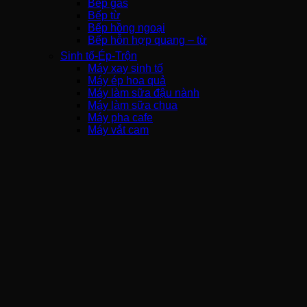
Bếp gas
Bếp từ
Bếp hồng ngoại
Bếp hỗn hợp quang – từ
Sinh tố-Ép-Trộn
Máy xay sinh tố
Máy ép hoa quả
Máy làm sữa đậu nành
Máy làm sữa chua
Máy pha cafe
Máy vắt cam