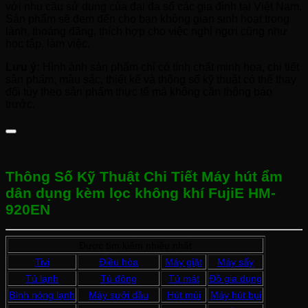
với nhu cầu sử dụng của đại đa số các gia đình tại Việt Nam.
Sản phẩm sẽ đem đến cho bạn không gian sinh hoạt trong
lành, thoáng đãng, thích hợp cho việc nghỉ ngơi cũng như
học tập, làm việc.
Lưu ý:
Hình ảnh sản phẩm chỉ có tính chất minh họa, chi tiết
sản phẩm, màu sắc, thiết kế và thông số kỹ thuật có thể thay
đổi tùy theo sản phẩm thực tế mà không cần thông báo
trước.
Thông Số Kỹ Thuật Chi Tiết Máy hút ẩm
dân dụng kèm lọc không khí FujiE HM-
920EN
Được tìm kiếm nhiều nhất
Tivi
Điều hòa
Máy giặt
Máy sấy
Tủ lạnh
Tủ đông
Tủ mát
Đồ gia dụng
Bình nóng lạnh
Máy sưởi dầu
Hút mùi
Máy hút bụi