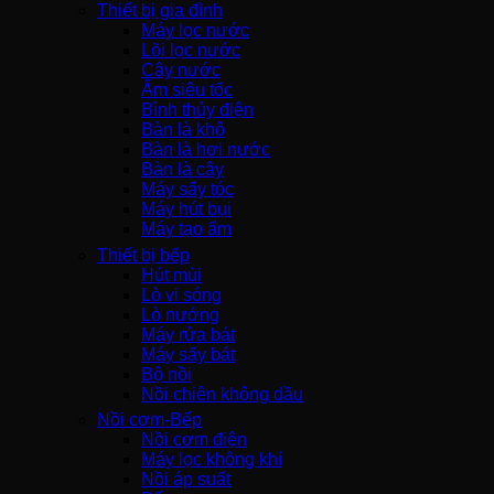
Thiết bị gia đình
Máy lọc nước
Lõi lọc nước
Cây nước
Ấm siêu tốc
Bình thủy điện
Bàn là khô
Bàn là hơi nước
Bàn là cây
Máy sấy tóc
Máy hút bụi
Máy tạo ẩm
Thiết bị bếp
Hút mùi
Lò vi sóng
Lò nướng
Máy rửa bát
Máy sấy bát
Bộ nồi
Nồi chiên không dầu
Nồi cơm-Bếp
Nồi cơm điện
Máy lọc không khí
Nồi áp suất