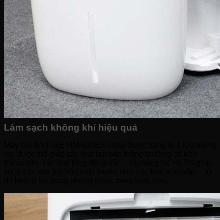
Làm sạch không khí hiệu quả
Máy hút ẩm FujiE HM-920EN cũng được trang bị 2 lớp màng
lọc là lọc thô giúp các loại bụi bẩn thông thường có kích
thước lớn, các loại lông động vật… và màng lọc HEPA giúp
xử lý các loại bụi bẩn kích thước nhỏ, các loại
vi khuẩn… từ
đó không khí trong phòng được trong lành hơn.