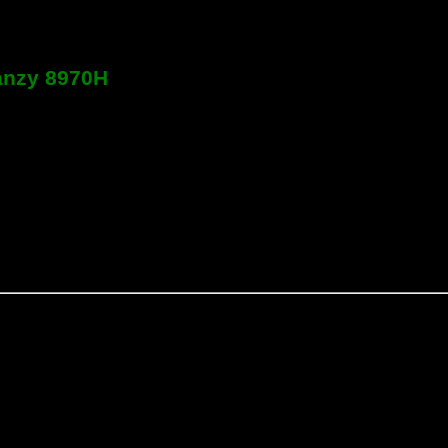
anzy 8970H
n hoạt tính 