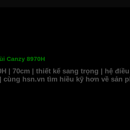
ùi Canzy 8970H
 | 70cm | thiết kế sang trọng | hệ điề
g | cùng hsn.vn tìm hiều kỹ hơn về sản 
liệu inox và kính cường lực máy có tính chịu nhiệt, chịu lực r
ng, đẹp mắt.
ếp vì hầu hết các bếp đều có kích thước tương xứng. Máy phù h
làm bằng chất liệu inox và kính cường lực tăng độ bền cho máy
ăng đặc biệt, được lắp ráp bởi vật liệu hạng nhất giúp làm sạch