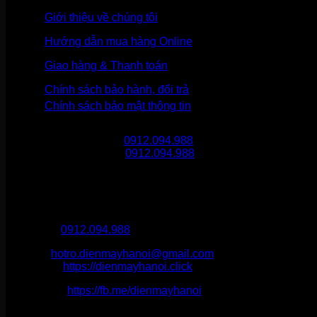
Giới thiệu về chúng tôi
Hướng dẫn mua hàng Online
Giao hàng & Thanh toán
Chính sách bảo hành, đổi trả
Chính sách bảo mật thông tin
Gọi mua hàng
0912.094.988
Gọi khiếu nại
0912.094.988
THÔNG TIN LIÊN HỆ
Điện Máy Hà Nội
Hotline :
0912.094.988
Email:
hotro.dienmayhanoi@gmail.com
Website:
https://dienmayhanoi.click
Fanpage:
https://fb.me/dienmayhanoi