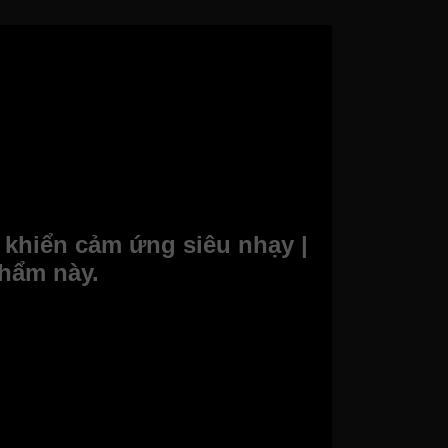
u khiển cảm ứng siêu nhạy |
phẩm này.
ất cao. Khách hàng có thể hoàn toàn yên tâm về
ợp với những không gian rộng rãi sẽ tăng thêm
 và độ an toàn cho người sử dụng.
 không khí, giữ căn bếp trở lên thoáng mát và