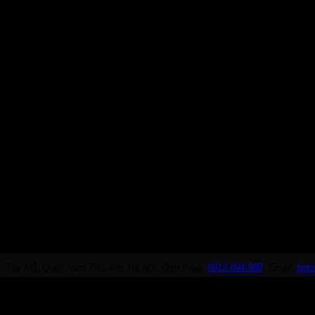
, Tây Mỗ, Quận Nam Từ Liêm, Hà Nội. Điện thoại:
0912.094.988
. Email:
hot