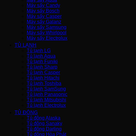
Máy sấy Candy
Máy sấy Bosch
Máy sấy Casper
Máy sấy Galanz
Máy sấy Samsung
Máy sấy Whirlpool
Máy sấy Electrolux
TỦ LẠNH
Tủ lạnh LG
Tủ lạnh Aqua
Tủ lạnh Funiki
Tủ lạnh Sharp
Tủ lạnh Casper
Tủ lạnh Hitachi
Tủ lạnh Toshiba
Tủ lạnh SamSung
Tủ lạnh Panasonic
Tủ lạnh Mitsubishi
Tủ lạnh Electrolux
TỦ ĐÔNG
Tủ đông Alaska
Tủ đông Sanaky
Tủ đông Darling
Tủ đông Hòa Phát