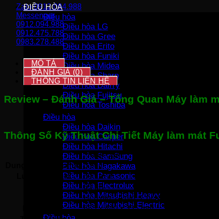
Zalo 0912.094.988
ĐIỀU HÒA
FujiHome
Messenger
Điều hòa
PAC14
0912.094.988
số
Điều hòa LG
0912.475.788
lượng
Điều hòa Gree
0983.278.488
Điều hòa Erito
Điều hòa Funiki
MÔ TẢ
Điều hòa Midea
ĐÁNH GIÁ (0)
Điều hòa Sharp
THÔNG TIN LIÊN HỆ
Điều hòa Dairry
Điều hòa Fujitsu
Review – Đánh Giá – Tổng Quan Máy làm 
Điều hòa Toshiba
Điều hòa
Điều hòa Daikin
Thông Số Kỹ Thuật Chi Tiết Máy làm mát 
Điều hòa Casper
Điều hòa Hitachi
Xuất xứ
Trung Quốc 
Điều hòa SamSung
Dung tích bình chứa
0.6 lít
Điều hòa Nagakawa
Điều hòa Panasonic
Lưu lượng gió
390 m³/h
Điều hòa Electrolux
Độ ồn
65 dB
Điều hòa Mitsubishi Heavy
Tiện ích
Hẹn giờ 24 giờ. Chế độ ngủ. Điều khiển
Điều hòa Mitsubishi Electric
Kích thước
665 x 440 x 335 mm
Điều hòa