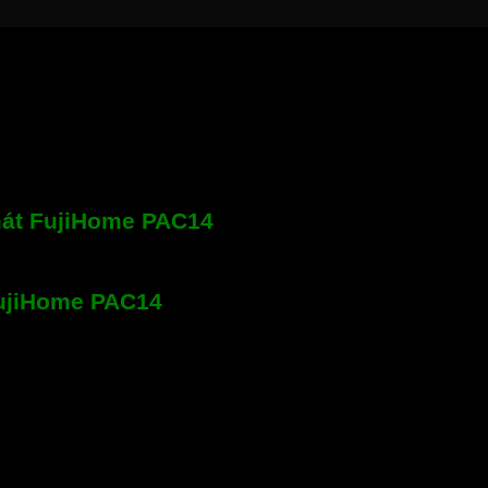
mát FujiHome PAC14
FujiHome PAC14
 điện tử với màn hình LED. Tự động khởi động lại. Hút ẩm. Kết 