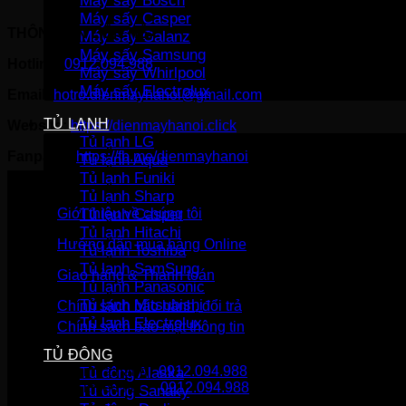
Máy sấy Bosch
Máy sấy Casper
THÔNG TIN LIÊN HỆ:
Máy sấy Galanz
Máy sấy Samsung
Hotline:
0912.094.988
Máy sấy Whirlpool
Máy sấy Electrolux
Email:
hotro.dienmayhanoi@gmail.com
TỦ LẠNH
Website:
https://dienmayhanoi.click
Tủ lạnh LG
Fanpage:
https://fb.me/dienmayhanoi
Tủ lạnh Aqua
Tủ lạnh Funiki
Tủ lạnh Sharp
Giới thiệu về chúng tôi
Tủ lạnh Casper
Tủ lạnh Hitachi
Hướng dẫn mua hàng Online
Tủ lạnh Toshiba
Tủ lạnh SamSung
Giao hàng & Thanh toán
Tủ lạnh Panasonic
Tủ lạnh Mitsubishi
Chính sách bảo hành, đổi trả
Tủ lạnh Electrolux
Chính sách bảo mật thông tin
TỦ ĐÔNG
Gọi mua hàng
0912.094.988
Tủ đông Alaska
Gọi khiếu nại
0912.094.988
Tủ đông Sanaky