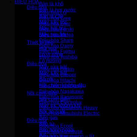
ĐIỀU HÒA
Bàn là khô
Điều hòa
Bàn là hơi nước
Điều hòa LG
Bàn là cây
Điều hòa Gree
Máy sấy tóc
Điều hòa Erito
Máy hút bụi
Điều hòa Funiki
Máy tạo ẩm
Điều hòa Midea
Điều hòa Sharp
Thiết bị bếp
Điều hòa Dairry
Hút mùi
Điều hòa Fujitsu
Lò vi sóng
Điều hòa Toshiba
Lò nướng
Điều hòa
Máy rửa bát
Điều hòa Daikin
Máy sấy bát
Điều hòa Casper
Bộ nồi
Điều hòa Hitachi
Nồi chiên không dầu
Điều hòa SamSung
Điều hòa Nagakawa
Nồi cơm-Bếp
Điều hòa Panasonic
Nồi cơm điện
Điều hòa Electrolux
Máy lọc không khí
Điều hòa Mitsubishi Heavy
Nồi áp suất
Điều hòa Mitsubishi Electric
Bếp gas
Điều hòa
Bếp từ
Điều hòa Ecool
Bếp hồng ngoại
Điều hòa Sunhouse
Bếp hỗn hợp quang – từ
Điều hòa Fujiaire