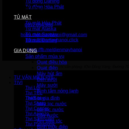
Tủ đông Darling
Tủ đông Hòa Phát
THÔNG TIN LIÊN HỆ
TỦ MÁT
Điện Máy Hà Nội
Tủ mát Hòa Phát
Hotline :
0912.094.988
Tủ mát Alaska
Tủ mát Sanaky
Email:
hotro.dienmayhanoi@gmail.com
Tủ mát Darling
Website:
https://dienmayhanoi.click
Fanpage:
https://fb.me/dienmayhanoi
GIA DỤNG
Sản phẩm mùa vụ
Quạt điều hòa
Địa chỉ văn phòng: Kho Đồng Vàng, Đường 70
Quạt điện
Máy hút ẩm
TƯ VẤN MIỄN PHÍ
Đèn sưởi
TIVI
Máy sưởi
Tivi LG
Bình tắm nóng lạnh
Tivi TCL
Thiết bị gia đình
Tivi Sony
Tivi Sharp
Máy lọc nước
Tivi Casper
Lõi lọc nước
Tivi Asanzo
Cây nước
Tivi SamSung
Ấm siêu tốc
Tivi Panasonic
Bình thủy điện