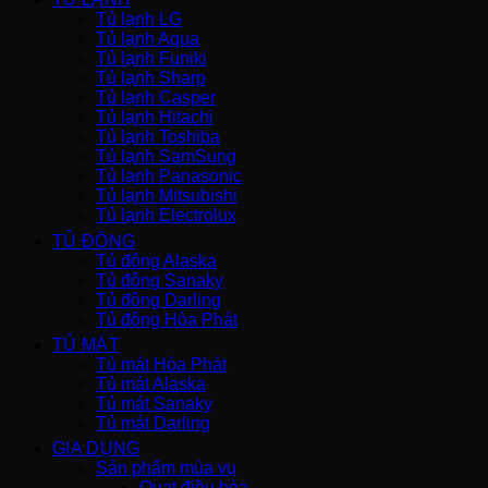
Tủ lạnh LG
Tủ lạnh Aqua
Tủ lạnh Funiki
Tủ lạnh Sharp
Tủ lạnh Casper
Tủ lạnh Hitachi
Tủ lạnh Toshiba
Tủ lạnh SamSung
Tủ lạnh Panasonic
Tủ lạnh Mitsubishi
Tủ lạnh Electrolux
TỦ ĐÔNG
Tủ đông Alaska
Tủ đông Sanaky
Tủ đông Darling
Tủ đông Hòa Phát
TỦ MÁT
Tủ mát Hòa Phát
Tủ mát Alaska
Tủ mát Sanaky
Tủ mát Darling
GIA DỤNG
Sản phẩm mùa vụ
Quạt điều hòa