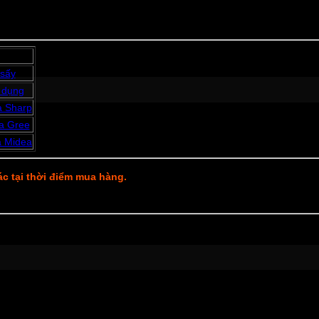
sấy
 dụng
a Sharp
a Gree
a Midea
xác tại thời điểm mua hàng.
y mới có thể để lại đánh giá.