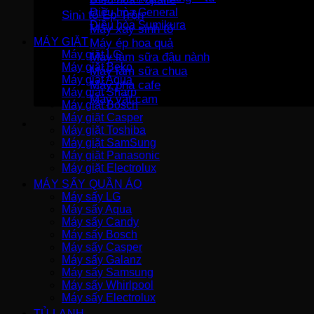
Điều hòa General
Sinh tố-Ép-Trộn
Điều hòa Sumikura
Máy xay sinh tố
MÁY GIẶT
Máy ép hoa quả
Máy giặt LG
Máy làm sữa đậu nành
Máy giặt Beko
Máy làm sữa chua
Máy giặt Aqua
Máy pha cafe
Máy giặt Sharp
Máy vắt cam
Máy giặt Bosch
Máy giặt Casper
Máy giặt Toshiba
Máy giặt SamSung
Máy giặt Panasonic
Máy giặt Electrolux
MÁY SẤY QUẦN ÁO
Máy sấy LG
Máy sấy Aqua
Máy sấy Candy
Máy sấy Bosch
Máy sấy Casper
Máy sấy Galanz
Máy sấy Samsung
Máy sấy Whirlpool
Máy sấy Electrolux
TỦ LẠNH