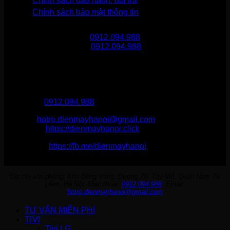
Chính sách bảo hành, đổi trả
Chính sách bảo mật thông tin
Gọi mua hàng
0912.094.988
Gọi khiếu nại
0912.094.988
THÔNG TIN LIÊN HỆ
Điện Máy Hà Nội
Hotline :
0912.094.988
Email:
hotro.dienmayhanoi@gmail.com
Website:
https://dienmayhanoi.click
Fanpage:
https://fb.me/dienmayhanoi
Địa chỉ văn phòng: Kho Đồng Vàng, Đường 70, Tây Mỗ, Quận Nam Từ
Liêm, Hà Nội. Điện thoại:
0912.094.988
. Email:
hotro.dienmayhanoi@gmail.com
TƯ VẤN MIỄN PHÍ
TIVI
Tivi LG