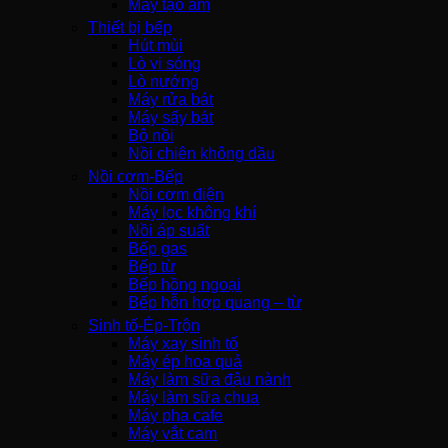
Máy tạo ẩm
Thiết bị bếp
Hút mùi
Lò vi sóng
Lò nướng
Máy rửa bát
Máy sấy bát
Bộ nồi
Nồi chiên không dầu
Nồi cơm-Bếp
Nồi cơm điện
Máy lọc không khí
Nồi áp suất
Bếp gas
Bếp từ
Bếp hồng ngoại
Bếp hỗn hợp quang – từ
Sinh tố-Ép-Trộn
Máy xay sinh tố
Máy ép hoa quả
Máy làm sữa đậu nành
Máy làm sữa chua
Máy pha cafe
Máy vắt cam