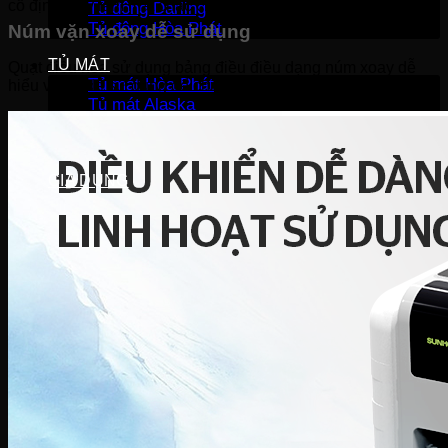
cố định máy làm mát chắc chắn trên mặt sàn.
Tủ đông Darling
Tủ đông Hòa Phát
Núm vặn xoay dễ sử dụng
TỦ MÁT
Quạt điều hòa sử dụng bảng điều điều dạng núm xoay dễ
Tủ mát Hòa Phát
hiểu và rất dễ sử dụng để chỉnh tốc độ gió, đảo gió.
Tủ mát Alaska
Tủ mát Sanaky
Tủ mát Darling
GIA DỤNG
Sản phẩm mùa vụ
Quạt điều hòa
Quạt điện
Máy hút ẩm
Đèn sưởi
Máy sưởi
Bình tắm nóng lạnh
Thiết bị gia đình
Máy lọc nước
Lõi lọc nước
Cây nước
Ấm siêu tốc
Bình thủy điện