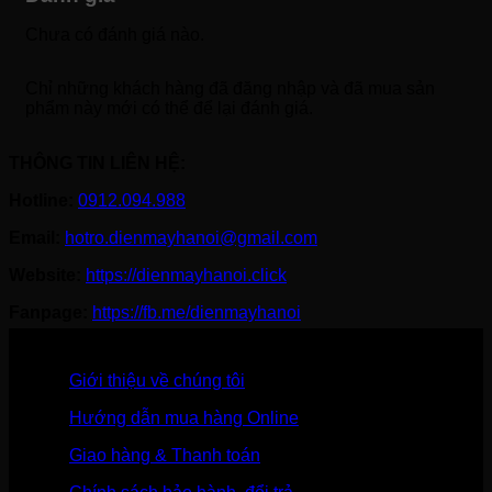
Chưa có đánh giá nào.
Chỉ những khách hàng đã đăng nhập và đã mua sản
phẩm này mới có thể để lại đánh giá.
THÔNG TIN LIÊN HỆ:
Hotline:
0912.094.988
Email:
hotro.dienmayhanoi@gmail.com
Website:
https://dienmayhanoi.click
Fanpage:
https://fb.me/dienmayhanoi
Giới thiệu về chúng tôi
Hướng dẫn mua hàng Online
Giao hàng & Thanh toán