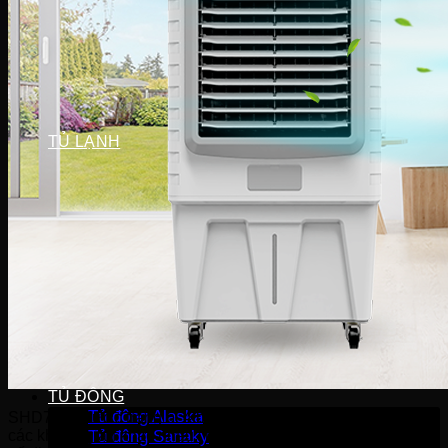
Máy sấy Bosch
Máy sấy Casper
Máy sấy Galanz
Máy sấy Samsung
Máy sấy Whirlpool
Máy sấy Electrolux
TỦ LẠNH
Tủ lạnh LG
Tủ lạnh Aqua
Tủ lạnh Funiki
Tủ lạnh Sharp
Tủ lạnh Casper
Tủ lạnh Hitachi
Tủ lạnh Toshiba
Tủ lạnh SamSung
Tủ lạnh Panasonic
Tủ lạnh Mitsubishi
Tủ lạnh Electrolux
TỦ ĐÔNG
Tủ đông Alaska
SHD7776 được trang bị 4 bánh xe dễ dàng di chuyển giữa
các không gian khác nhau. Trong đó 2 bánh xe có khóa giúp
Tủ đông Sanaky