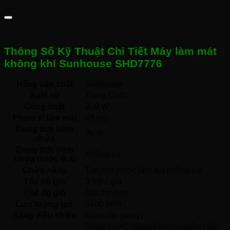
Thông Số Kỹ Thuật Chi Tiết Máy làm mát
không khí Sunhouse SHD7776
Hãng sản xuất
Sunhouse 
Xuất xứ
Trung Quốc 
Công suất
200 W
Phạm vi làm mát
65 m2
Dung tích bình
70 lít
chứa
Dung tích bình
Không có 
chứa nước thải
Chức năng
Tạo hơi nước làm dịu không khí 
Tốc độ gió
3 mức gió 
Chế độ gió
Gió thường 
Lưu lượng gió
5400 m³/h
Bảng điều khiển
Núm vặn (xoay) 
Động cơ AC bằng đồng nguyên chất 