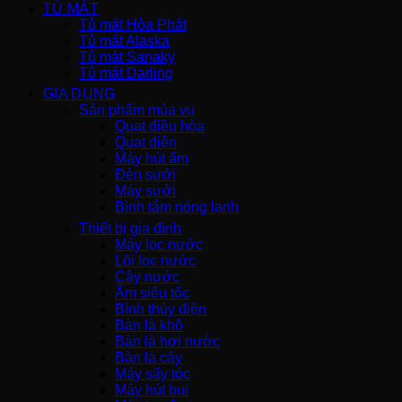
TỦ MÁT
Tủ mát Hòa Phát
Tủ mát Alaska
Tủ mát Sanaky
Tủ mát Darling
GIA DỤNG
Sản phẩm mùa vụ
Quạt điều hòa
Quạt điện
Máy hút ẩm
Đèn sưởi
Máy sưởi
Bình tắm nóng lạnh
Thiết bị gia đình
Máy lọc nước
Lõi lọc nước
Cây nước
Ấm siêu tốc
Bình thủy điện
Bàn là khô
Bàn là hơi nước
Bàn là cây
Máy sấy tóc
Máy hút bụi