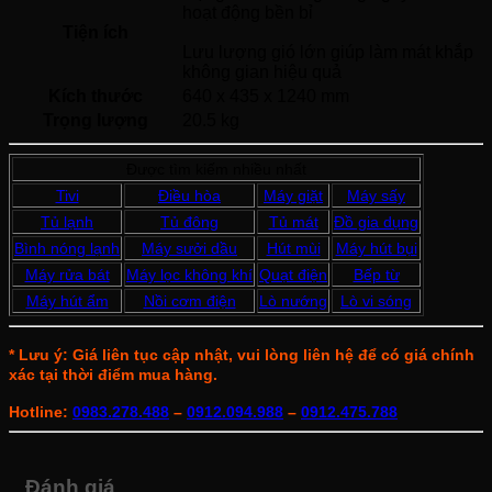
hoạt động bền bỉ
Tiện ích
Lưu lượng gió lớn giúp làm mát khắp 
không gian hiệu quả 
Kích thước
640 x 435 x 1240 mm
Trọng lượng
20.5 kg
Được tìm kiếm nhiều nhất
Tivi
Điều hòa
Máy giặt
Máy sấy
Tủ lạnh
Tủ đông
Tủ mát
Đồ gia dụng
Bình nóng lạnh
Máy sưởi dầu
Hút mùi
Máy hút bụi
Máy rửa bát
Máy lọc không khí
Quạt điện
Bếp từ
Máy hút ẩm
Nồi cơm điện
Lò nướng
Lò vi sóng
* Lưu ý: Giá liên tục cập nhật, vui lòng liên hệ để có giá chính
xác tại thời điểm mua hàng.
Hotline:
0983.278.488
–
0912.094.988
–
0912.475.788
Đánh giá