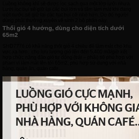
Luồng không khí sẽ được lọc sạch qua một lớp lưới nhựa.
Lưới lọc bụi sẽ giữ lại các bụi lớn và tấm làm mát khi đang
ướt nước sẽ giữ lại các hạt bụi cỡ nhỏ hơn. Do đó người
dùng phải thường xuyên vệ sinh 2 bộ phận này.
Thổi gió 4 hướng, dùng cho diện tích dưới
65m2
SHD7776 có khả năng thổi gió 4 chiều để làm mát cho khu
vực xa hơn. cho lưu lượng gió lên đến 5.400 m3/giờ kết
hợp chức năng đảo gió tự động (trái – phải) sẽ phù hợp với
phạm vi làm mát lên tới 65m2, phù hợp sử dụng với nhà
hàng, quán ăn, quán cafe…