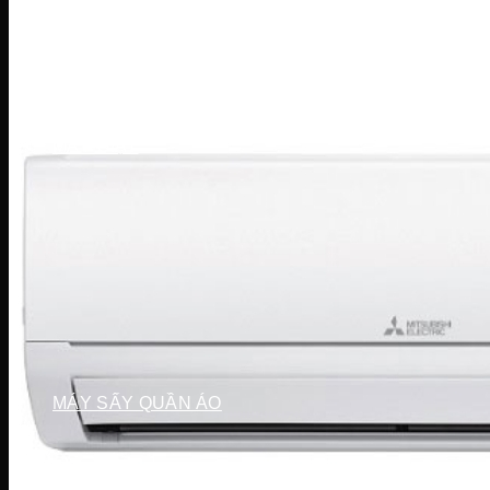
Điều hòa Ecool
Điều hòa Sunhouse
Điều hòa Fujiaire
Điều hòa General
Điều hòa Sumikura
MÁY GIẶT
Máy giặt LG
Máy giặt Beko
Máy giặt Aqua
Máy giặt Sharp
Máy giặt Bosch
Máy giặt Casper
Máy giặt Toshiba
Máy giặt SamSung
Máy giặt Panasonic
Máy giặt Electrolux
MÁY SẤY QUẦN ÁO
Máy sấy LG
Máy sấy Aqua
Máy sấy Candy