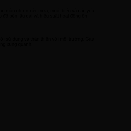
n ăn mòn như nước mưa, muối biển và các yếu
 độ bền lâu dài và hiệu suất hoạt động ổn
ời sử dụng và thân thiện với môi trường. Gas
sống xung quanh.