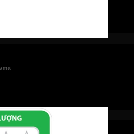
 làm lạnh cực nhanh. Với luồng thổi mạnh mẽ, máy có thể giảm
ẽ ngay lập tức được trải nghiệm, giúp bạn cảm thấy dễ chịu ng
asma
c Plasma tích điện, giúp phóng ra các tia tĩnh điện, tạo ra một
 tạo ra một luồng gió trong lành, không chỉ làm lạnh mà còn bả
áy lạnh luôn sạch sẽ, ngăn ngừa bụi bẩn, khói thuốc, dầu mỡ, đ