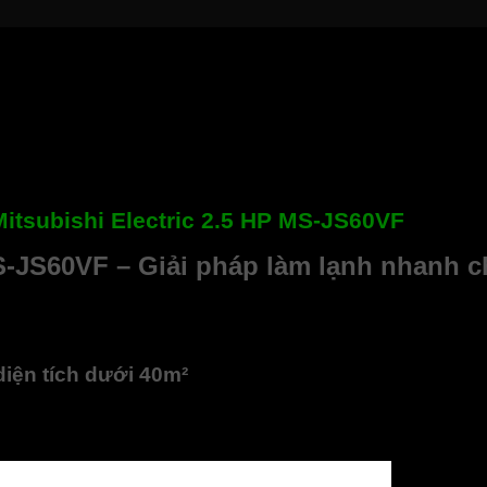
itsubishi Electric 2.5 HP MS-JS60VF
MS-JS60VF – Giải pháp làm lạnh nhanh 
g những sản phẩm nổi bật đến từ thương hiệu Mitsubishi, mang 
ạnh nhanh, hệ thống lọc không khí hiệu quả và thiết kế sang tr
iện tích dưới 40m²
h lên đến 24.000 BTU, giúp làm mát hiệu quả cho không gian d
gủ, phòng làm việc hay cửa hàng.