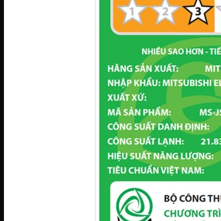
Tủ đông Darling
Tủ đông Hòa Phát
TỦ MÁT
Tủ mát Hòa Phát
Tủ mát Alaska
Tủ mát Sanaky
Tủ mát Darling
GIA DỤNG
Sản phẩm mùa vụ
Quạt điều hòa
Quạt điện
Máy hút ẩm
Đèn sưởi
Máy sưởi
Bình tắm nóng lạnh
Thiết bị gia đình
Máy lọc nước
Lõi lọc nước
Cây nước
Ấm siêu tốc
Bình thủy điện