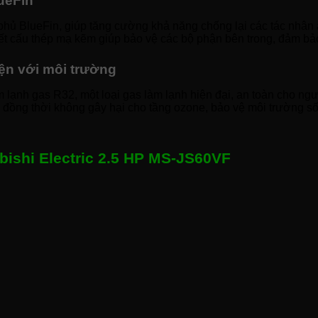
ueFin
phủ BlueFin, giúp tăng cường khả năng chống lại các tác nhâ
ết cấu thép mạ kẽm giúp bảo vệ các bộ phận bên trong, đảm bảo
iện với môi trường
lạnh gas R32, một loại gas làm lạnh hiện đại, an toàn cho ngư
g, đồng thời không gây hại cho tầng ozone, bảo vệ môi trường 
bishi Electric 2.5 HP MS-JS60VF