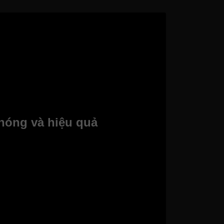
chóng và hiệu quả
lại không gian mát mẻ, dễ chịu cho gia đình và
ọng, chiếc điều hòa này sẽ là lựa chọn lý
ưới 40m². Điều này đặc biệt phù hợp với các