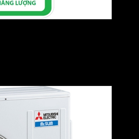
ái với độ ồn chỉ 18dB(A). Đây là một đặc điểm nổi bật, giúp b
a này sẽ mang lại không gian yên tĩnh, dễ chịu, lý tưởng cho 
nh hiển thị lớn và các phím chức năng được thiết kế đơn giản,
 gặp phải bất kỳ khó khăn nào. Sự tiện lợi này giúp bạn dễ dà