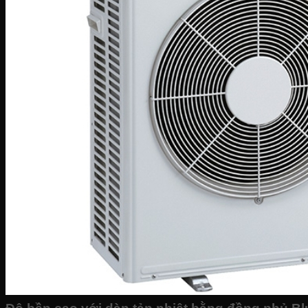
Sinh tố-Ép-Trộn
Máy xay sinh tố
Máy ép hoa quả
Máy làm sữa đậu nành
Máy làm sữa chua
Máy pha cafe
Máy vắt cam