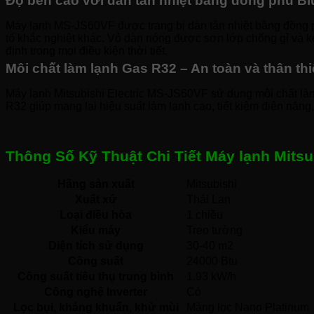
Độ bền cao với dàn tản nhiệt bằng đồng phủ Bl
Máy lạnh MS-JS60VF được trang bị dàn tản nhiệt bằng đồng 
tố khắc nghiệt khác. Vỏ dàn nóng được sơn lớp chống gỉ và k
định trong mọi điều kiện thời tiết.
Môi chất làm lạnh Gas R32 – An toàn và thân th
Máy lạnh Mitsubishi Electric MS-JS60VF sử dụng môi chất làm 
R32 giúp mang lại hiệu suất làm lạnh cao, tiết kiệm điện năn
Thông Số Kỹ Thuật Chi Tiết Máy lạnh Mitsu
Hãng sản xuất
Mitsubishi 
Xuất xứ
Thái Lan 
Loại điều hòa
1 chiều 
Kiểu máy
Treo tường 
Diện tích sử dụng
30-40 m2
Công suất
24000 Btu
Công suất tiêu thụ trung bình
1.93 kW/h
Công nghệ Inverter
Có 
Lọc bụi, kháng khuẩn, khử mùi
Màng lọc Nano Platinum 