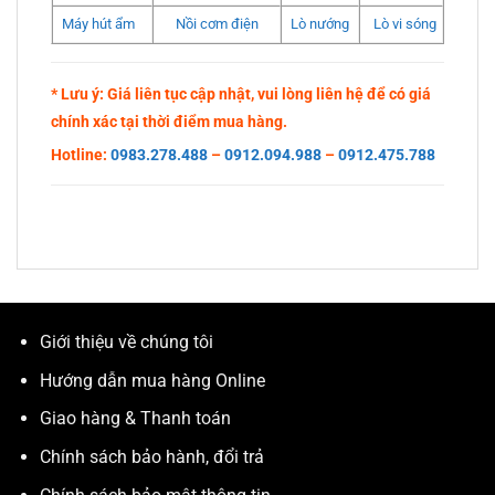
Máy hút ẩm
Nồi cơm điện
Lò nướng
Lò vi sóng
* Lưu ý: Giá liên tục cập nhật, vui lòng liên hệ để có giá
chính xác tại thời điểm mua hàng.
Hotline:
0983.278.488
–
0912.094.988
–
0912.475.788
Giới thiệu về chúng tôi
Hướng dẫn mua hàng Online
Giao hàng & Thanh toán
Chính sách bảo hành, đổi trả