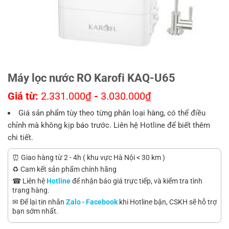
Máy lọc nước RO Karofi KAQ-U65
Giá từ:
2.331.000
₫
-
3.030.000
₫
Giá sản phẩm tùy theo từng phân loại hàng, có thể điều
chỉnh mà không kịp báo trước. Liên hệ Hotline để biết thêm
chi tiết.
⏰ Giao hàng từ 2 - 4h ( khu vực Hà Nội < 30 km )
♻️ Cam kết sản phẩm chính hãng
☎ Liên hệ
Hotline
để nhận báo giá trực tiếp, và kiểm tra tình
trạng hàng.
✉ Để lại tin nhắn
Zalo
-
Facebook
khi Hotline bận, CSKH sẽ hỗ trợ
bạn sớm nhất.