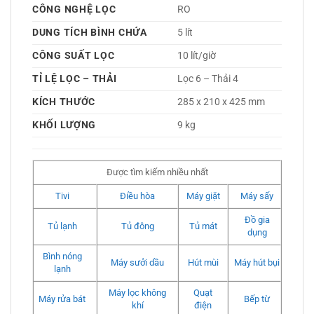
CÔNG NGHỆ LỌC
RO 
DUNG TÍCH BÌNH CHỨA
5 lít
CÔNG SUẤT LỌC
10 lít/giờ
TỈ LỆ LỌC – THẢI
Lọc 6 – Thải 4 
KÍCH THƯỚC
285 x 210 x 425 mm
KHỐI LƯỢNG
9 kg
Được tìm kiếm nhiều nhất
Tivi
Điều hòa
Máy giặt
Máy sấy
Đồ gia
Tủ lạnh
Tủ đông
Tủ mát
dụng
Bình nóng
Máy sưởi dầu
Hút mùi
Máy hút bụi
lạnh
Máy lọc không
Quạt
Máy rửa bát
Bếp từ
khí
điện