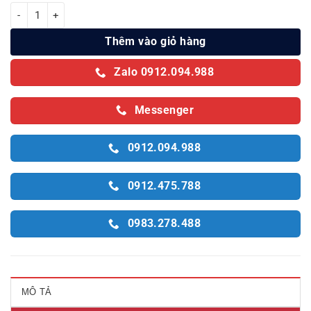
Máy lọc nước RO Karofi KAQ-U65 số lượng
Thêm vào giỏ hàng
Zalo 0912.094.988
Messenger
0912.094.988
0912.475.788
0983.278.488
MÔ TẢ