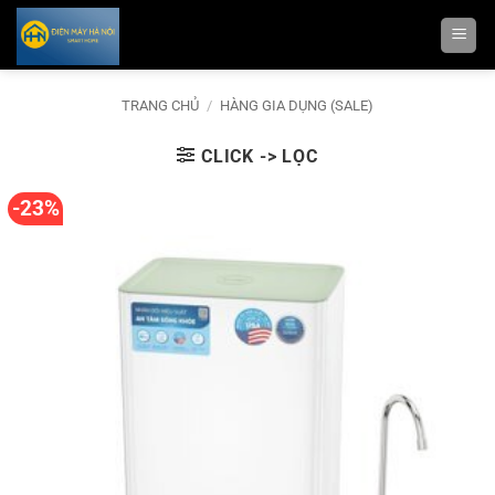
Bỏ
qua
nội
dung
TRANG CHỦ
/
HÀNG GIA DỤNG (SALE)
CLICK -> LỌC
-23%