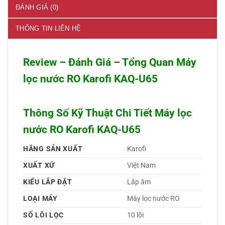
ĐÁNH GIÁ (0)
THÔNG TIN LIÊN HỆ
Review – Đánh Giá – Tổng Quan Máy
lọc nước RO Karofi KAQ-U65
Thông Số Kỹ Thuật Chi Tiết Máy lọc
nước RO Karofi KAQ-U65
HÃNG SẢN XUẤT
Karofi 
XUẤT XỨ
Việt Nam 
KIỂU LẮP ĐẶT
Lắp âm 
LOẠI MÁY
Máy lọc nước RO 
SỐ LÕI LỌC
10 lõi