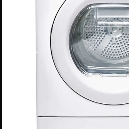
Tủ đông Darling
Tủ đông Hòa Phát
TỦ MÁT
Tủ mát Hòa Phát
Tủ mát Alaska
Tủ mát Sanaky
Tủ mát Darling
GIA DỤNG
Sản phẩm mùa vụ
Quạt điều hòa
Quạt điện
Máy hút ẩm
Đèn sưởi
Máy sưởi
Bình tắm nóng lạnh
Thiết bị gia đình
Máy lọc nước
Lõi lọc nước
Cây nước
Ấm siêu tốc
Bình thủy điện