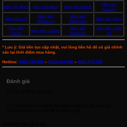
Máy sấy
Máy sấy Beko
Máy sấy Aqua
Máy sấy Bosch
Casper
Máy sấy
Máy sấy
Máy sấy LG
Máy sấy giá rẻ
Whirlpool
Electrolux
Máy sấy
Máy sấy
Máy sấy quần
Máy sấy Galanz
Candy
Samsung
áo
* Lưu ý: Giá liên tục cập nhật, vui lòng liên hệ để có giá chính
xác tại thời điểm mua hàng.
Hotline:
0983.278.488
–
0912.094.988
–
0912.475.788
Đánh giá
Chưa có đánh giá nào.
Chỉ những khách hàng đã đăng nhập và đã mua sản
phẩm này mới có thể để lại đánh giá.
THÔNG TIN LIÊN HỆ: