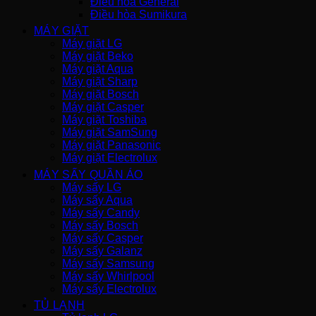
Điều hòa General
Điều hòa Sumikura
MÁY GIẶT
Máy giặt LG
Máy giặt Beko
Máy giặt Aqua
Máy giặt Sharp
Máy giặt Bosch
Máy giặt Casper
Máy giặt Toshiba
Máy giặt SamSung
Máy giặt Panasonic
Máy giặt Electrolux
MÁY SẤY QUẦN ÁO
Máy sấy LG
Máy sấy Aqua
Máy sấy Candy
Máy sấy Bosch
Máy sấy Casper
Máy sấy Galanz
Máy sấy Samsung
Máy sấy Whirlpool
Máy sấy Electrolux
TỦ LẠNH