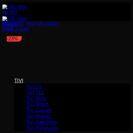
Bỏ
qua
nội
dung
Trang chủ
/
Máy sấy (Sale)
Click -> Lọc
-23%
TIVI
Tivi LG
Tivi TCL
Tivi Sony
Tivi Sharp
Tivi Casper
Tivi Asanzo
Tivi SamSung
Tivi Panasonic