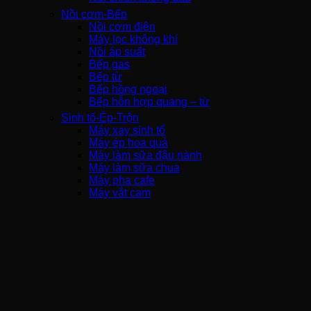
Nồi cơm-Bếp
Nồi cơm điện
Máy lọc không khí
Nồi áp suất
Bếp gas
Bếp từ
Bếp hồng ngoại
Bếp hỗn hợp quang – từ
Sinh tố-Ép-Trộn
Máy xay sinh tố
Máy ép hoa quả
Máy làm sữa đậu nành
Máy làm sữa chua
Máy pha cafe
Máy vắt cam