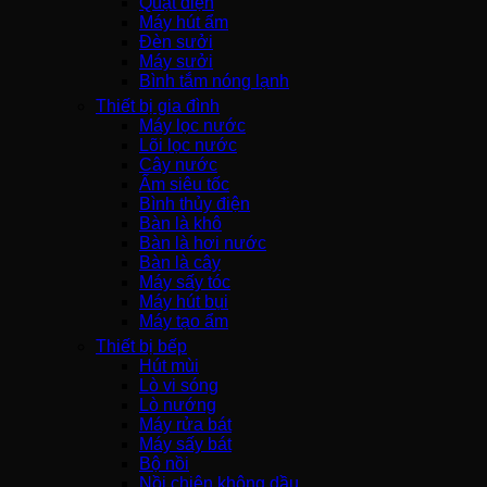
Quạt điện
Máy hút ẩm
Đèn sưởi
Máy sưởi
Bình tắm nóng lạnh
Thiết bị gia đình
Máy lọc nước
Lõi lọc nước
Cây nước
Ấm siêu tốc
Bình thủy điện
Bàn là khô
Bàn là hơi nước
Bàn là cây
Máy sấy tóc
Máy hút bụi
Máy tạo ẩm
Thiết bị bếp
Hút mùi
Lò vi sóng
Lò nướng
Máy rửa bát
Máy sấy bát
Bộ nồi
Nồi chiên không dầu