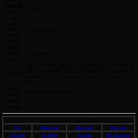
Nhiệt độ
70 độ C
sấy
Số
chương
trình
14 chương trình
hoạt
động
Công
nghệ
Sấy ngưng tụ 
sấy
Tuỳ chỉnh thời gian sấy và nhiệt độ sấy, Hệ thống 
kiểm soát độ ẩm, Simply Fi thông minh qua wifi và 
Tiện ích
bluetooth, Chức năng hoãn giờ khởi động đến 
24h 
Kích
841 x 600 x 575 mm
thước
Khối
35 kg
lượng
Được tìm kiếm nhiều nhất
Tivi
Điều hòa
Máy giặt
Máy sấy
Tủ lạnh
Tủ đông
Tủ mát
Đồ gia dụng