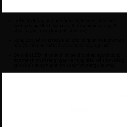
Tiết kiệm thời gian nhờ cài đặt định trước cho khối
lượng đồ giặt thích hợp (sấy thường xuyên trong 45
phút, sấy lý tưởng trong 59 phút, v.v.).
Nâng cao hiệu suất sấy khô, bảo vệ quần áo luôn hoàn
hảo và khô như mới với các cài đặt sấy đặc biệt
Đèn nền LED trên màn hình sẽ cho phép người dùng
đọc màn hình rõ ràng ngay cả trong điều kiện ánh sáng
yếu và sử dụng nhanh hơn các tính năng của máy.