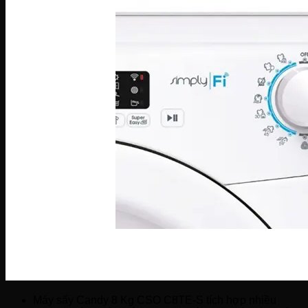
Máy sấy Candy 8 Kg CSO C8TE-S tích hợp nhiều