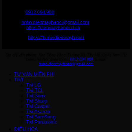
Điện Máy Hà Nội
Hotline :
0912.094.988
Email:
hotro.dienmayhanoi@gmail.com
Website:
https://dienmayhanoi.click
Fanpage:
https://fb.me/dienmayhanoi
Địa chỉ văn phòng: Kho Đồng Vàng, Đường 70, Tây Mỗ, Quận Nam Từ
Liêm, Hà Nội. Điện thoại:
0912.094.988
. Email:
hotro.dienmayhanoi@gmail.com
TƯ VẤN MIỄN PHÍ
TIVI
Tivi LG
Tivi TCL
Tivi Sony
Tivi Sharp
Tivi Casper
Tivi Asanzo
Tivi SamSung
Tivi Panasonic
ĐIỀU HÒA