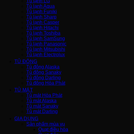
Tủ lạnh LG
Tủ lạnh Aqua
Tủ lạnh Funiki
Tủ lạnh Sharp
Tủ lạnh Casper
Tủ lạnh Hitachi
Tủ lạnh Toshiba
Tủ lạnh SamSung
Tủ lạnh Panasonic
Tủ lạnh Mitsubishi
Tủ lạnh Electrolux
TỦ ĐÔNG
Tủ đông Alaska
Tủ đông Sanaky
Tủ đông Darling
Tủ đông Hòa Phát
TỦ MÁT
Tủ mát Hòa Phát
Tủ mát Alaska
Tủ mát Sanaky
Tủ mát Darling
GIA DỤNG
Sản phẩm mùa vụ
Quạt điều hòa