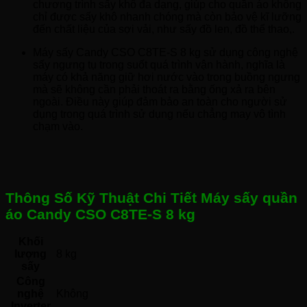
chương trình sấy khô đa dạng, giúp cho quần áo không
chỉ được sấy khô nhanh chóng mà còn bảo vệ kĩ lưỡng
đến chất liệu của sợi vải, như sấy đồ len, đồ thể thao,.
Máy sấy Candy CSO C8TE-S 8 kg sử dụng công nghệ
sấy ngưng tụ trong suốt quá trình vận hành, nghĩa là
máy có khả năng giữ hơi nước vào trong buồng ngưng
mà sẽ không cần phải thoát ra bằng ống xả ra bên
ngoài. Điều này giúp đảm bảo an toàn cho người sử
dụng trong quá trình sử dụng nếu chẳng may vô tình
chạm vào.
Thông Số Kỹ Thuật Chi Tiết Máy sấy quần
áo Candy CSO C8TE-S 8 kg
Khối
lượng
8 kg
sấy
Công
nghệ
Không 
Inverter