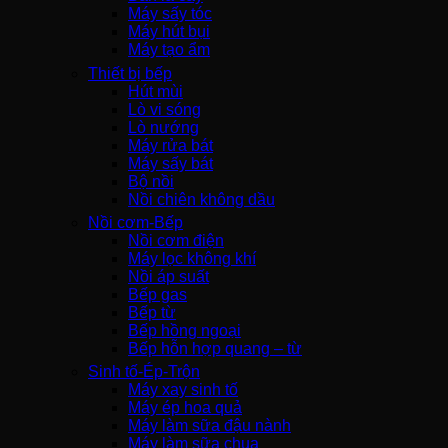
Máy sấy tóc
Máy hút bụi
Máy tạo ẩm
Thiết bị bếp
Hút mùi
Lò vi sóng
Lò nướng
Máy rửa bát
Máy sấy bát
Bộ nồi
Nồi chiên không dầu
Nồi cơm-Bếp
Nồi cơm điện
Máy lọc không khí
Nồi áp suất
Bếp gas
Bếp từ
Bếp hồng ngoại
Bếp hỗn hợp quang – từ
Sinh tố-Ép-Trộn
Máy xay sinh tố
Máy ép hoa quả
Máy làm sữa đậu nành
Máy làm sữa chua