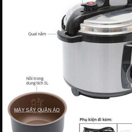
Điều hòa
Điều hòa Ecool
Điều hòa Sunhouse
Điều hòa Fujiaire
Điều hòa General
Điều hòa Sumikura
MÁY GIẶT
Máy giặt LG
Máy giặt Beko
Máy giặt Aqua
Máy giặt Sharp
Máy giặt Bosch
Máy giặt Casper
Máy giặt Toshiba
Máy giặt SamSung
Máy giặt Panasonic
Máy giặt Electrolux
MÁY SẤY QUẦN ÁO
Máy sấy LG
Máy sấy Aqua
Máy sấy Candy