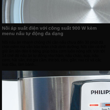
Nồi áp suất điện với công suất 900 W kèm
menu nấu tự động đa dạng
Nồi nấu ăn nhanh chóng chỉ cần nấu chưa đến 30 phút đã
chín mềm mà vẫn bảo toàn chất dinh dưỡng. Nồi còn có thể
giữ ấm lên đến 6 tiếng giúp bữa cơm luôn nóng sốt. Với tới
14 chế độ nấu ăn tự động như:hầm, nấu cháo, súp, nấu
cơm, hải sản, thịt gia cầm, thịt bò, cừu, gân, rau củ và các
loại đậu, làm bánh…