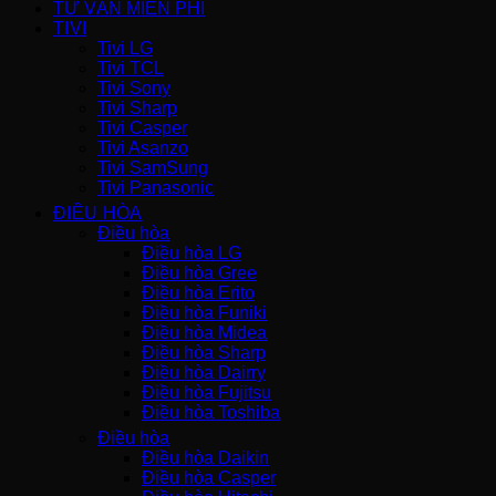
TƯ VẤN MIỄN PHÍ
TIVI
Tivi LG
Tivi TCL
Tivi Sony
Tivi Sharp
Tivi Casper
Tivi Asanzo
Tivi SamSung
Tivi Panasonic
ĐIỀU HÒA
Điều hòa
Điều hòa LG
Điều hòa Gree
Điều hòa Erito
Điều hòa Funiki
Điều hòa Midea
Điều hòa Sharp
Điều hòa Dairry
Điều hòa Fujitsu
Điều hòa Toshiba
Điều hòa
Điều hòa Daikin
Điều hòa Casper