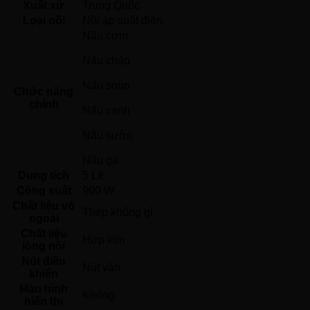
Xuất xứ
Trung Quốc 
Loại nồi
Nồi áp suất điện 
Nấu cơm
Nấu cháo
Nấu soup
Chức năng
chính
Nấu canh
Nấu sườn
Nấu gà 
Dung tích
5 Lít
Công suất
900 W
Chất liệu vỏ
Thép không gỉ 
ngoài
Chất liệu
Hợp kim 
lòng nồi
Nút điều
Nút vặn 
khiển
Màn hình
Không 
hiển thị