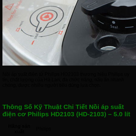
Nồi áp suất điện tử Philips HD2103 thương hiệu Philips uy
tín, chất lượng của Hà Lan, đa chức năng, nấu ăn nhanh
chóng, được nhiều người tiêu dùng lựa chọn.
Thông Số Kỹ Thuật Chi Tiết Nồi áp suất
điện cơ Philips HD2103 (HD-2103) – 5.0 lít
Hãng sản
Philips 
xuất