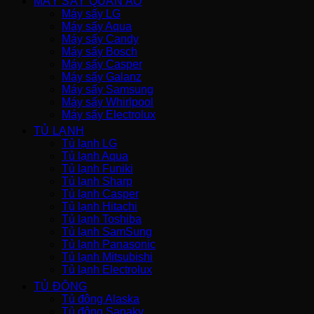
MÁY SẤY QUẦN ÁO
Máy sấy LG
Máy sấy Aqua
Máy sấy Candy
Máy sấy Bosch
Máy sấy Casper
Máy sấy Galanz
Máy sấy Samsung
Máy sấy Whirlpool
Máy sấy Electrolux
TỦ LẠNH
Tủ lạnh LG
Tủ lạnh Aqua
Tủ lạnh Funiki
Tủ lạnh Sharp
Tủ lạnh Casper
Tủ lạnh Hitachi
Tủ lạnh Toshiba
Tủ lạnh SamSung
Tủ lạnh Panasonic
Tủ lạnh Mitsubishi
Tủ lạnh Electrolux
TỦ ĐÔNG
Tủ đông Alaska
Tủ đông Sanaky