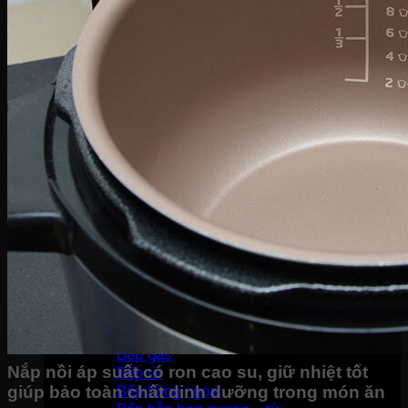
Bàn là khô
Bàn là hơi nước
Bàn là cây
Máy sấy tóc
Máy hút bụi
Máy tạo ẩm
Thiết bị bếp
Hút mùi
Lò vi sóng
Lò nướng
Máy rửa bát
Máy sấy bát
Bộ nồi
Nồi chiên không dầu
Nồi cơm-Bếp
Nồi cơm điện
Máy lọc không khí
Nồi áp suất
Bếp gas
Nắp nồi áp suất có ron cao su, giữ nhiệt tốt
Bếp từ
Bếp hồng ngoại
giúp bảo toàn chất dinh dưỡng trong món ăn