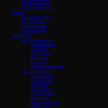
Tủ đông Darling
Tủ đông Hòa Phát
TỦ MÁT
Tủ mát Hòa Phát
Tủ mát Alaska
Tủ mát Sanaky
Tủ mát Darling
GIA DỤNG
Sản phẩm mùa vụ
Quạt điều hòa
Quạt điện
Máy hút ẩm
Đèn sưởi
Máy sưởi
Bình tắm nóng lạnh
Thiết bị gia đình
Máy lọc nước
Lõi lọc nước
Cây nước
Ấm siêu tốc
Bình thủy điện
Bàn là khô
Bàn là hơi nước
Bàn là cây