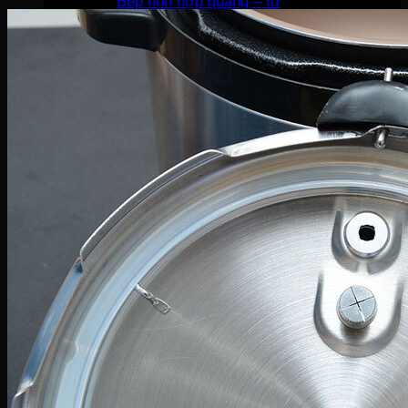
Bếp hỗn hợp quang – từ
Sinh tố-Ép-Trộn
Máy xay sinh tố
Máy ép hoa quả
Máy làm sữa đậu nành
Máy làm sữa chua
Máy pha cafe
Máy vắt cam