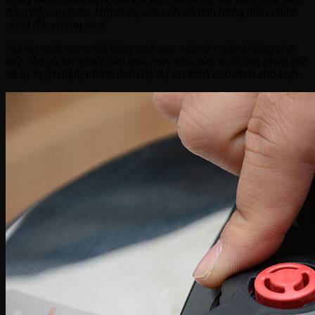
đảm bảo an toàn.
Ngoài ra, nồi còn có tính năng điều chỉnh
nhiệt độ, chống trào.
Khi áp suất trong nồi tăng quá cao, nồi sẽ ngăn không cho
mở nắp và khi nhiệt cao quá mức nhà sản xuất cho phép nồi
sẽ tự ngắt điện, nhằm đem lại sự an toàn cao nhất cho bạn.