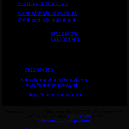
Giao hàng & Thanh toán
Chính sách bảo hành, đổi trả
Chính sách bảo mật thông tin
Gọi mua hàng
0912.094.988
Gọi khiếu nại
0912.094.988
THÔNG TIN LIÊN HỆ
Điện Máy Hà Nội
Hotline :
0912.094.988
Email:
hotro.dienmayhanoi@gmail.com
Website:
https://dienmayhanoi.click
Fanpage:
https://fb.me/dienmayhanoi
Địa chỉ văn phòng: Kho Đồng Vàng, Đường 70, Tây Mỗ, Quận Nam Từ
Liêm, Hà Nội. Điện thoại:
0912.094.988
. Email:
hotro.dienmayhanoi@gmail.com