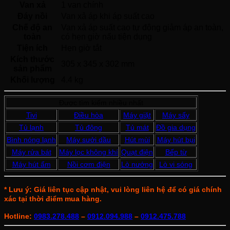
Van xả
1 van chính 
Đáy nồi
Van xả áp khi áp suất cao 
Chế độ an
Van xả áp suất cao tự động giảm áp an toàn, 
toàn
có hẹn giờ nấu tiện dụng 
Tiện ích
Hẹn giờ tắt 
Kích thước
305 x 345 x 302 mm
sản phẩm
Khối lượng
4.4 kg
Được tìm kiếm nhiều nhất
Tivi
Điều hòa
Máy giặt
Máy sấy
Tủ lạnh
Tủ đông
Tủ mát
Đồ gia dụng
Bình nóng lạnh
Máy sưởi dầu
Hút mùi
Máy hút bụi
Máy rửa bát
Máy lọc không khí
Quạt điện
Bếp từ
Máy hút ẩm
Nồi cơm điện
Lò nướng
Lò vi sóng
* Lưu ý: Giá liên tục cập nhật, vui lòng liên hệ để có giá chính
xác tại thời điểm mua hàng.
Hotline:
0983.278.488
–
0912.094.988
–
0912.475.788