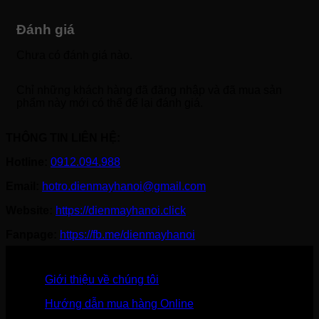
Đánh giá
Chưa có đánh giá nào.
Chỉ những khách hàng đã đăng nhập và đã mua sản
phẩm này mới có thể để lại đánh giá.
THÔNG TIN LIÊN HỆ:
Hotline:
0912.094.988
Email:
hotro.dienmayhanoi@gmail.com
Website:
https://dienmayhanoi.click
Fanpage:
https://fb.me/dienmayhanoi
Giới thiệu về chúng tôi
Hướng dẫn mua hàng Online