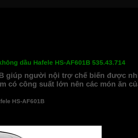
 không dầu Hafele HS-AF601B 535.43.714
B giúp người nội trợ chế biến được n
m có công suất lớn nên các món ăn của
Hafele HS-AF601B
 góc trông rất mềm mại lại chắc chắn. Tông màu đen vừa nổi bật 
p của bạn.