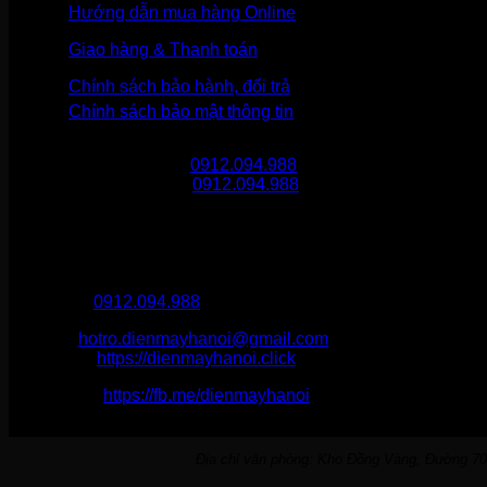
Hướng dẫn mua hàng Online
Giao hàng & Thanh toán
Chính sách bảo hành, đổi trả
Chính sách bảo mật thông tin
Gọi mua hàng
0912.094.988
Gọi khiếu nại
0912.094.988
THÔNG TIN LIÊN HỆ
Điện Máy Hà Nội
Hotline :
0912.094.988
Email:
hotro.dienmayhanoi@gmail.com
Website:
https://dienmayhanoi.click
Fanpage:
https://fb.me/dienmayhanoi
Địa chỉ văn phòng: Kho Đồng Vàng, Đường 70