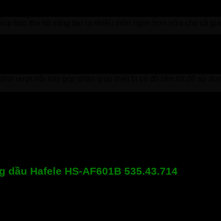
, nhưng bạn vẫn có thể điều chỉnh các thông số về nhiệt độ và
giúp bạn tha hồ sáng tạo ra nhiều món ngon hơn nữa cho cả gia
giờ hết với lớp vỏ nhựa nguyên sinh chống xước, chịu lực cách 
 ăn không bị dính đáy khay.
ính vượt trội này góp phần giúp thiết bị có độ bền tốt để sử dụn
u mượt cùng màn hình LED hiển thị rõ ràng các chức năng, chế
a 200 độ, thời gian nấu trong vòng 60 phút. Với các chế độ lin
nghỉ ngơi hoặc làm việc khác.
ng dầu Hafele HS-AF601B 535.43.714