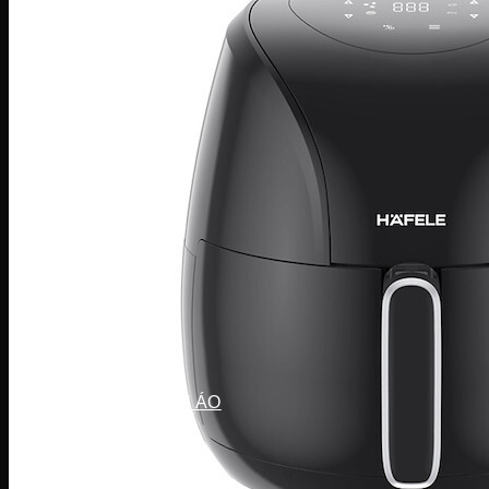
Điều hòa Ecool
Điều hòa Sunhouse
Điều hòa Fujiaire
Điều hòa General
Điều hòa Sumikura
MÁY GIẶT
Máy giặt LG
Máy giặt Beko
Máy giặt Aqua
Máy giặt Sharp
Máy giặt Bosch
Máy giặt Casper
Máy giặt Toshiba
Máy giặt SamSung
Máy giặt Panasonic
Máy giặt Electrolux
MÁY SẤY QUẦN ÁO
Máy sấy LG
Máy sấy Aqua
Máy sấy Candy