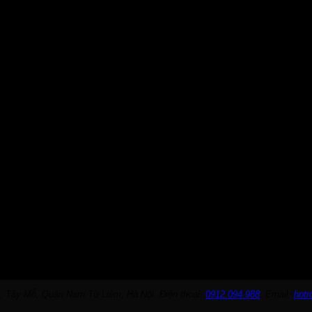
, Tây Mỗ, Quận Nam Từ Liêm, Hà Nội. Điện thoại:
0912.094.988
. Email:
hot