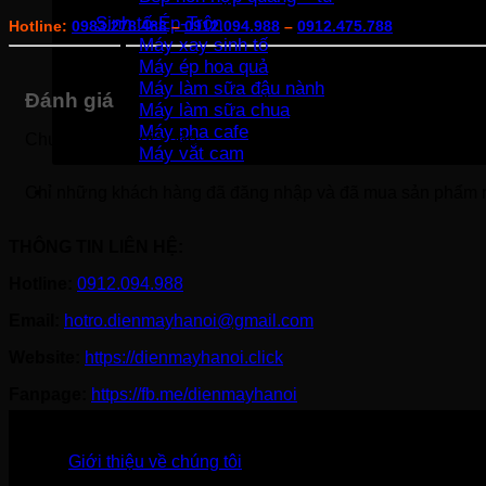
Sinh tố-Ép-Trộn
Hotline:
0983.278.488
–
0912.094.988
–
0912.475.788
Máy xay sinh tố
Máy ép hoa quả
Máy làm sữa đậu nành
Đánh giá
Máy làm sữa chua
Máy pha cafe
Chưa có đánh giá nào.
Máy vắt cam
Chỉ những khách hàng đã đăng nhập và đã mua sản phẩm nà
THÔNG TIN LIÊN HỆ:
Hotline:
0912.094.988
Email:
hotro.dienmayhanoi@gmail.com
Website:
https://dienmayhanoi.click
Fanpage:
https://fb.me/dienmayhanoi
Giới thiệu về chúng tôi