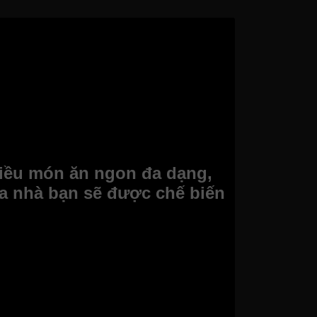
hiều món ăn ngon đa dạng,
 nhà bạn sẽ được chế biến
vừa sang trọng, làm tăng thêm vẻ đẹp cá tính