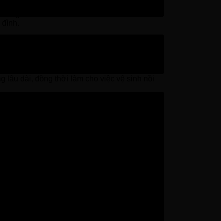
 thời gian nấu theo nhu cầu cá nhân của mình
 đình.
nhiệt tốt, dễ lau chùi bề mặt. Lòng nồi có cấu
g lâu dài, đồng thời làm cho việc vệ sinh nồi
 độ của sản phẩm. Thao tác sử dụng cũng rất
h hoạt giúp bạn nấu nướng chiên rán không cần