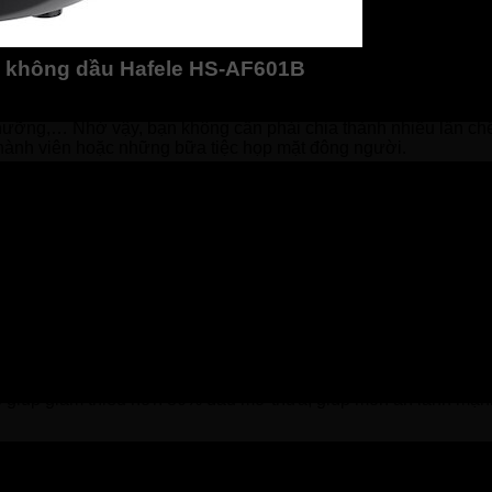
ên không dầu Hafele HS-AF601B
ế biến được nhiều thực phẩm hơn trong một lần hay dễ dàng chế
 nưỡng,… Nhờ vậy, bạn không cần phải chia thành nhiều lần chế 
thành viên hoặc những bữa tiệc họp mặt đông người.
ên đến 2000W. Do đó, nồi có khả năng làm nóng rất nhanh sau k
nướng, đảm bảo đáp ứng cho nhu cầu sử dụng mỗi ngày.
id Air hiện đại, cho khả năng chiên nướng mà không cần dùng 
sẽ liên lục di chuyển và tiếp xúc với thực phẩm, giúp đồ ăn nh
 ẩm ngọt đúng vị.
ng cao sức khỏe cho các thành viên trong gia đình, hạn chế nạp
 sẽ giúp giảm thiểu hơn 80% dầu mỡ thừa, giúp món ăn lành mạn
 trình nấu tự động. Bao gồm: khoai tây chiên, thịt, gà, tôm, th
bạn chỉ cần bỏ thức ăn vào chọn chức năng nướng tương ứng là x