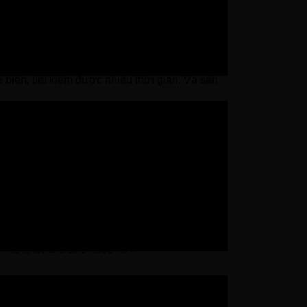
 biến nhiều mon ngon như: khoai tây chiên, bít
biến, tiết kiệm được nhiều thời gian. Và sản
hi bạn khởi động thiết bị. Bạn yên tâm rằng
dầu mỡ. Khi đó, thiết bị sẽ tạo ra nhiều
anh chín mà lành mạnh hơn nhiều lần so với
 chất béo xấu là nguyên nhân chính gây ra các
h hơn, tốt cho sức khoẻ hơn.
ịt lợn, bánh, rau củ, cá. Đây là những chương
ong.