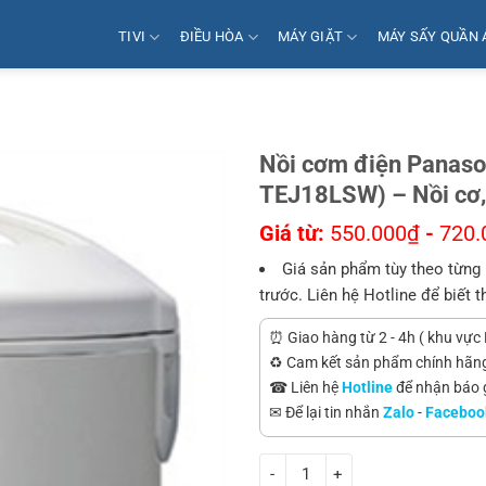
TIVI
ĐIỀU HÒA
MÁY GIẶT
MÁY SẤY QUẦN 
Nồi cơm điện Panas
TEJ18LSW) – Nồi cơ, 
Giá từ:
550.000
₫
-
720.
Giá sản phẩm tùy theo từng 
trước. Liên hệ Hotline để biết t
⏰ Giao hàng từ 2 - 4h ( khu vực 
♻️ Cam kết sản phẩm chính hãn
☎ Liên hệ
Hotline
để nhận báo gi
✉ Để lại tin nhắn
Zalo
-
Faceboo
Nồi cơm điện Panasonic SR-TEJ1