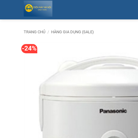
Bỏ
qua
nội
dung
TRANG CHỦ
/
HÀNG GIA DỤNG (SALE)
-24%