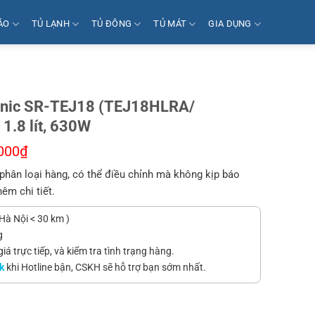
ÁO
TỦ LẠNH
TỦ ĐÔNG
TỦ MÁT
GIA DỤNG
onic SR-TEJ18 (TEJ18HLRA/
1.8 lít, 630W
000
₫
phân loại hàng, có thể điều chỉnh mà không kịp báo
hêm chi tiết.
Hà Nội < 30 km )
g
á trực tiếp, và kiểm tra tình trạng hàng.
k
khi Hotline bận, CSKH sẽ hỗ trợ bạn sớm nhất.
8 (TEJ18HLRA/ TEJ18LSW) - Nồi cơ, 1.8 lít, 630W số lượng