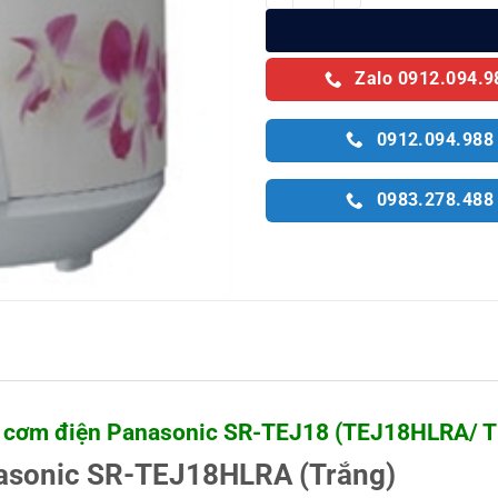
Zalo 0912.094.9
0912.094.988
0983.278.488
 cơm điện Panasonic SR-TEJ18 (TEJ18HLRA/ TE
asonic SR-TEJ18HLRA (Trắng)