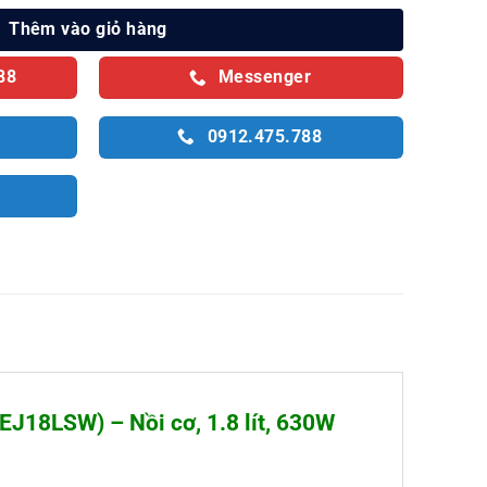
Thêm vào giỏ hàng
88
Messenger
0912.475.788
J18LSW) – Nồi cơ, 1.8 lít, 630W