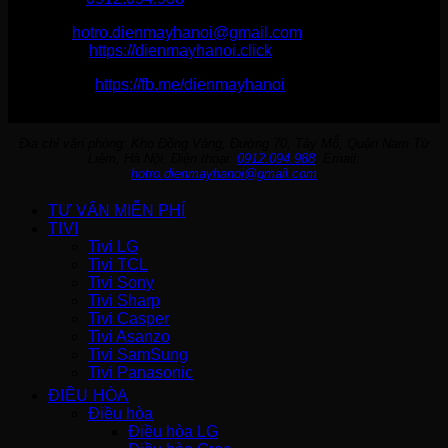
Email:
hotro.dienmayhanoi@gmail.com
Website:
https://dienmayhanoi.click
Fanpage:
https://fb.me/dienmayhanoi
Địa chỉ văn phòng: Kho Đồng Vàng, Đường 70, Tây Mỗ, Quận Nam Từ
Liêm, Hà Nội. Điện thoại:
0912.094.988
. Email:
hotro.dienmayhanoi@gmail.com
TƯ VẤN MIỄN PHÍ
TIVI
Tivi LG
Tivi TCL
Tivi Sony
Tivi Sharp
Tivi Casper
Tivi Asanzo
Tivi SamSung
Tivi Panasonic
ĐIỀU HÒA
Điều hòa
Điều hòa LG