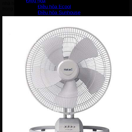
Điều hòa
nhà hàng, quán ăn, quán bia hoặc những không gian mở
Điều hòa Ecool
trong gia đình.
Điều hòa Sunhouse
Điều hòa Fujiaire
Điều hòa General
Điều hòa Sumikura
MÁY GIẶT
Máy giặt LG
Máy giặt Beko
Máy giặt Aqua
Máy giặt Sharp
Máy giặt Bosch
Máy giặt Casper
Máy giặt Toshiba
Máy giặt SamSung
Máy giặt Panasonic
Máy giặt Electrolux
MÁY SẤY QUẦN ÁO
Máy sấy LG
Máy sấy Aqua
Máy sấy Candy