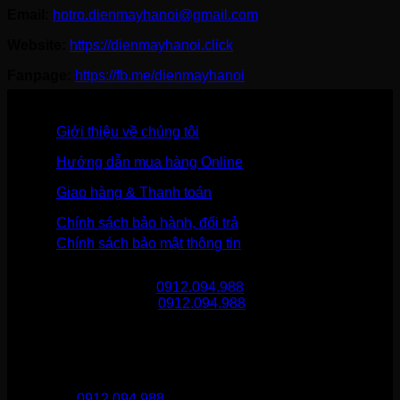
Email:
hotro.dienmayhanoi@gmail.com
Website:
https://dienmayhanoi.click
Fanpage:
https://fb.me/dienmayhanoi
Giới thiệu về chúng tôi
Hướng dẫn mua hàng Online
Giao hàng & Thanh toán
Chính sách bảo hành, đổi trả
Chính sách bảo mật thông tin
Gọi mua hàng
0912.094.988
Gọi khiếu nại
0912.094.988
THÔNG TIN LIÊN HỆ
Điện Máy Hà Nội
Hotline :
0912.094.988