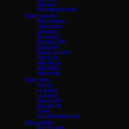
Máy sưởi
Bình tắm nóng lạnh
Thiết bị gia đình
Máy lọc nước
Lõi lọc nước
Cây nước
Ấm siêu tốc
Bình thủy điện
Bàn là khô
Bàn là hơi nước
Bàn là cây
Máy sấy tóc
Máy hút bụi
Máy tạo ẩm
Thiết bị bếp
Hút mùi
Lò vi sóng
Lò nướng
Máy rửa bát
Máy sấy bát
Bộ nồi
Nồi chiên không dầu
Nồi cơm-Bếp
Nồi cơm điện