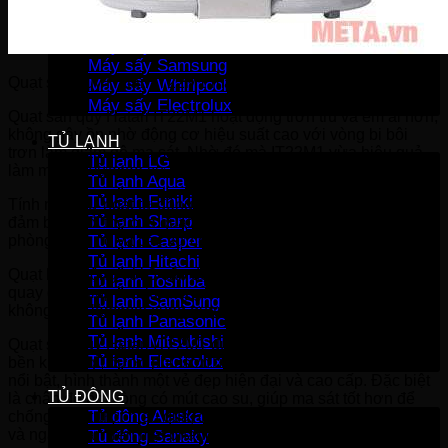
Máy sấy Bosch
Máy sấy Casper
Máy sấy Galanz
Máy sấy Samsung
Quạt sàn quỳ Hatari IT22M1 màu ghi
Máy sấy Whirlpool
Máy sấy Electrolux
Quạt sàn quỳ Hatari IT22M1 hoạt động trơn tru và êm ái hơn,
không gây ồn nhờ động cơ hiệu suất cao với vòng bi bôi
TỦ LẠNH
trơn làm giảm độ ma sát. Nhờ đó mà IT22M1 vừa hiệu quả
Tủ lạnh LG
làm mát lại vừa tạo sự thoải mái cho người dùng.
Tủ lạnh Aqua
Tủ lạnh Funiki
Tính năng tự ngắt tự động khi quá tải về nhiệt và điện, nhằm
Tủ lạnh Sharp
đảm bảo tuổi thọ của quạt và an toàn cho người sử dụng, đề
phòng cháy nổ và các sự cố rủi ro khác.
Tủ lạnh Casper
Tủ lạnh Hitachi
Quạt hoạt động với 3 cấp độ gió khác nhau cùng túp năng
Tủ lạnh Toshiba
quay đều, giúp lưu lượng gió được phả ra đồng đều đến mọi
Tủ lạnh SamSung
không gian làm mát xung quanh.
Tủ lạnh Panasonic
Tủ lạnh Mitsubishi
Quạt sàn quỳ Hatari
IT22M1
được làm bằng chất liệu thép
Tủ lạnh Electrolux
bền không gỉ, được phủ sơn tĩnh điện màu đen độc đáo và
nổi bật, hình thành một vẻ đẹp hiện đại và cao cấp. Đặc biệt
TỦ ĐÔNG
là chân đế ôm vòng có mút cao su, giúp ma sát tốt hơn để
Tủ đông Alaska
chống trơn trượt hiệu quả, đảm bảo quạt luôn được ổn định
và ngay ngắn trên mặt phẳng.
Tủ đông Sanaky