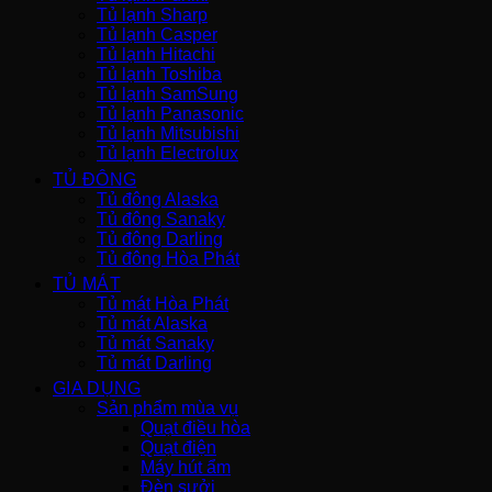
Tủ lạnh Sharp
Tủ lạnh Casper
Tủ lạnh Hitachi
Tủ lạnh Toshiba
Tủ lạnh SamSung
Tủ lạnh Panasonic
Tủ lạnh Mitsubishi
Tủ lạnh Electrolux
TỦ ĐÔNG
Tủ đông Alaska
Tủ đông Sanaky
Tủ đông Darling
Tủ đông Hòa Phát
TỦ MÁT
Tủ mát Hòa Phát
Tủ mát Alaska
Tủ mát Sanaky
Tủ mát Darling
GIA DỤNG
Sản phẩm mùa vụ
Quạt điều hòa
Quạt điện
Máy hút ẩm
Đèn sưởi