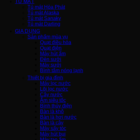
TỦ MÁT
Tủ mát Hòa Phát
Tủ mát Alaska
Tủ mát Sanaky
Tủ mát Darling
GIA DỤNG
Sản phẩm mùa vụ
Quạt điều hòa
Quạt điện
Máy hút ẩm
Đèn sưởi
Máy sưởi
Bình tắm nóng lạnh
Thiết bị gia đình
Máy lọc nước
Lõi lọc nước
Cây nước
Ấm siêu tốc
Bình thủy điện
Bàn là khô
Bàn là hơi nước
Bàn là cây
Máy sấy tóc
Máy hút bụi
Máy tạo ẩm