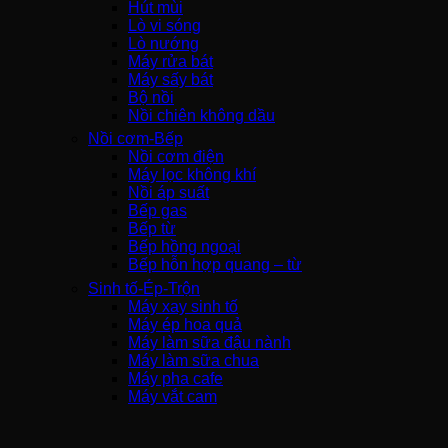
Hút mùi
Lò vi sóng
Lò nướng
Máy rửa bát
Máy sấy bát
Bộ nồi
Nồi chiên không dầu
Nồi cơm-Bếp
Nồi cơm điện
Máy lọc không khí
Nồi áp suất
Bếp gas
Bếp từ
Bếp hồng ngoại
Bếp hỗn hợp quang – từ
Sinh tố-Ép-Trộn
Máy xay sinh tố
Máy ép hoa quả
Máy làm sữa đậu nành
Máy làm sữa chua
Máy pha cafe
Máy vắt cam