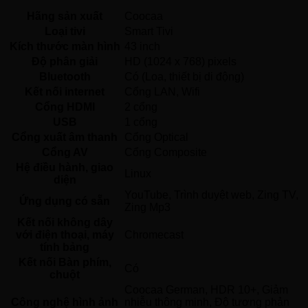
Hãng sản xuất
Coocaa 
Loại tivi
Smart Tivi 
Kích thước màn hình
43 inch
Độ phân giải
HD (1024 x 768) pixels
Bluetooth
Có (Loa, thiết bị di động) 
Kết nối internet
Cổng LAN, Wifi 
Cổng HDMI
2 cổng 
USB
1 cổng 
Cổng xuất âm thanh
Cổng Optical 
Cổng AV
Cổng Composite 
Hệ điều hành, giao
Linux 
diện
YouTube, Trình duyệt web, Zing TV, 
Ứng dụng có sẵn
Zing Mp3 
Kết nối không dây
với điện thoại, máy
Chromecast 
tính bảng
Kết nối Bàn phím,
Có 
chuột
Coocaa German, HDR 10+, Giảm 
Công nghệ hình ảnh
nhiễu thông minh, Độ tương phản 