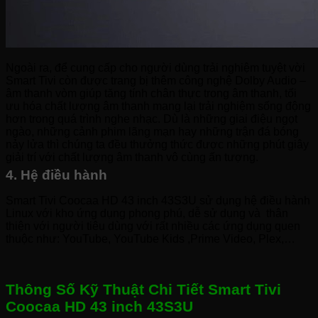
Ngoài ra, để cung cấp cho người dùng trải nghiệm tuyệt vời
Smart Tivi còn được trang bị thêm công nghệ Dolby Audio –
âm thanh vòm giúp tăng tính chân thực trong âm thanh, tối
ưu hóa chất lượng âm thanh mang lại trải nghiệm sống động
hơn trong quá trình nghe nhạc. Dù là những giai điệu ngọt
ngào, những cảnh phim lãng mạn hay những trận đá bóng
nảy lửa thì chúng ta đều thưởng thức được những phút giây
giải trí với chất lượng âm thanh vô cùng ấn tượng.
4. Hệ điều hành
Smart Tivi Coocaa HD 43 inch 43S3U sử dụng hệ điều hành
Linux với kho ứng dụng phong phú, dễ sử dụng và thân
thiện với người tiêu dùng với rất nhiều các ứng dụng quen
thuộc như: YouTube, YouTube Kids ,Prime Video, Plex,…
Thông Số Kỹ Thuật Chi Tiết Smart Tivi
Coocaa HD 43 inch 43S3U