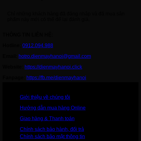
Chỉ những khách hàng đã đăng nhập và đã mua sản
phẩm này mới có thể để lại đánh giá.
THÔNG TIN LIÊN HỆ:
Hotline:
0912.094.988
Email:
hotro.dienmayhanoi@gmail.com
Website:
https://dienmayhanoi.click
Fanpage:
https://fb.me/dienmayhanoi
Giới thiệu về chúng tôi
Hướng dẫn mua hàng Online
Giao hàng & Thanh toán
Chính sách bảo hành, đổi trả
Chính sách bảo mật thông tin