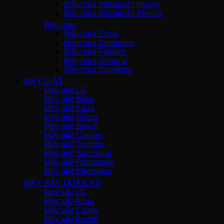
Điều hòa Mitsubishi Heavy
Điều hòa Mitsubishi Electric
Điều hòa
Điều hòa Ecool
Điều hòa Sunhouse
Điều hòa Fujiaire
Điều hòa General
Điều hòa Sumikura
MÁY GIẶT
Máy giặt LG
Máy giặt Beko
Máy giặt Aqua
Máy giặt Sharp
Máy giặt Bosch
Máy giặt Casper
Máy giặt Toshiba
Máy giặt SamSung
Máy giặt Panasonic
Máy giặt Electrolux
MÁY SẤY QUẦN ÁO
Máy sấy LG
Máy sấy Aqua
Máy sấy Candy
Máy sấy Bosch