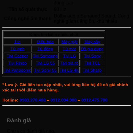
động cao 
Tần số quét thực
60 Hz 
Dolby audio,Surround Sound, Công 
Công nghệ âm thanh
nghệ giảm tiếng ồn, khủ nhiễu 
Được tìm kiếm nhiều nhất
Tivi
Điều hòa
Máy giặt
Máy sấy
Tủ lạnh
Tủ đông
Tủ mát
Đồ gia dụng
Tivi Casper
Tivi Samsung
Tivi LG
Tivi Sony
Tivi Rindo
Tivi LG 55
Tivi giá rẻ
Tivi TCL
Tivi Panasonic
Tivi Sony 55
Tivi LG 4K
Tivi Sharp
* Lưu ý: Giá liên tục cập nhật, vui lòng liên hệ để có giá chính
xác tại thời điểm mua hàng.
Hotline:
0983.278.488
–
0912.094.988
–
0912.475.788
Đánh giá
Chưa có đánh giá nào.