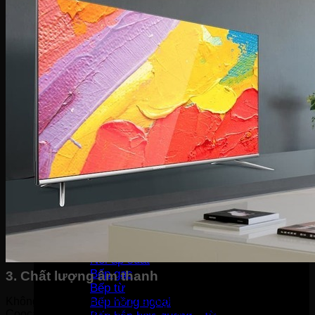
Bàn là khô
Bàn là hơi nước
Bàn là cây
Máy sấy tóc
Máy hút bụi
Máy tạo ẩm
Thiết bị bếp
Hút mùi
Lò vi sóng
Lò nướng
Máy rửa bát
Máy sấy bát
Bộ nồi
Nồi chiên không dầu
Nồi cơm-Bếp
Nồi cơm điện
Máy lọc không khí
Nồi áp suất
Bếp gas
3. Chất lượng âm thanh
Bếp từ
Bếp hồng ngoại
Không chỉ hoàn thiện về chất lượng hình ảnh Smart Tivi
Coocaa HD 43 inch 43S3U còn được hoàn thiện về chất