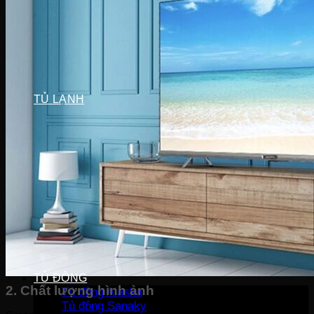
Máy sấy Bosch
Máy sấy Casper
Máy sấy Galanz
Máy sấy Samsung
Máy sấy Whirlpool
Máy sấy Electrolux
TỦ LẠNH
Tủ lạnh LG
Tủ lạnh Aqua
Tủ lạnh Funiki
Tủ lạnh Sharp
Tủ lạnh Casper
Tủ lạnh Hitachi
Tủ lạnh Toshiba
Tủ lạnh SamSung
Tủ lạnh Panasonic
Tủ lạnh Mitsubishi
Tủ lạnh Electrolux
TỦ ĐÔNG
2. Chất lượng hình ảnh
Tủ đông Alaska
Tủ đông Sanaky