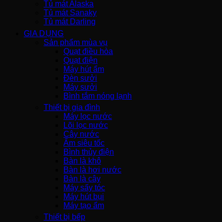
Tủ mát Alaska
Tủ mát Sanaky
Tủ mát Darling
GIA DỤNG
Sản phẩm mùa vụ
Quạt điều hòa
Quạt điện
Máy hút ẩm
Đèn sưởi
Máy sưởi
Bình tắm nóng lạnh
Thiết bị gia đình
Máy lọc nước
Lõi lọc nước
Cây nước
Ấm siêu tốc
Bình thủy điện
Bàn là khô
Bàn là hơi nước
Bàn là cây
Máy sấy tóc
Máy hút bụi
Máy tạo ẩm
Thiết bị bếp