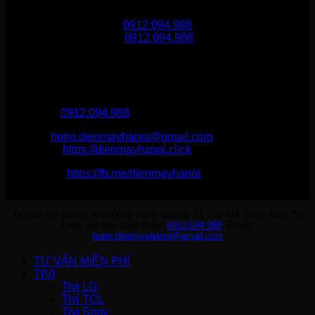
Gọi mua hàng
0912.094.988
Gọi khiếu nại
0912.094.988
THÔNG TIN LIÊN HỆ
Điện Máy Hà Nội
Hotline :
0912.094.988
Email:
hotro.dienmayhanoi@gmail.com
Website:
https://dienmayhanoi.click
Fanpage:
https://fb.me/dienmayhanoi
Địa chỉ văn phòng: Kho Đồng Vàng, Đường 70, Tây Mỗ, Quận Nam Từ
Liêm, Hà Nội. Điện thoại:
0912.094.988
. Email:
hotro.dienmayhanoi@gmail.com
TƯ VẤN MIỄN PHÍ
TIVI
Tivi LG
Tivi TCL
Tivi Sony