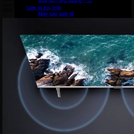
Bếp hỗn hợp quang – từ
lượng âm thanh khi được trang bị 2 loa với tổng công suất
Sinh tố-Ép-Trộn
20W.
Máy xay sinh tố
Máy ép hoa quả
Máy làm sữa đậu nành
Máy làm sữa chua
Máy pha cafe
Máy vắt cam