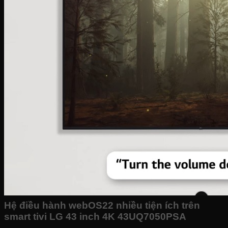
Hệ điều hành webOS22 nhiều tiện ích trên
smart tivi LG 43 inch 4K 43UQ7050PSA