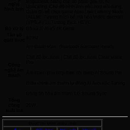
Brightness, Nâng cấp độ phân giải 4K AI 
nghệ
Upscaling, Chế độ hình ảnh phù hợp nội dung, 
hình ảnh
Giảm độ trễ chơi game Auto Low Latency Mode 
(ALLM), Tương thích bộ mã hóa Video decoder 
(VP9, AV1), Tương thích HEVC 
Bộ xử lý
Bộ xử lý AI α5 4K Gen6 
Tần số
60 Hz 
quét thực
Âm thanh vòm : Bluetooth Surround Ready
Chế độ lọc thoại : Chế độ lọc thoại Clear Voice 
Pro
Công
nghệ âm
Âm thanh phù hợp theo nội dung AI Sound Pro
thanh
Điều chỉnh âm thanh tự động AI Acoustic Tuning
Đồng bộ hóa âm thanh LG Sound Sync 
Tổng
công
20W 
suất loa
Được tìm kiếm nhiều nhất