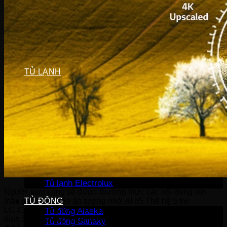
Máy sấy Bosch
Máy sấy Casper
Máy sấy Galanz
Máy sấy Samsung
Máy sấy Whirlpool
Máy sấy Electrolux
TỦ LẠNH
Tủ lạnh LG
Tủ lạnh Aqua
Tủ lạnh Funiki
Tủ lạnh Sharp
Tủ lạnh Casper
Tủ lạnh Hitachi
Tủ lạnh Toshiba
Tủ lạnh SamSung
Tủ lạnh Panasonic
Tủ lạnh Mitsubishi
Tủ lạnh Electrolux
Người xem cũng sẽ được thưởng thức các nội dung với
màu sắc trong trẻo ấn tượng nhờ AI α5 Thế hệ 5 tivi
TỦ ĐÔNG
LG 43UQ7050PSA được tích hợp hàng loạt các công nghệ
Tủ đông Alaska
hình ảnh cao cấp như HDR10 Pro, Dynamic Tone Mapping
Tủ đông Sanaky