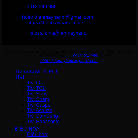
Điện Máy Hà Nội
Hotline :
0912.094.988
Email:
hotro.dienmayhanoi@gmail.com
Website:
https://dienmayhanoi.click
Fanpage:
https://fb.me/dienmayhanoi
Địa chỉ văn phòng: Kho Đồng Vàng, Đường 70, Tây Mỗ, Quận Nam Từ
Liêm, Hà Nội. Điện thoại:
0912.094.988
. Email:
hotro.dienmayhanoi@gmail.com
TƯ VẤN MIỄN PHÍ
TIVI
Tivi LG
Tivi TCL
Tivi Sony
Tivi Sharp
Tivi Casper
Tivi Asanzo
Tivi SamSung
Tivi Panasonic
ĐIỀU HÒA
Điều hòa