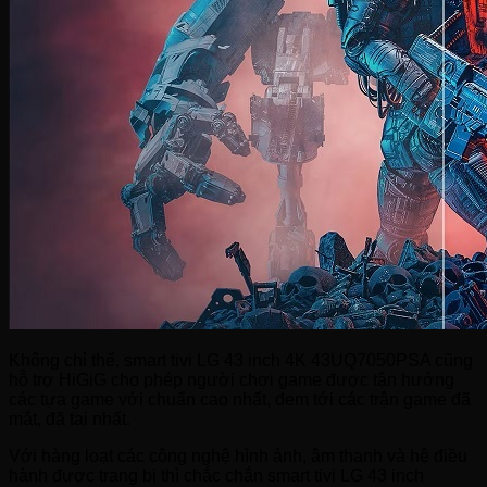
Không chỉ thế, smart tivi LG 43 inch 4K 43UQ7050PSA cũng
hỗ trợ HiGiG cho phép người chơi game được tận hưởng
các tựa game với chuẩn cao nhất, đem tới các trận game đã
mắt, đã tai nhất.
Với hàng loạt các công nghệ hình ảnh, âm thanh và hệ điều
hành được trang bị thì chắc chắn smart tivi LG 43 inch