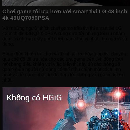
Chơi game tối ưu hơn với smart tivi LG 43 inch
4k 43UQ7050PSA
Với những người thích chơi game trên tivi thì smart tivi LG
43 inch 4k 43UQ7050PSA cũng đưa tới những tối ưu nhằm
đem tới những giây phút chơi game thú vị nhất cho người sử
dụng.
Bảng điều khiển trò chơi và Trình tối ưu hóa giúp tivi chuyển
qua chế độ tối ưu hóa cho các tựa game trên tivi, đồng thời
một bảng điều khiển với việc hiển thị đầy đủ các thông số
game giúp người sử dụng có thể điều chỉnh một cách linh
hoạt và dễ dàng nhất, từ đó đem tới những ván game tối ưu
nhất.