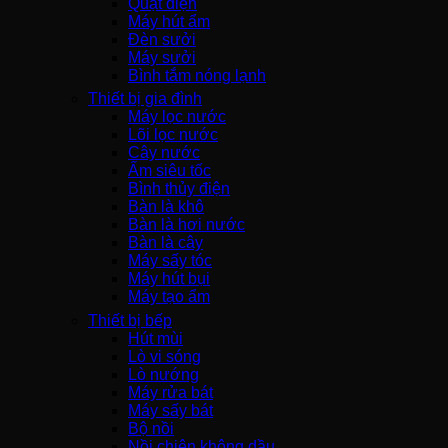
Quạt điện
Máy hút ẩm
Đèn sưởi
Máy sưởi
Bình tắm nóng lạnh
Thiết bị gia đình
Máy lọc nước
Lõi lọc nước
Cây nước
Ấm siêu tốc
Bình thủy điện
Bàn là khô
Bàn là hơi nước
Bàn là cây
Máy sấy tóc
Máy hút bụi
Máy tạo ẩm
Thiết bị bếp
Hút mùi
Lò vi sóng
Lò nướng
Máy rửa bát
Máy sấy bát
Bộ nồi
Nồi chiên không dầu