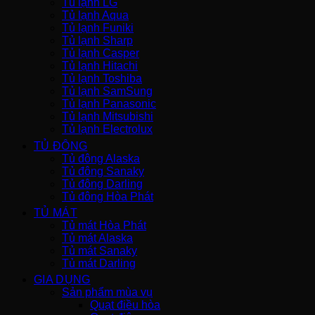
Tủ lạnh LG
Tủ lạnh Aqua
Tủ lạnh Funiki
Tủ lạnh Sharp
Tủ lạnh Casper
Tủ lạnh Hitachi
Tủ lạnh Toshiba
Tủ lạnh SamSung
Tủ lạnh Panasonic
Tủ lạnh Mitsubishi
Tủ lạnh Electrolux
TỦ ĐÔNG
Tủ đông Alaska
Tủ đông Sanaky
Tủ đông Darling
Tủ đông Hòa Phát
TỦ MÁT
Tủ mát Hòa Phát
Tủ mát Alaska
Tủ mát Sanaky
Tủ mát Darling
GIA DỤNG
Sản phẩm mùa vụ
Quạt điều hòa